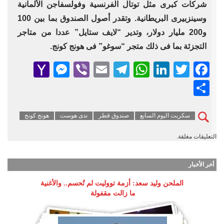
شركات كبرى مثل توتال الفرنسية وفولسفاجن الألمانية
وسينزبيرى البريطانية. وتقدر أصول الصندوق بما بين 100
و200 مليار دولار، وتدير “لايف ستايل” عددا من متاجر
التجزئة بما فى ذلك متجر “سوغو” فى هونج كونج.
senger
ahoo
Viber
Telegram
Email
WhatsApp
LinkedIn
Facebook
Twitter
Mail
Share
سكربت اليوم السابع
صندوق قطر
ندى هوست
هونج كونج
التعليقات مغلقة.
أخر الأخبار
الملحن وليد سعد: أزمة تووليت لم تُحسم.. والأغنية
ما زالت مقفولة