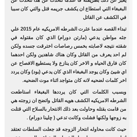
يعبر عن ذلك بطريقته فا عندما نتحدث عن هذا نتحدث عن
البغبغاء التي استطاع ان يكشف جريمه قتل والتي كان سببا
في الكشف عن القاتل
تبداء القصه عندما عثرت الشرطه الامريكيه عام 2015 علي
جثه مواطن يدعي (مارتن دورام) الذي كان مقتوله في
شقته نتيجه لاصابته بخمس رصاصات اخترقت جسده ولكن
لم احد يعرف من القاتل وكان هناك شاهدين ولكن احدهما
كان فارق الحياه و الاخر كان ينازع ولا يستطيع الافصاح عن
اي شيئ وكان يوجد البغبغاء الذي كان يدعي (بود) وكان يردد
اخر كلمات لضحيه لانه كان متواجد اثناء موت الضحيه.
وبسبب الكلمات التي كان يرددها البغبغاء استاطعت
الشرطه الامريكيه الكشف هويه القاتل واتضح ان زوجته هي
من قامت بقتله وحاولت بعد ذلك الانتحار بالسلاح التي قتلت
به زوجها ولكنها فشلت وكانت تدعي ( چلينا دورام) .
حيث كانت محاوله انتحار الزوجه قد جعلت السلطات تعتقد