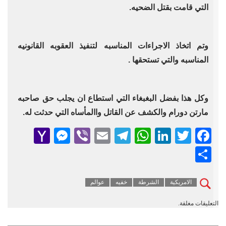
التي قامت بقتل الضحيه.
وتم اتخاذ الاجراءات المناسبه لتنفيذ العقوبه القانونيه
المناسبه والتي تستحقها .
وكل هذا بفضل البغبغاء التي استطاع ان يجلب حق صاحبه
مارتن دورام والكشف عن القاتل واالمأساه التي حدثت له.
senger
ahoo
Viber
Telegram
Email
WhatsApp
LinkedIn
Facebook
Twitter
Mail
Share
الامريكية
الشرطة
خفيه
عوالم
التعليقات مغلقة.