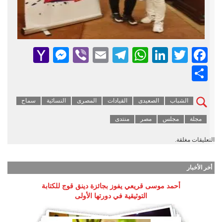
senger
ahoo
Viber
Telegram
Email
WhatsApp
LinkedIn
Facebook
Twitter
Mail
Share
الشباب
الصعيدى
القيادات
المصرى
النسائية
سماح
مجلة
مجلس
مصر
منتدى
التعليقات مغلقة.
أخر الأخبار
أحمد موسى قريعي يفوز بجائزة دينق قوج للكتابة
التوثيقية في دورتها الأولى