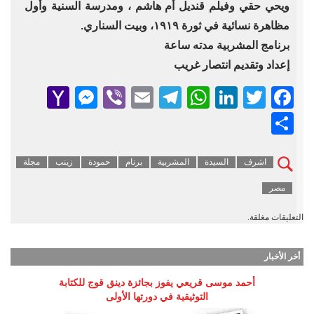
ويحي حقي وفيلم قنديل أم هاشم ، ومدرسة السنية وأول
مظاهرة نسائية في ثورة ١٩١٩، وبيت السناري.
برنامج المشربية مدته ساعة
إعداد وتقديم انتصار غريب
senger
ahoo
Viber
Telegram
Email
WhatsApp
LinkedIn
Facebook
Twitter
Mail
Share
اشرف
السيدة
المشربية
برنام
حمودة
زينب
مجلة
مصر
التعليقات مغلقة.
أخر الأخبار
أحمد موسى قريعي يفوز بجائزة دينق قوج للكتابة
التوثيقية في دورتها الأولى