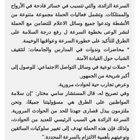
السرعة الزائدة، والتي تتسبب في خسائر فادحة في الأرواح
والممتلكات. وتشمل فعاليات الحملة مجموعة متنوعة من
الأنشطة وتدعوا جميع وسائل الاعلام للتضامن مع الحملة
لنشر الوعى بخطوة السرعة ل رفع درجة السلامة على
الطرق للتأكيد على خطورة السرعة وعواقبها الوخيمة.
* محاضرات وندوات في المدارس والجامعات: لتثقيف
الشباب حول القيادة الآمنة.
* حملات توعية في وسائل التواصل الاجتماعي: للوصول إلى
أكبر شريحة من الجمهور.
وعرض تجارب حية لحوادث مرورية.
وفي تصريح له، قال المستشار سامي مختار: “إن سلامة
المواطنين على الطرق هي مسؤوليتنا جميعًا، ونحن
ملتزمون ببذل قصارى جهدنا للحد من الحوادث المرورية.
السرعة الزائدة هي السبب الرئيسي للعديد من الحوادث،
ولذلك فإن هذه الحملة تهدف إلى تغيير سلوكيات السائقين
وتوعيتهم بأهمية الالتزام بالسرعة المحددة.”