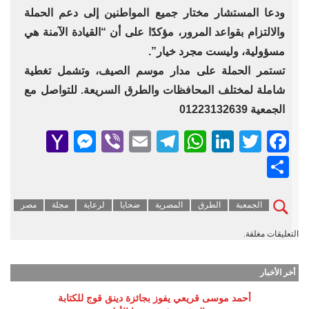
ودعا المستشار مختار جميع المواطنين إلى دعم الحملة
والالتزام بقواعد المرور، مؤكدًا على أن “القيادة الآمنة هي
مسؤولية، وليست مجرد خيار”.
تستمر الحملة على مدار موسم الصيف، وتشمل تغطية
شاملة لمختلف المحافظات والطرق السريعة. للتواصل مع
الجمعية 01223132639
senger
ahoo
Viber
Telegram
Email
WhatsApp
LinkedIn
Facebook
Twitter
Mail
Share
الجمعبة
الطرق
المصرية
ضحايا
لرعاية
مجلة
مصر
التعليقات مغلقة.
أخر الأخبار
أحمد موسى قريعي يفوز بجائزة دينق قوج للكتابة