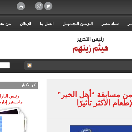
ـر
ستاد مصر
الـزمـن الـجـميــل
اتصل بنا
للإعلان
من نح
أخر الأخبار
 من مسابقة “أهل الخير”
رئيس البارا
ماجستير إدارة