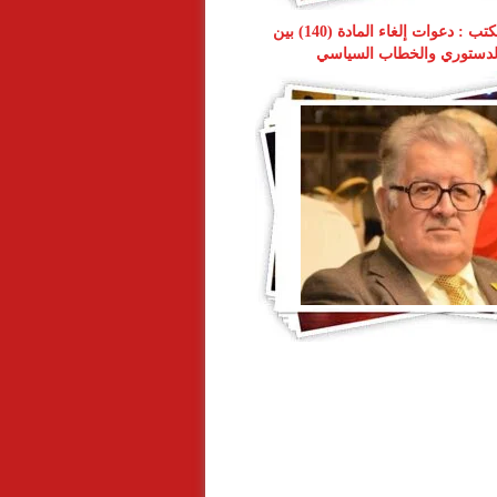
شيركو حبيب يكتب : دعوات إلغاء المادة (140) بين
لدستوري والخطاب السياسي