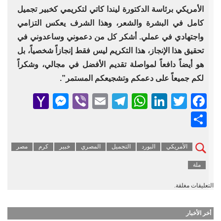
الأمريكي برئاسة الدكتورة ليندا كاتي لتكريمي كخبير تجميل
كامل في البشرة والشعر، وهذا الشرف يعكس التزامي
واجتهادي في عملي. أشكر كل من دعموني وساعدوني في
تحقيق هذا الإنجاز، هذا التكريم ليس فقط إنجازاً شخصياً، بل
هو أيضاً دافعاً لمواصلة تقديم الأفضل في مجالي، وشكراً
لكم جميعاً على دعمكم وتشجيعكم المستمر”.
senger
ahoo
Viber
Telegram
Email
WhatsApp
LinkedIn
Facebook
Twitter
Mail
Share
الأمريكي
البورد
التجميل
المصري
خبير
كرم
مصر
ملة
التعليقات مغلقة.
أخر الأخبار