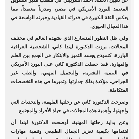
عن تعيين الأستاذ أحمد الشربيني في منصب مدير التسويق
المعتمد للبورد الأمريكي في مصر، ومدرباً معتمداً، مما
يعكس الثقة الكبيرة في قدراته القيادية وخبرته الواسعة في
هذا المجال الحيوي.
وفي ظل التطور المتسارع الذي يشهده العالم في مختلف
المجالات، برزت الدكتورة ليندا كاتي، الشخصية العراقية
البارزة، كنموذج يجسد التميز والابتكار في الجمع بين العلم
والمهارة، فقد حصلت الدكتورة كاتي على البورد الأمريكي
في التنمية البشرية، والتجميل المهني، والطب غير
الجراحي، مؤكدة بذلك جدارتها وتميزها في هذه التخصصات
المتكاملة.
وصرحت الدكتورة كاتي عن رحلتها الملهمة، والتحديات التي
واجهتها، وأهمية هذه المجالات في حياة الأفراد والمجتمع.
وعن بداية رحلتها المهنية، أوضحت الدكتورة ليندا أن
اهتمامها بكيفية تعزيز الجمال الطبيعي وتنمية مهارات