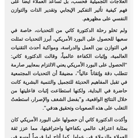
العلاجات التجميلية فحسب، بل تساعد العملاء أيضاً على
فهم كيفية تأثير التفكير الإيجابي وتقدير الذات والتوازن
النفسي على مظهرهم.
ولم تخلو رحلة الدكتورة كاتي من التحديات، خاصة في
سعيها للحصول على البورد الأمريكي، أبرز التحديات تمثلت
في التوازن بين العمل والدراسة، ومواكبة أحدث التقنيات
العالمية، وإثبات الكفاءة عالمياً، وقالت الدكتورة كاتي:
“الحصول على البورد الأمريكي يعني الالتزام بمعايير صارمة
تتطلب دقة وإتقاناً عالياً”، مضيفةً أن التحديات المجتمعية
في تقبل المفاهيم الحديثة للتجميل والتنمية البشرية كانت
حاضرة في البداية، ولكنها استطاعت إثبات فاعليتها من
خلال النتائج الواقعية، و”بفضل الشغف والإصرار، استطعتُ
التغلب على هذه الصعوبات وتحقيق هدفي”.
وأكدت الدكتورة كاتي أن حصولها على البورد الأمريكي كان
بمثابة اعتراف عالمي بكفاءتها واحترافيتها، مما عزز ثقة
العملاء والزملاء في عملها. كما أتاح لها فرصاً أوسع في