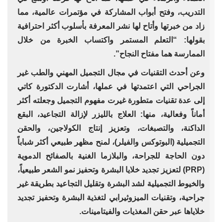
التدريب، وفتح أبواب المشاركة في مؤتمرات عالمية، مما
زاد من خبرتها وأتاح لها نشر المعرفة بأسلوب أكثر احترافية
بقولها: “التعلم المستمر واكتساب الخبرة من خلال
الممارسة هما مفتاح النجاح”.
وعن أحدث التقنيات في مجال التجميل المهني والطب غير
الجراحي التي اعتمدتها في عملها، أشارت الدكتورة كاتي
إلى عدة تقنيات متطورة غيرت مفهوم التجميل وجعلته أكثر
أماناً وفعالية، منها: العلاج بالليزر لإزالة التجاعيد، البقع
الداكنة، والتصبغات، وتعزيز إنتاج الكولاجين، والحقن
التجميلية (البوتوكس والفيلر)، لمنح مظهر طبيعي أكثر شباباً
دون الحاجة للجراحة، والبلازما الغنية بالصفائح الدموية
(PRP) لتعزيز تجديد خلايا البشرة وتحفيز نمو الشعر طبيعياً،
والخيوط التجميلية لشد البشرة وتقليل التجاعيد بطريقة غير
جراحية، وتقنيات الميزوثيرابي لتغذية البشرة وتحفيز تجديد
خلاياها عبر حقن المغذيات والفيتامينات.