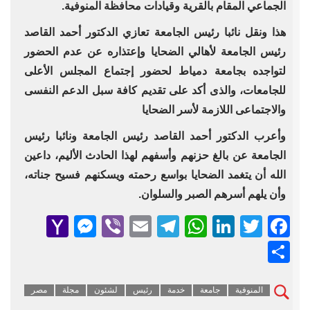
الجماعي المقام بالقرية وقيادات محافظة المنوفية.
هذا ونقل نائبا رئيس الجامعة تعازي الدكتور أحمد القاصد
رئيس الجامعة لأهالي الضحايا وإعتذاره عن عدم الحضور
لتواجده بجامعة دمياط لحضور إجتماع المجلس الأعلى
للجامعات، والذى أكد على تقديم كافة سبل الدعم النفسى
والاجتماعى اللازمة لأسر الضحايا
وأعرب الدكتور أحمد القاصد رئيس الجامعة ونائبا رئيس
الجامعة عن بالغ حزنهم وأسفهم لهذا الحادث الأليم، داعين
الله أن يتغمد الضحايا بواسع رحمته ويسكنهم فسيح جناته،
وأن يلهم أسرهم الصبر والسلوان.
senger
ahoo
Viber
Telegram
Email
WhatsApp
LinkedIn
Facebook
Twitter
Mail
Share
المنوفية
جامعة
خدمة
رئيس
لشئون
مجلة
مصر