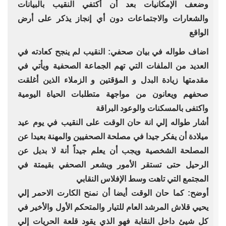
وضعف الإمكانيات بعد أن أكتفي النقيب بالبيانات
والشعارات والاجتماعات دون أي إنجاز يذكر على أرض
الواقع
اضاف طواله في بيان صحفي: النقيب لم ينجح كعادته في
العديد من الملفات التي تهم الجماعة الصحفية ويأتي في
مقدمتها زيادة البدل و المؤقتين و الزملاء الذين أغلقت
صحفهم ويعانون من مواجهة متطلبات الحياة اليومية
واكتفى بالمسكنات والوعود البراقة
أشار طواله إلي انة حان الوقت على النقيب في يوم عيد
ميلادة أن يفكر جيدا في مصلحة الصحفيين والمهنة بعيدا عن
المصلحة الشخصية ويجب أن يعلم جيداً أنة لا بديل عن
الرحيل حتى تستقر الأمور ويشعر الصحفي بقيمتة في
المجتمع التي تاهت وسط الإفلاس النقابي
أوضح: كما حان الوقت أيضا أن نمنح الكارت الاحمر إلي
يحيي قلاش المرشد العام للتيار والمتحكم الأول والأخير في
كل شيئ داخل النقابة فهو الذي يقود قلعة الحريات إلي