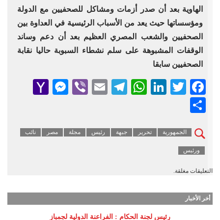
الهاوية بعد أن صدر أزمات ومشاكل للصحفيين مع الدولة
ومؤسساتها حيث يعد من الأسباب الرئيسية في العداوة بين
الصحفيين والشعب المصري العظيم بعد أن دعم وساند
الوقفات المشبوهة على سلم نشطاء السبوبة حاليا نقابة
الصحفيين سابقا
senger
ahoo
Viber
Telegram
Email
WhatsApp
LinkedIn
Facebook
Twitter
Mail
Share
الجمهورية
تحرير
جبهة
رئيس
مجلة
مصر
نائب
ورئيس
التعليقات مغلقة.
أخر الأخبار
رئيس لجنة الحكام : الفراعنة الدولية لجمباز