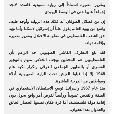
وتقرير مصيره استناداً إلى رواية تلمودية فاسدة لاتجد
إجماعاً عليها حتى في الوسط اليهودي.
إن من فضائل الطوفان أنه فكك هذه الرواية وأوجد طيف
واسع من يهود العالم يقول علناً أن إسرائيل لاتمثلنا وأننا نؤيد
حق الشعب الفلسطيني في مقاومة الاحتلال وتقرير مصيره
وإقامة دولته.
لقد بلغ التطرف الفاشي الصهيوني حد الزعم بأن
الفلسطينيين هم المحتلين ويجب الخلاص منهم بالتهجير
القسري أو بالتطهير الجماعي العرقي وتكرار نكبة عام
1948 إلا إذا قبلوا العيش تحت الراية الصهيونية أذلاء
ومواطنين من الدرجة العاشرة.
منذ عام 1967 وإسرائيل توسع الاستيطان الاستعماري في
الضفة والقدس عمودياً ورأسياً لفرض أمر واقع يحول دون
إقامة دولة فلسطينية، أما غزة فكان نصيبها الحصار الخانق
والعدوان بعد العدوان.