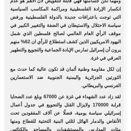
ومهما تكن جسامتها فهي قابلة للتعويض لأن الأهم هو عدم
انكسار الإرادة الفلسطينية ومراكمة المكاسب السياسية
التي توجت باعترافات جديدة بالدولة الفلسطينية ورفض
سياسة الاحتلال والاستيطان في الضفة والتغيير الكبير في
موقف الرأي العام العالمي لصالح فلسطين الذي شمل
اليهود الامريكيين الذين كشف استطلاع للرأي ان 62% منهم
يرون أن إسرائيل تمارس الإبادة الجماعية والتجويع والتطهير
العرقي في غزة.
إن لكل مقاومة وطنية أثمان قد تكون عالية كما حدث مع
الثورتين الجزائرية واليمنية الجنوبية ضد الاستعمارين
الفرنسي والبريطاني.
لقد زاد عدد الشهداء في غزة عن 67000 وبلغ عدد الضحايا
قرابة 170000 ولايزال القتل والتجويع في جدول أعمال
إسرائيلي سياسة يومية، فضلًا عن آلاف المفقودين تحت
الأنقاض والدمار الهائل لثلثي البنية التحتية للقطاع ومنها
مئات المدارس والمستشفيات والمساجد والكنائس