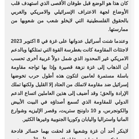
كان هذا هو الوضع قبل طوفان الأقصى الذي استهدف قلب
الأوضاع لجهة الاعتراف الإسرائيلي والامريكي والغربي
بالحقوق الفلسطينية التي لايخلو شعب من شعوبها من
ممارستها.
وعندما شنت أسرائيل عدوانها على غزة في 8 اكتوبر 2023
لاجتثاث المقاومة كانت بغطرسة القوة التي تمتلكها وبالدعم
الامريكي غير المحدود الذي شمل دولاً غربية أخرى تحسب
أن الذهاب إلى غزة نزهة قصيرة وإذا بها تواجه مقاومة
باسلة مستمرة لعامين لتكون هذه أطول حرب تخوضها
إسرائيل ضد مقاومة لاتملك من العتاد إلا القليل ولكنها تملك
الإرادة والحق؛ وقد أضيف إلى هذين العاملين اتساع الدعم
الدولي للمقاومة الذي تُسمع أصداؤه في البيت الأبيض
والكونجرس، و 10 داوننج ستريت، وقصر الإليزيه وشوارع
المانيا واستراليا واليابان وكوريا الجنوبية وغيرها الكثير.
لاينكر أحد أن غزة وشعبها قد لحقت بهما خسائر فادحة