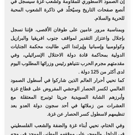
إن الصمود الأسطوري للمقاومة ولشعب غزة سيسجل في
أنصع صفحات التاريخ وسيُخلّد في ذاكرة الشعوب المحبة
للحرية والسلام.
وبمناسبة مرور عامين على طوفان الأقصى، فإننا نسجل
بإجلال واعتزاز التقدير لمواقف جنوب افريقيا والبرازيل
وكولومبيا وإسبانيا وإيرلندا التي طالبت محكمة الجنايات
الدولية بمحاكمة قادة دولة الاحتلال الإسرائيلي، وفي
مقدمتهم مجرم الحرب نتنياهو رئيس وزرائها المطلوب اليوم
لدى أكثر من 125 دولة .
كما نحيي أحرار العالم الذين شاركوا في أسطول الصمود
العالمي لكسر الحصار الوحشي المفروض على قطاع غزة
وأبرزهم الشابة السويدية جريتا ثونبرج المعتقلة مع
العشرات من زملائها في أحد سجون دولة العدو بعد
تنظيمهم لاسطول كسر الحصار عن غزة.
وفي الختام، نحيي أبناء غزة والضفة والشعب الفلسطيني
في الداخل والمهجر على موقفهم الوطني الموحد في وجه