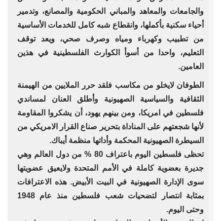
والجامعات والمعاهد والمباني الحكومية والمصانع، وتدمير
أحياء سكنية بأكملها، وانقطاع شبه كامل للخدمات الأساسية
من تطبيب وكهرباء ومياه وصرف صحي، ويعد توقف
التعليم، واحدا من أسوأ الكوارث الفلسطينية في هذين
العامين.
الطوفان لايخلو من مكاسب فلقد حرر الملايين من الهيمنة
الثقافية والسياسية الصهيونية وأطلق العنان لمساندي
فلسطين في امريكا، ومن بينهم يهود، أن يشكروا المقاومة
لأنها شجعتهم على المناداة بتحرير صناع القرار الامريكي من
السيطرة الصهيونية المحكمة وأداتها منظمة أيباك.
تحظى فلسطين اليوم باعتراف 80 % من دول العالم وهي
جديرة بعضوية كاملة في الأمم المتحدة ولايعيق عضويتها
سوى الإدارة الصهيونية في البيت الأبيض. هذه الاعترافات
بمثابة انتصار لتضحيات شعب فلسطين منذ عام 1948
وحتى اليوم.