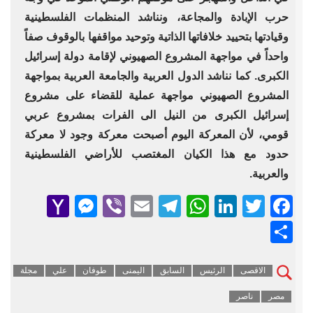
حرب الإبادة والمجاعة، ونناشد المنظمات الفلسطينية
وقيادتها بتحييد خلافاتها الذاتية وتوحيد مواقفها بالوقوف صفاً
واحداً في مواجهة المشروع الصهيوني لإقامة دولة إسرائيل
الكبرى. كما نناشد الدول العربية والجامعة العربية بمواجهة
المشروع الصهيوني مواجهة عملية للقضاء على مشروع
إسرائيل الكبرى من النيل الى الفرات بمشروع عربي
قومي، لأن المعركة اليوم أصبحت معركة وجود لا معركة
حدود مع هذا الكيان المغتصب للأراضي الفلسطينية
والعربية.
senger
ahoo
Viber
Telegram
Email
WhatsApp
LinkedIn
Facebook
Twitter
Mail
Share
الاقصى
الرئيس
السابق
اليمنى
طوفان
علي
مجلة
مصر
ناصر