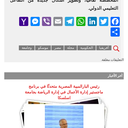
المُخصصة ثقافيًا، وتطوير أشكال جديدة من التفاعل
التعليمي الدولي.
senger
ahoo
Viber
Telegram
Email
WhatsApp
LinkedIn
Facebook
Twitter
Mail
Share
أفريقيا
الحكومية
مجلة
مصر
موسكو
وجامعة
التعليقات مغلقة.
أخر الأخبار
رئيس البارالمبية المصرية متحدثًا في برنامج
ماجستير إدارة الأعمال في إدارة الرياضة بجامعة
إسلسكا