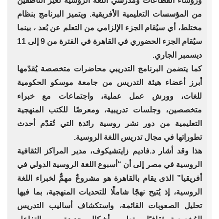
ورؤساء القطاعات ومُدرسي اللغة الروسية لغير الناطقين
من المؤسسات التعليمية الأفريقية. ويتميز البرنامج بنظام
مختلط، أي سيُقام الجزء الإلزامي من التعلم عن بُعد ، بينما
سيُقام الجزء الحضوري في القاهرة في الفترة من 9 إلى 11
ديسمبر الجاري.
كما يتضمن البرنامج التدريبي محاضرات متخصصة يُقدّمها
أبرز أعضاء هيئة التدريس من جامعة موسكو الحكومية
للغات، وورش عمل عملية، واجتماعات مع خبراء
متخصصين، وجلسات تدريبية، ومعرضًا للكتب المنهجية
التعليمية من دور نشر روسية رائدة التي تُقدّم أحدث
تطوراتها في مجال تدريس اللغة الروسية.
هذا وقد أشار د.فاديم زايتشيكوف، مدير المراكز الثقافية
الروسية في مصر إلى أن “أسبوع اللغة الروسية الدولي في
أفريقيا” الذى يقام بالقاهرة هو مشروعٌ مهمٌّ لخبراء اللغة
الروسية، إذ يُتيح نهجًا شاملًا للتحديات المنهجية، بما فيها
تحليل الصعوبات القائمة، واستكشاف أساليب التدريس