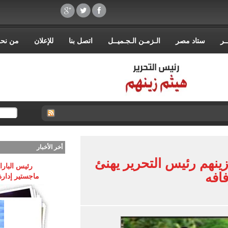
ـر
ستاد مصر
الـزمـن الـجـميــل
اتصل بنا
للإعلان
من نح
أخر الأخبار
ينهم رئيس التحرير يهنئ
رئيس البارا
افه
ماجستير إدارة