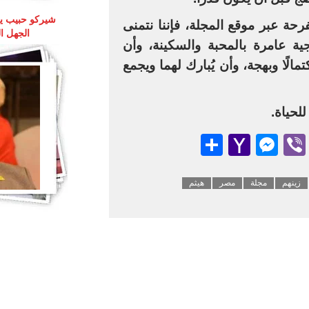
حة عبر موقع المجلة، فإننا نتمنى
الجهل ا
ية عامرة بالمحبة والسكينة، وأن
تمالًا وبهجة، وأن يُبارك لهما ويجمع
للحياة.
Messenger
Share
Yahoo
Viber
Teleg
Emai
Wha
Mail
زينهم
مجلة
مصر
هيثم