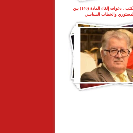
شيركو حبيب يكتب : دعوات إلغاء المادة (140) بين
لدستوري والخطاب السياسي