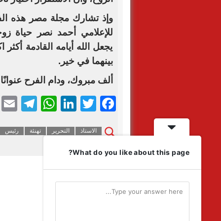
وإذ تشارك مجلة مصر هذه الفر
للإعلامي أحمد نصر حياة زوج
يجعل الله أيامه القادمة أكثر اك
بينهما في خير.
ألف مبروك، ودام الفرح عنوانًا 
ram
l
tsApp
LinkedIn
Facebook
Twitter
الاستاذ
التحرير
تهنئة
رئيس
التعليقات مغلقة.
What do you like about this page?