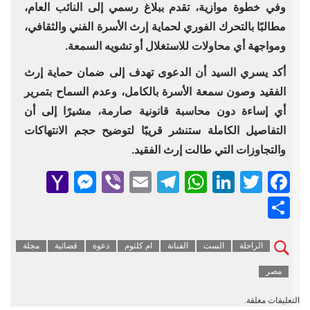
وفي خطوة موازية، تقدم ببلاغ رسمي إلى النائب العام،
مطالبًا بالتحرك الفوري لحماية إرث الأسرة الفني والثقافي،
ومواجهة أي محاولات للاستغلال أو تشويه السمعة.
أكد يسري السيد أن الدعوى تهدف إلى ضمان حماية إرث
الفقيد وصون سمعة الأسرة بالكامل، وعدم السماح بتمرير
أي إساءة دون محاسبة قانونية صارمة، مشيرًا إلى أن
التفاصيل الكاملة ستنشر قريبًا لتوضيح حجم الانتهاكات
والتجاوزات التي طالت إرث الفقيد.
senger
ahoo
Viber
Telegram
Email
WhatsApp
LinkedIn
Facebook
Twitter
Mail
Share
الراحلة
الست
الفنانة
ام كلثوم
دعوة
قضائية
مجلة
مصر
التعليقات مغلقة.