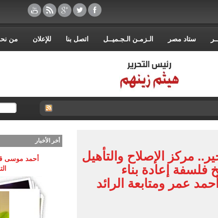
ـر
ستاد مصر
الـزمـن الـجـميــل
اتصل بنا
للإعلان
من نح
أخر الأخبار
ير.. مركز الإصلاح والتأهيل
أحمد موسى قري
 فلسفة إعادة بناء
الت
أحمد عمر ومتابعة الرائد