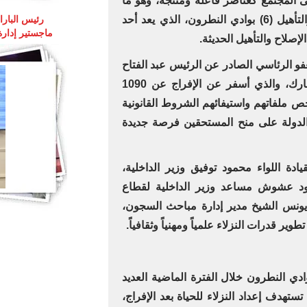
 إلى المجتمع كعناصر فاعلة ومنتجة، وهو ما
ظهر بوضوح داخل مركز الإصلاح والتأهيل (6) بوادي النطرون، الذي يعد أحد
رئيس البارا
ماجستير إدارة
إصلاح والتأهيل الحديثة.
عفو الرئاسي الصادر عن الرئيس عبد الفتاح
السيسي بمناسبة عيد الأضحى المبارك، والذي أسفر عن الإفراج عن 1090
ص ملفاتهم واستيفائهم الشروط القانونية
دولة على منح المستحقين فرصة جديدة
قيادة اللواء محمود توفيق وزير الداخلية،
ود عشوش مساعد وزير الداخلية لقطاع
ر يونس الشيخ مدير إدارة مباحث السجون،
 قدرات النزلاء علمياً ومهنياً وثقافياً.
ركز الإصلاح والتأهيل (6) بوادي النطرون خلال الفترة الماضية العديد
تستهدف إعداد النزلاء للحياة بعد الإفراج،