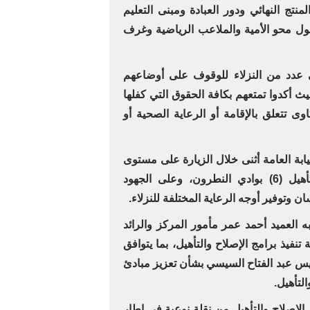
تج النهائي ودور العبادة ومبنى التعليم
صول محو الأمية والملاعب الرياضية وغرف
لى عدد من النزلاء للوقوف على أوضاعهم
ث أكدوا تمتعهم بكافة الحقوق التي كفلها
ى تتعلق بالإقامة أو الرعاية الصحية أو
ة العامة أثنى خلال الزيارة على مستوى
الانضباط داخل مركز الإصلاح والتأهيل (6) بوادي النطرون، وعلى الجهود
ن وتوفير أوجه الرعاية المختلفة للنزلاء.
به العميد أحمد عمر مأمور المركز والرائد
نفيذ برامج الإصلاح والتأهيل، بما يتوافق
ئيس عبد الفتاح السيسي بشأن تعزيز مبادئ
لتأهيل.
لإصلاح والتأهيل من نقلة نوعية في إطار