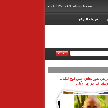
السبت, 8 اغسطس 2026 - 12:44:52 ص
ن
خريطة الموقع
عي يفوز بجائزة دينق قوج للكتابة
وثيقية في دورتها الأولى