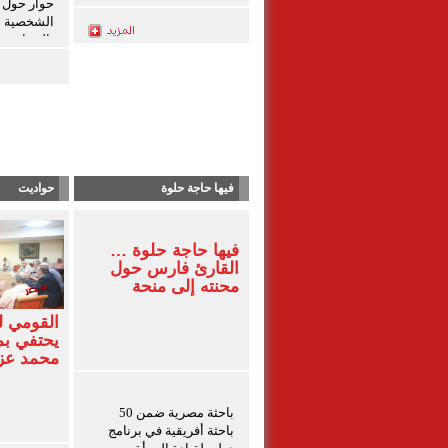
حوار حول ق
الشخصية ل
بالمنيا
فيها حاجة حلوة
حواديت
فيها حاجة حلوة …
القارئ فارس حول
محنته إلى منحة
القومي 
يحتفي بم
محمد ع
باحثة مصرية ضمن 50
باحثة أفريقية في برنامج