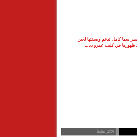
ر سما كامل تدعم وصيفتها لجين
د ظهورها في كليب عمرو دياب
الاكثر تعليقاً