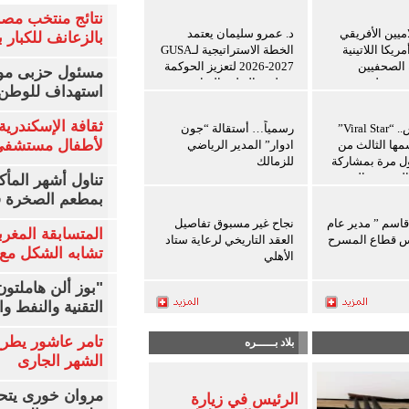
نتائج منتخب مصر
اميين الأفريقي
د. عمرو سليمان يعتمد
بالزعانف للكبار ب
ريكا اللاتينية
الخطة الاستراتيجية لـGUSA
ة الصحفيين
2026-2027 لتعزيز الحوكمة
مسئول حزبى مور
ن ويعلن توسيع
وتطوير التعليم الرياضي
استهداف للوطن 
ريب للإعلاميين
ين
ثقافة الإسكندرية 
8 أغسطس.. “Viral Star”
رسمياً… أستقالة “جون
لأطفال مستشفى 
ها الثالث من
ادوار” المدير الرياضي
ول مرة بمشاركة
للزمالك
المحتوى العرب
تناول أشهر المأك
بمطعم الصخرة ف
 قاسم ” مدير عام
نجاح غير مسبوق تفاصيل
المتسابقة المغرب
س قطاع المسرح
العقد التاريخي لرعاية ستاد
تشابه الشكل مع 
الأهلي
"بوز ألن هاملتو
التقنية والنفط و
تامر عاشور يطرح 
بلاد بـــــره
الشهر الجارى
مروان خورى يتح
الرئيس في زيارة