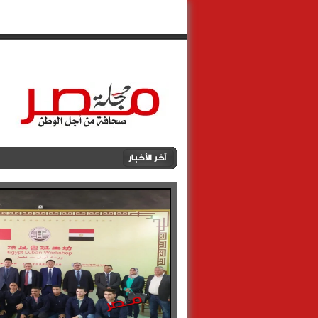
الرئيسية
أهالينا
مصطبــة مصــ