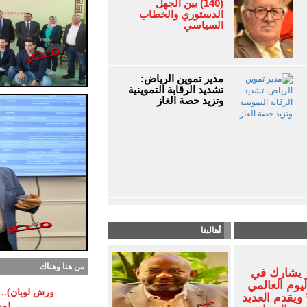
(140) بين الجهل
الدستوري والخطاب
السياسي
مدير تموين الرياض:
تشديد الرقابة التموينية
وتزيد حصة الغاز
أهالينا
من هنا وهناك
 يشارك في
ليوم العالمي
ورش لوبان).. م
ويقدم العديد
لمس