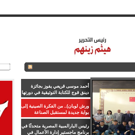
ـر
ستاد مصر
الـزمـن الـجـميــل
اتصل بنا
للإعلان
من نح
أحمد موسى قريعي يفوز بجائزة
دينق قوج للكتابة التوثيقية في دورتها
الأولى
ورش لوبان).. من الفكرة الصينية إلى
بوابة جديدة لمستقبل الصناعة
المصرية
رئيس البارالمبية المصرية متحدثًا في
برنامج ماجستير إدارة الأعمال في