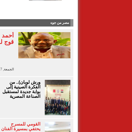
آلاء أيو
مصر من جوه
أحمد 
قوج لل
الجمعة, 7 أغسطس 2026 - 13:41
ورش لوبان).. من
الفكرة الصينية إلى
بوابة جديدة لمستقبل
الصناعة المصرية
القومي للمسرح
يحتفي بمسيرة الفنان