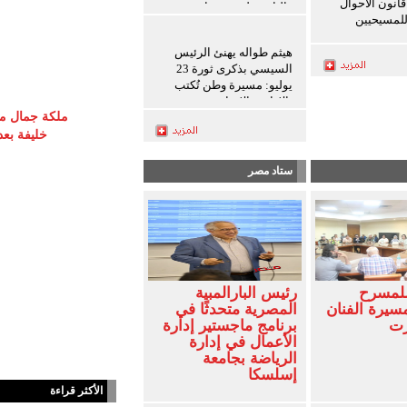
انون الأحوال
والثانوية ليست نهاية
لمسيحيين
المطاف
هيثم طواله يهنئ الرئيس
السيسي بذكرى ثورة 23
يوليو: مسيرة وطن تُكتب
بالإرادة والإنجاز
ملكة جمال مص
خليفة بع
ستاد مصر
للمسرح
رئيس البارالمبية
سيرة الفنان
المصرية متحدثًا في
زت
برنامج ماجستير إدارة
الأعمال في إدارة
الرياضة بجامعة
إسلسكا
الأكثر قراءة