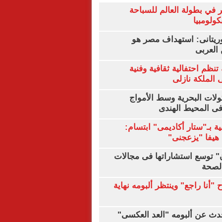
 في بطولة العالم للسباحة
كولومبيا
يتانى: استهداف مصر هو
العربى
تنظم احتفالية ثقافية وفنية
الملكة نازلى
ولات البحرية وسط الأمواج
ى المحيط الهندى
ية بـ"ستار أكاديمى" ابتسام:
هيفا "يزعجنى"
ن" توسع استشاراتها فى مجالات
الصحة
"أنا راجع" وينتظر ألبومه نهاية
دث عن ألبومه "العد العكسى"