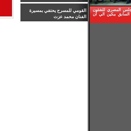
إدارة الرياضة بجامعة إسلسكا
جلس المصري للشئون
القومي للمسرح يحتفي بمسيرة
السابق ببكين الي أن
الفنان محمد عزت