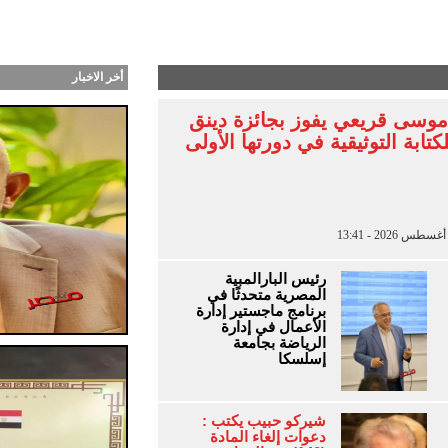
ب طرحت أغنية “أنا جنبك” وكليب سينمائي من توقيع بت
أخر الاخبار
موسى قريعي يفوز بجائزة دينق
كتابة التوثيقية في دورتها الأولى
رئيس البارالمبية
المصرية متحدثًا في
برنامج ماجستير إدارة
الأعمال في إدارة
الرياضة بجامعة
إسلسكا
شيركو حبيب يكتب :
دعوات إلغاء المادة