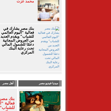
محمد عزت
بنك مصر يشارك في
فعالية “اليوم العالمي
للشباب” ويقدم العديد
من العروض المجانية
دعمًا للشمول المالي
تحت رعاية البنك
المركزي
ميديا فيديو مصر
أهل مصر
بنك مصر
فعالية “ا
للشباب” 