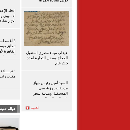
دولي لقيادة المرأة
بالزراعة
اتحاد الإعل
الآسيوي وأم
يكرّم نقاب
الفلسطينيي
برامج التد
الفلسطيني
تطلق موسم
القاهرة لأ
عيذاب ميناء مصرى استقبل
أبرز صناع 
الحجاج وسفن التجارة لمدة
215 عام
” نجــــلاء
مكتب رئي
السيد أمين رئيس جهاز
مدينة بدر رؤية تبني
المستقبل ومدينة تنبض
بالنظام والجمال
عوالم خفية