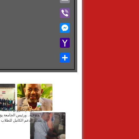
Viber
Messenger
Yahoo
Mail
Share