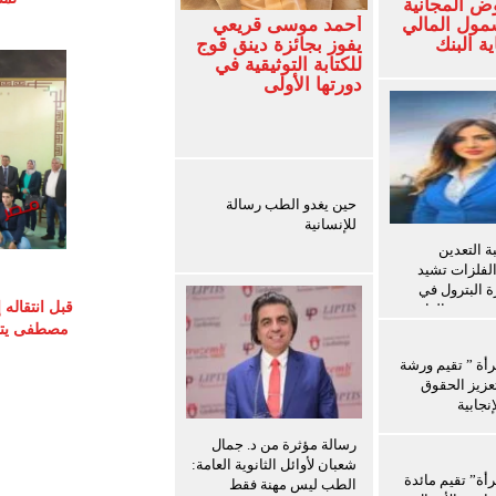
ض المجانية
شمول المالي
أحمد موسى قريعي
ة البنك
يفوز بجائزة دينق قوج
للكتابة التوثيقية في
دورتها الأولى
حين يغدو الطب رسالة
للإنسانية
 التعدين
الفلزات تشيد
ة البترول في
قبل انتقاله
ث سفن الغاز
مصطفى يتوق
رأة ” تقيم ورشة
عزيز الحقوق
نجابية
رسالة مؤثرة من د. جمال
شعبان لأوائل الثانوية العامة:
رأة” تقيم مائدة
الطب ليس مهنة فقط