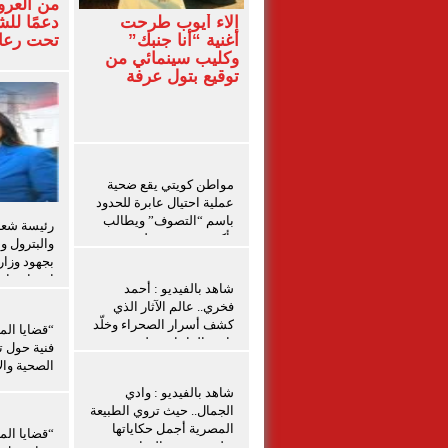
من العرو
آلاء أيوب طرحت
دعمًا لل
أغنية “أنا جنبك”
تحت رعاي
وكليب سينمائي من
المركزي
توقيع بتول عرفة
مواطن كويتي يقع ضحية
عملية احتيال عابرة للحدود
باسم “التصوف” ويطالب
رئيسة شعبة
بأكثر من نصف مليون
والبترول و
بمساعدة شخصيات دينية
بجهود وزار
سودانية
احتواء حاد
شاهد بالفيديو : أحمد
بدمياط
فخري.. عالم الآثار الذي
كشف أسرار الصحراء وخلّد
“قضايا الم
تاريخ الواحات تعليق شيرين
فنية حول ت
الشافعي
الصحية والإ
شاهد بالفيديو : وادي
الجمال.. حيث تروي الطبيعة
المصرية أجمل حكاياتها
“قضايا الم
تعليق شيرين الشافعى