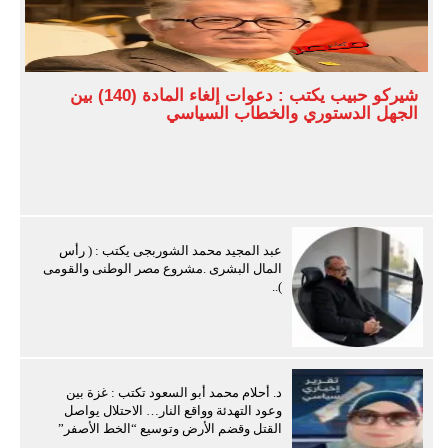
شيركو حبيب يكتب : دعوات إلغاء المادة (140) بين
الجهل الدستوري والخطاب السياسي
عبد المجيد محمد الشوربجى يكتب : ( رأس
المال البشرى .مشروع مصر الوطنى والقومى
)..
د. أحلام محمد أبو السعود تكتب : غزة بين
وعود التهدئة وواقع النار… الاحتلال يواصل
القتل وقضم الأرض وتوسيع “الخط الأصفر”