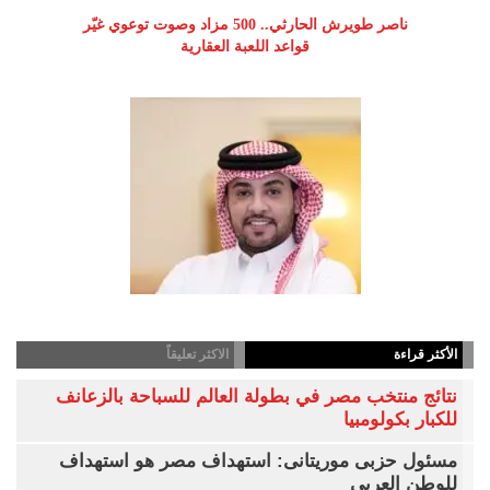
ناصر طويرش الحارثي.. 500 مزاد وصوت توعوي غيّر
قواعد اللعبة العقارية
الأكثر قراءة
الاكثر تعليقاً
نتائج منتخب مصر في بطولة العالم للسباحة بالزعانف
للكبار بكولومبيا
مسئول حزبى موريتانى: استهداف مصر هو استهداف
للوطن العربى