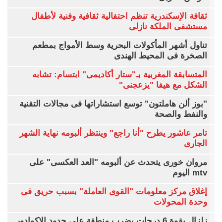
ثقافة الإسكندرية تنظم احتفالية ثقافية وفنية لأطفال
مستشفى الملكة نازلى
تناول أشهر المأكولات البحرية وسط الأمواج بمطعم
الصخرة فى المحيط الهندى
المتسابقة المغربية بـ"ستار أكاديمى" ابتسام: تشابه
الشكل مع هيفا "يزعجنى"
"بوز ألن هاملتون" توسع استشاراتها فى مجالات التقنية
والنفط والصحة
تامر عاشور يطرح "أنا راجع" وينتظر ألبومه نهاية الشهر
الجارى
مروان خورى يتحدث عن ألبومه "العد العكسى" على
mtv اليوم
إغلاق مركز معلومات "القوى العاملة" بسبب حريق فى
وحدة المحولات
زلزال بقوة 6 درجات يضرب منطقة على حدود الإكوادور