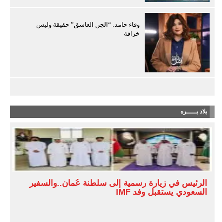
وفاء حامد: “الجن العاشق” حقيقة وليس
خرافة
بلاد بـــــره
الرئيس في زيارة رسمية إلى سلطنة عُمان..والسفير
السعودي يستقبل وفد IMF