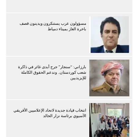
مسؤولون عرب يستنكرون ويدينون قصف
باخرة الغاز بميناء دمياط
بارزاني: “سنجار” جرح أبدى غائر في ذاكرة
شعب كوردستان.. وندعم الحقوق الكاملة
للإيزيديين
انتخاب قيادة جديدة لاتحاد الإعلاميين الأفريقي
الآسيوي برئاسة نزار الخالد