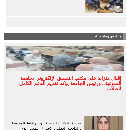
مـدارس وجامـعــات
إقبال متزايد على مكتب التنسيق الإلكتروني بجامعة
المنوفية.. ورئيس الجامعة يؤكد تقديم الدعم الكامل
للطلاب
نمذجة العلاقات السببية بين الرشاقة المعرفية
والدافعية العقلية والاحتراق النفسي لدى