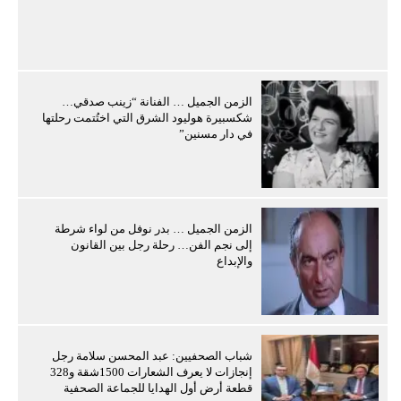
الزمن الجميل … الفنانة “زينب صدقي…
شكسبيرة هوليود الشرق التي اختُتمت رحلتها
في دار مسنين”
الزمن الجميل … بدر نوفل من لواء شرطة
إلى نجم الفن… رحلة رجل بين القانون
والإبداع
شباب الصحفيين: عبد المحسن سلامة رجل
إنجازات لا يعرف الشعارات 1500شقة و328
قطعة أرض أول الهدايا للجماعة الصحفية