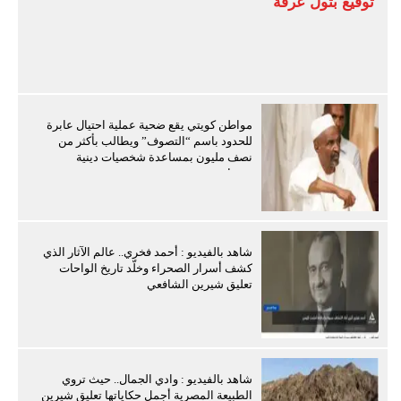
توقيع بتول عرفة
مواطن كويتي يقع ضحية عملية احتيال عابرة
للحدود باسم “التصوف” ويطالب بأكثر من
نصف مليون بمساعدة شخصيات دينية
سودانية
شاهد بالفيديو : أحمد فخري.. عالم الآثار الذي
كشف أسرار الصحراء وخلّد تاريخ الواحات
تعليق شيرين الشافعي
شاهد بالفيديو : وادي الجمال.. حيث تروي
الطبيعة المصرية أجمل حكاياتها تعليق شيرين