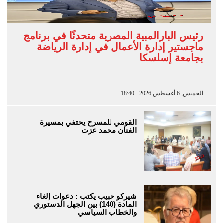
رئيس البارالمبية المصرية متحدثًا في برنامج
ماجستير إدارة الأعمال في إدارة الرياضة
بجامعة إسلسكا
الخميس, 6 أغسطس 2026 - 18:40
القومي للمسرح يحتفي بمسيرة
الفنان محمد عزت
شيركو حبيب يكتب : دعوات إلغاء
المادة (140) بين الجهل الدستوري
والخطاب السياسي