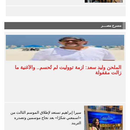
مسرح مصـــر
الملحن وليد سعد: أزمة تووليت لم تُحسم.. والأغنية ما
زالت مقفولة
سيرا إبراهيم تستعد لإطلاق الموسم الثالث من
«اسمعني شكرًا» بعد نجاح موسمين وتصدره
التريند