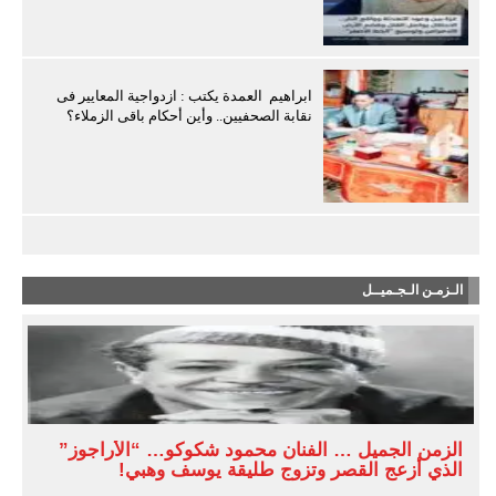
ابراهيم العمدة يكتب : ازدواجية المعايير فى
نقابة الصحفيين.. وأين أحكام باقى الزملاء؟
الـزمـن الـجـميــل
الزمن الجميل … الفنان محمود شكوكو… “الأراجوز”
الذي أزعج القصر وتزوج طليقة يوسف وهبي!