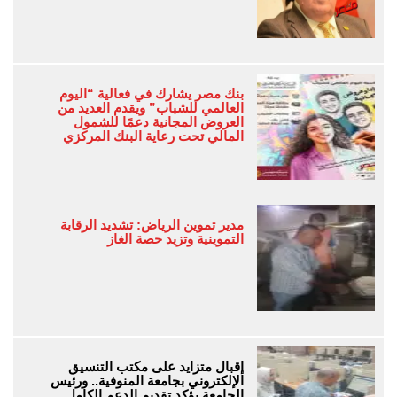
بنك مصر يشارك في فعالية “اليوم
العالمي للشباب” ويقدم العديد من
العروض المجانية دعمًا للشمول
المالي تحت رعاية البنك المركزي
مدير تموين الرياض: تشديد الرقابة
التموينية وتزيد حصة الغاز
إقبال متزايد على مكتب التنسيق
الإلكتروني بجامعة المنوفية.. ورئيس
الجامعة يؤكد تقديم الدعم الكامل