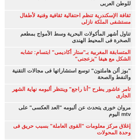
للوطن العربى
ثقافة الإسكندرية تنظم احتفالية ثقافية وفنية لأطفال
مستشفى الملكة نازلى
تناول أشهر المأكولات البحرية وسط الأمواج بمطعم
الصخرة فى المحيط الهندى
المتسابقة المغربية بـ"ستار أكاديمى" ابتسام: تشابه
الشكل مع هيفا "يزعجنى"
"بوز ألن هاملتون" توسع استشاراتها فى مجالات التقنية
والنفط والصحة
تامر عاشور يطرح "أنا راجع" وينتظر ألبومه نهاية الشهر
الجارى
مروان خورى يتحدث عن ألبومه "العد العكسى" على
mtv اليوم
إغلاق مركز معلومات "القوى العاملة" بسبب حريق فى
وحدة المحولات