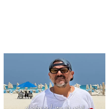
الملحن وليد سعد: أزمة تووليت لم