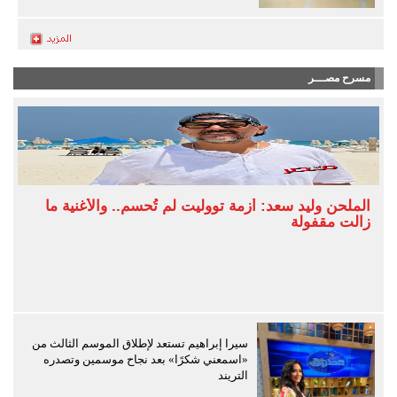
مسرح مصـــر
الملحن وليد سعد: أزمة تووليت لم تُحسم.. والأغنية ما
زالت مقفولة
سيرا إبراهيم تستعد لإطلاق الموسم الثالث من
«اسمعني شكرًا» بعد نجاح موسمين وتصدره
التريند