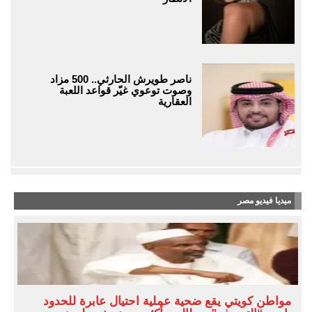
ناصر طويرش الحارثي.. 500 مزاد
وصوت توعوي غيّر قواعد اللعبة
العقارية
ميديا فيديو مصر
مواطن كويتي يقع ضحية عملية احتيال عابرة للحدود