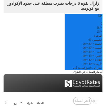
زلزال بقوة 6 درجات يضرب منطقة على حدود الإكوادور
مع كولومبيا
32
+
°
C
38°
+
25°
+
القاهرة
الخميس, 06
الجمعة
+
39°
+
26°
السبت
+
39°
+
26°
الأحد
+
38°
+
26°
الاثنين
+
40°
+
29°
الثلاثاء
+
42°
+
29°
الأربعاء
+
43°
+
29°
أنظر إلى التنبؤ لسبعة أيام
أسعار العملات في البنوك