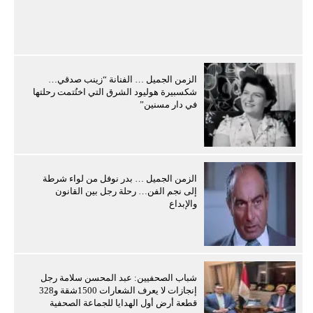
الزمن الجميل … الفنانة “زينب صدقي…
شكسبيرة هوليود الشرق التي اختُتمت رحلتها
في دار مسنين”
الزمن الجميل … بدر نوفل من لواء شرطة
إلى نجم الفن… رحلة رجل بين القانون
والإبداع
شباب الصحفيين: عبد المحسن سلامة رجل
إنجازات لا يعرف الشعارات 1500شقة و328
قطعة أرض أول الهدايا للجماعة الصحفية