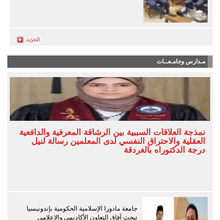
مـدارس وجامـعــات
نمذجة العلاقات السببية بين الرشاقة المعرفية والدافعية
العقلية والاحتراق النفسي لدى المعلمين رسالة لنيل
درجة الدكتوراه بالغردقة
جامعة مادورا الإسلامية الحكومية بإندونيسيا
تبحث آفاق التعاون الأكاديمي والإعلامي