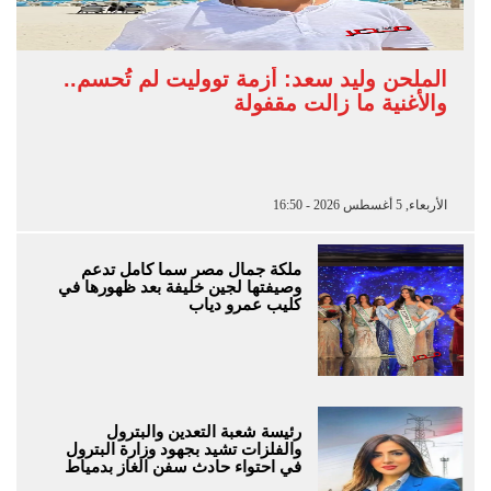
الملحن وليد سعد: أزمة تووليت لم تُحسم..
والأغنية ما زالت مقفولة
الأربعاء, 5 أغسطس 2026 - 16:50
ملكة جمال مصر سما كامل تدعم
وصيفتها لجين خليفة بعد ظهورها في
كليب عمرو دياب
رئيسة شعبة التعدين والبترول
والفلزات تشيد بجهود وزارة البترول
في احتواء حادث سفن الغاز بدمياط