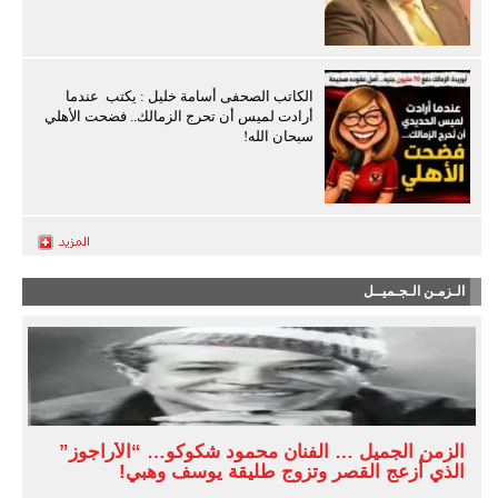
الكاتب الصحفى أسامة خليل : يكتب عندما
أرادت لميس أن تحرج الزمالك.. فضحت الأهلي
سبحان الله!
الـزمـن الـجـميــل
الزمن الجميل … الفنان محمود شكوكو… “الأراجوز”
الذي أزعج القصر وتزوج طليقة يوسف وهبي!