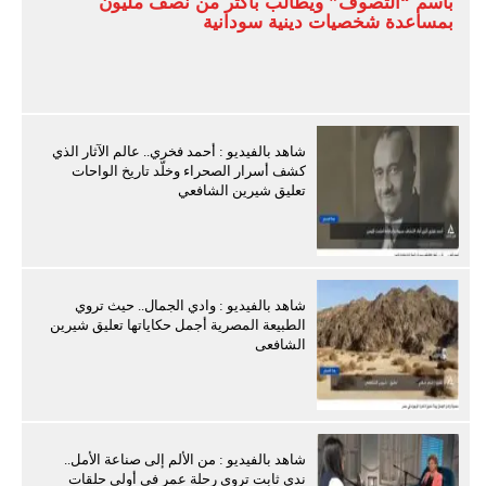
باسم “التصوف” ويطالب بأكثر من نصف مليون
بمساعدة شخصيات دينية سودانية
شاهد بالفيديو : أحمد فخري.. عالم الآثار الذي
كشف أسرار الصحراء وخلّد تاريخ الواحات
تعليق شيرين الشافعي
شاهد بالفيديو : وادي الجمال.. حيث تروي
الطبيعة المصرية أجمل حكاياتها تعليق شيرين
الشافعى
شاهد بالفيديو : من الألم إلى صناعة الأمل..
ندى ثابت تروي رحلة عمر في أولى حلقات