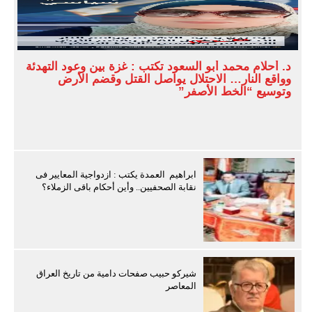
د. أحلام محمد أبو السعود تكتب : غزة بين وعود التهدئة
وواقع النار… الاحتلال يواصل القتل وقضم الأرض
وتوسيع “الخط الأصفر”
ابراهيم العمدة يكتب : ازدواجية المعايير فى
نقابة الصحفيين.. وأين أحكام باقى الزملاء؟
شيركو حبيب صفحات دامية من تاريخ العراق
المعاصر