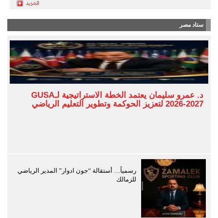
ستاد مصر
د. عمرو سليمان يعتمد الخطة الاستراتيجية لـGUSA
2026-2027 لتعزيز الحوكمة وتطوير التعليم الرياضي
رسمياً… أستقالة “جون ادوار” المدير الرياضي
للزمالك