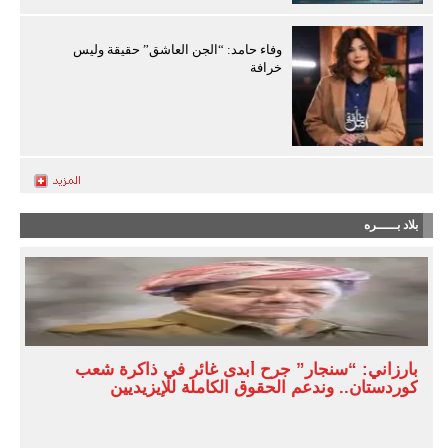
وفاء حامد: “الجن العاشق” حقيقة وليس
خرافة
بلاد بـــــره
بارزاني: “سنجار” جرح أبدى غائر في ذاكرة شعب
كوردستان.. وندعم الحقوق الكاملة للإيزيديين