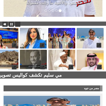
تُحسم.. والأغنية ما زالت مقفولة
مي سليم تكشف كواليس تصوير 
مصر من جوه