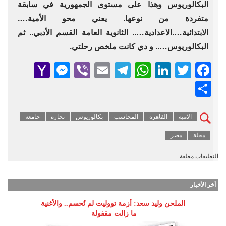
البكالوريوس وهذا على مستوى الجمهورية في سابقة
متفردة من نوعها. يعني محو الأمية….
الابتدائية….الاعدادية….. الثانوية العامة القسم الأدبي.. ثم
البكالوريوس….. و دي كانت ملخص رحلتي.
senger
ahoo
Viber
Telegram
Email
WhatsApp
LinkedIn
Facebook
Twitter
Mail
Share
الامية
القاهرة
المحاسب
بكالوريوس
تجارة
جامعة
مجلة
مصر
التعليقات مغلقة.
أخر الأخبار
الملحن وليد سعد: أزمة تووليت لم تُحسم.. والأغنية
ما زالت مقفولة