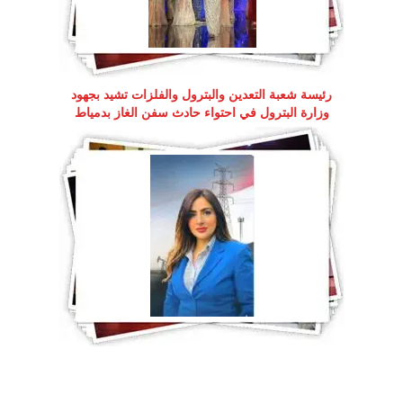
رئيسة شعبة التعدين والبترول والفلزات تشيد بجهود
وزارة البترول في احتواء حادث سفن الغاز بدمياط