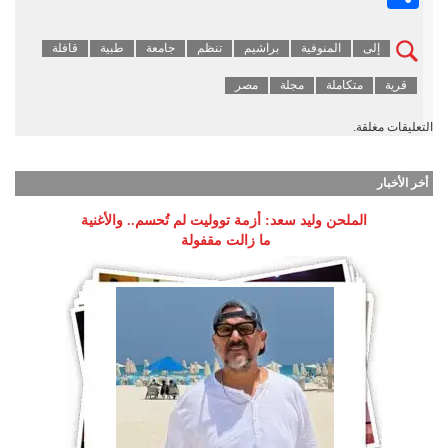
إلى
المنوفية
براشيم
تنظم
جامعة
طبية
قافلة
قرية
متكاملة
مجلة
مصر
التعليقات مغلقة.
أخر الأخبار
الملحن وليد سعد: أزمة تووليت لم تُحسم.. والأغنية
ما زالت مقفولة