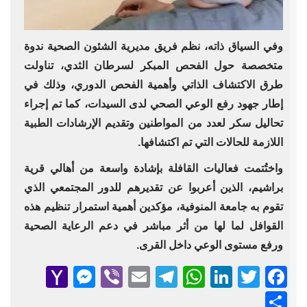
وفي السياق ذاته، نظم فريق مديرية الشئون الصحية ندوة
متخصصة حول الفحص المبكر لسرطان الثدي، تناولت
طرق الاكتشاف الذاتي وأهمية الفحص الدوري، وذلك في
إطار جهود رفع الوعي الصحي لدى السيدات، كما تم إجراء
تحاليل سكر لعدد من المواطنين وتقديم الإرشادات الطبية
اللازمة للحالات التي تم اكتشافها.
واختُتمت فعاليات القافلة بإشادة واسعة من أهالي قرية
براشيم، الذين أعربوا عن تقديرهم للدور المجتمعي الذي
تقوم به جامعة المنوفية، مؤكدين أهمية استمرار تنظيم هذه
القوافل لما لها من أثر مباشر في دعم الرعاية الصحية
ورفع مستوى الوعي داخل القرى.
senger
ahoo
Viber
Telegram
Email
WhatsApp
LinkedIn
Facebook
Twitter
Mail
Share