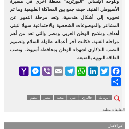
وللوجه الإنساني “البورتريه” محطة أخرى في مسيرة
الأسيوطي الفنية، حيث جمع بين المحاكاة الطبيعية وما تم
تحويره إلى أشكال هندسية، وتعد مرحلة التعبير عن
المشاعر والموضوعات الشخصية والاجتماعية سبيلا لتبنى
أهداف وملامح الوطن العربى ومصر والتى تعد من أهم
مراحله الفنية، فكانت آخر أعماله طاولة السلام وتصميم
النصب التذكارى لشهداء الوطن بمحافظة أسيوط، ونصب
الطاقة النووية بالضبعة.
senger
ahoo
Viber
Telegram
Email
WhatsApp
LinkedIn
Facebook
Twitter
Mail
Share
الزمالك
جاليري
ضي
مجلة
مصر
ينظم
التعليقات مغلقة.
أخر الأخبار