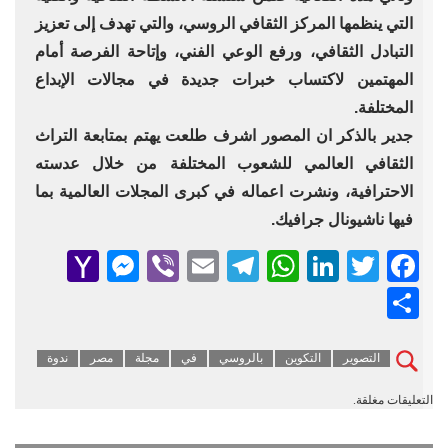
التي ينظمها المركز الثقافي الروسي، والتي تهدف إلى تعزيز
التبادل الثقافي، ورفع الوعي الفني، وإتاحة الفرصة أمام
المهتمين لاكتساب خبرات جديدة في مجالات الإبداع
المختلفة.
جدير بالذكر ان المصور اشرف طلعت يهتم بمتابعة التراث
الثقافي العالمي للشعوب المختلفة من خلال عدسته
الاحترافية، ونشرت اعماله في كبرى المجلات العالمية بما
فيها ناشيونال جرافيك.
senger
ahoo
Viber
Telegram
Email
WhatsApp
LinkedIn
Facebook
Twitter
Mail
Share
التصوير
التكوين
بالروسي
في
مجلة
مصر
ندوة
التعليقات مغلقة.