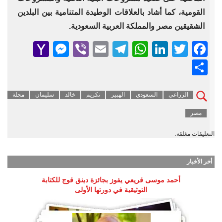
القومية، كما أشاد ‏بالعلاقات الوطيدة المتنامية بين البلدين
الشقيقين ‏مصر والمملكة العربية السعودية.‏
senger
ahoo
Viber
Telegram
Email
WhatsApp
LinkedIn
Facebook
Twitter
Mail
Share
الزراعي
السعودي
الهبير
تكريم
خالد
سليمان
مجلة
مصر
التعليقات مغلقة.
أخر الأخبار
أحمد موسى قريعي يفوز بجائزة دينق قوج للكتابة
التوثيقية في دورتها الأولى