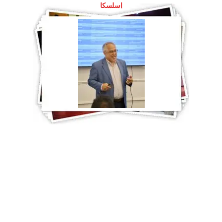
إسلسكا