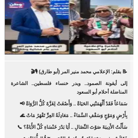
📝 بقلم: الإعلامي محمد منير المر (أبو طارق) 🎙️🎬
إلى أيقونة الصمود.. وبدر خنساء فلسطين.. الشاعرة
المناضلة أحلام أبو السعود
سَمَاعَاً فَقَدْ أَلْهَمَتْنِي الحَيَاةْ .. وَأَصْغَتْ لِغَزَّةَ كُلُّ الرُّوَاةْ 📢
بِأَرْضٍ وَمَوْجٍ وَسَقْفِ السَّمَاءْ .. مَعَادِلَةُ العِزِّ تَقْهَرُ مَاتْ 🌊
سَأَلْتُ الأَدِيبَةَ صَوْتَ النِّضَالِ .. أَيَا بَدْرَ خَنْسَاءِ كُلِّ الأُبَاةْ؟ 📞