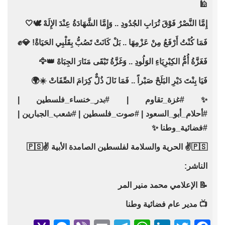
🕌
إِمَّا النَّصْرُ فَوْقَ تُرَابِ الجُدُودِ .. وَإِمَّا الشَّهَادَةُ عِنْدَ الإِلَهْ 🕊️🤍
فَمَا كُنْتُ أَرْفَعُ مِنْ عَزْمِهَا .. بَلْ كَانَتْ تَصُبُّ بِقَلْبِي الحَيَاةْ! 💎✊
فَغَزَّةُ أُمُّ الكِبْرِيَاءِ الوَلُودِ .. وَغَزَّةُ تَبْقَى مَنَارَ الجِبَاهْ 👑🦅
فَيَا بِنْتَ دَيْرِ البَلَحْ صَبْراً .. فَمَا نَالَ ذُلٌّ كِرَامَ الصِّفَاتْ ☀️🌍
✨ #غزة_تقاوم | #بدر_خنساء_فلسطين |
#أحلام_أبو_السعود | #صوت_فلسطين | #شعب_الجبارين |
#فضائية_وطنا ✨
🇵🇸✌️ الحرية والسلامة لفلسطين الصامدة الأبية ✌️🇵🇸
الناشر:
📝 الإعلامي محمد منير المر
📺 مدير عام فضائية وطنا