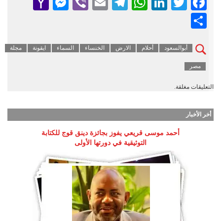
senger
ahoo
Viber
Telegram
Email
WhatsApp
LinkedIn
Facebook
Twitter
Mail
Share
أبوالسعود
أحلام
الارض
الخنساء
السماء
ايقونة
مجلة
مصر
التعليقات مغلقة.
أخر الأخبار
أحمد موسى قريعي يفوز بجائزة دينق قوج للكتابة
التوثيقية في دورتها الأولى