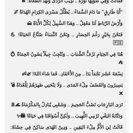
فَقَالَتْ وَفِي صَوْتِهَا ثَوْرَةٌ .. تُذِيبُ الرَّدَى وَتَهُدُّ الطُّغَاةْ: 🔥
“أَبَا طَارِقٍ” مَا دَامَ السَّمَاءُ .. يُظَلِّلُ مَسْرَى الكِرَامِ الهُدَاةْ 🌌
وَأَرْضُ الرِّبَاطِ لَنَا مَعْقِلٌ .. وَهَذَا السَّبِيلُ لِكُلِّ الأُبَاةْ 🗻
فَنَحْنُ بِخَيْرٍ رَغْمَ الحِصَارِ .. وَنَحْنُ النِّسَاءُ صُنَّاعُ الحَيَاةْ! 💪
🇵🇸
هُنَا فِي الخِيَامِ نَزُفُّ الشَّبَابَ .. وَنُنْجِبُ جِيلَاً يَصُونُ الحِمَاةْ 💍
⛺
تِسْعَةَ عَشَرَ نَجْمَاً بَدَا .. مِنَ الأَحْفَادِ.. فَمَا شَاءَ اللهْ! 🌿👶
يَسِيرُونَ وَالقَصْفُ مِلْءَ المَدَى .. وَلَا يَنْحَنِي ظهرُهُمْ لِلْعُدَاةْ 💣
❌
تَرَى البَارِجَاتِ تَصُبُّ الجَحِيمَ .. وَشَعْبِي يُبَادِلُ بِالمَكْرُمَاةْ 🌊🚢
وَدَبَّابَةُ البَغْيِ تَرْمِي اللَّهِيبَ .. وَلَكِنَّ أَسْوَاقَنَا فِي حَيَاةْ! 🛍️✨
قَالَتْ لِيَ الأُمُّ مِلْءَ اليَقِينِ .. وَدِينُ الهُدَى سَاكِنٌ فِي حِشَاهْ: