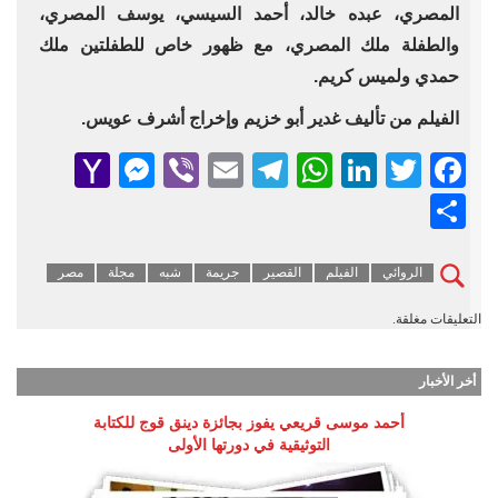
المصري، عبده خالد، أحمد السيسي، يوسف المصري،
والطفلة ملك المصري، مع ظهور خاص للطفلتين ملك
حمدي ولميس كريم.
الفيلم من تأليف غدير أبو خزيم وإخراج أشرف عويس.
senger
ahoo
Viber
Telegram
Email
WhatsApp
LinkedIn
Facebook
Twitter
Mail
Share
الروائي
الفيلم
القصير
جريمة
شبه
مجلة
مصر
التعليقات مغلقة.
أخر الأخبار
أحمد موسى قريعي يفوز بجائزة دينق قوج للكتابة
التوثيقية في دورتها الأولى