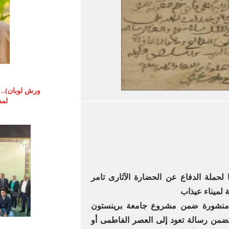
ورش لوبان).. م
لمس
لحملة الدفاع عن الحضارة الآثارى تامر
ة لميناء عيذاب
قة برقم (T-S NS 321.23 ) منشورة ضمن مشروع جامعة برينستون
ة تتضمن رسالة تعود إلى العصر الفاطمى أو