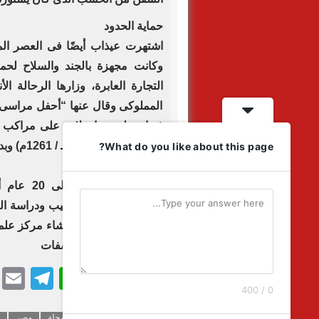
حماية الحدود
اشتهرت عيذاب أيضًا فى العصر الم
وكانت مجهزة بالجند والسلاح لحما
المملوكى وقال عنها “أحفل مراسى ا
فيها وتقلع منها علاوة على مراكب 
عيذاب بعد عام (660هـ / 1261م) وبدأ مينائى الطور والسويس يحلان محلها
What do you like about this page?
توصيات
الموقع بك
لاستكمال أعمال التنقيب ودراسة 
حلايب إلى شلاتين وإنشاء مركز علمى
والنشر العلمى للمكتشفات
ram
l
tsApp
LinkedIn
Facebook
Twitter
0 / 400
عؤذاب
كشف
مجلة
مصر