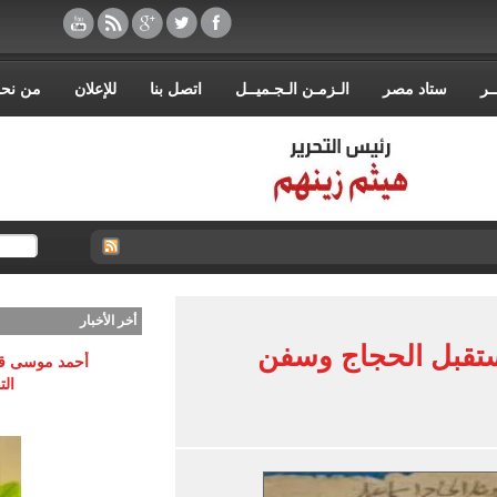
ـر
ستاد مصر
الـزمـن الـجـميــل
اتصل بنا
للإعلان
من نح
أخر الأخبار
ستقبل الحجاج وسفن
أحمد موسى قري
الت