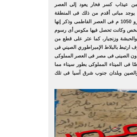
 من عيذاب كسر فخار يعود إلى العصر
من 969 إلى 1171م ولا يوجد مبانى أقدم من ذلك فى المنطقة
وزارها الرحّالة الفارسى ناصر خسرو 1050 م فى العصر الفاطمى وذكر إنها
ة لسلطان مصر ويسكنها 500 شخص وكانت تحصل فيها مكوس أى رسوم
 والحبشة وزنجبار، كما عثر على قطع من
ف ارتبط بالبلاط الإمبراطوري الصيني فى
ادون الصينى فى مصر فى العصر المملوكى
ا فى الميناء المملوكى بطور سيناء مما
 والصين وبلدان جنوب شرق آسيا فى تلك