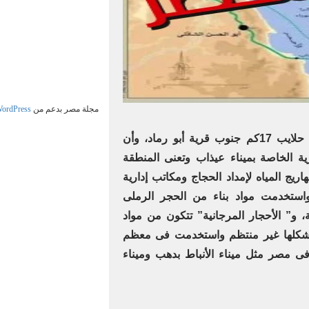
مجلة مصر بدعم من
ordPress
موقع الكشف الأثرى 23كم شمال حلايب 17كم جنوب قرية أبو رماد، وأن
ة الخاصة بميناء عيذاب وتعنى المنطقة
ريج المياه لإمداد الحجاج ومكاتب إدارية
استخدمت مواد بناء من الحجر الرملى
، و” الأحجار المرجانية” تتكون من مواد
 شكلها غير منتظم واستخدمت فى معظم
فى مصر مثل ميناء الأنباط بدهب وميناء