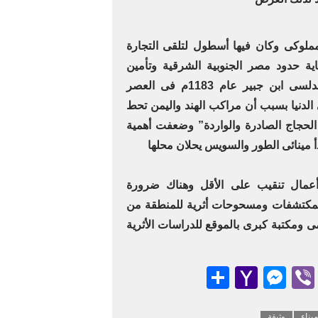
ملوكى وكان فيها أسطول لتلقى التجارة
ية حدود مصر الجنوبية الشرقية وتأمين
التجارة العابرة، وزارها الرحالة الأندلسى ابن جبير عام 1183م فى العصر
لدنيا بسبب أن مراكب الهند واليمن تحط
الحجاج الصادرة والواردة” وضعفت أهمية
ر ويحتاج إلى 20 عام أعمال تنقيب على الأقل وهناك ضرورة
المكتشفات ومسحوحات أثرية للمنطقة من
 ومكتبة كبرى بالموقع للدراسات الأثرية
Messenger
Share
Yahoo
Viber
Teleg
Emai
Wha
Mail
ميناء
وثيقة