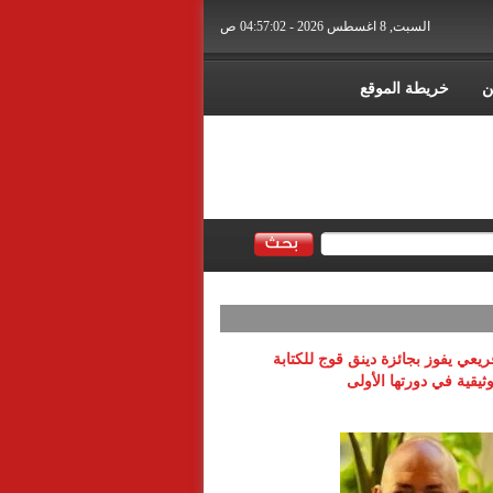
السبت, 8 اغسطس 2026 - 04:57:03 ص
ن
خريطة الموقع
عي يفوز بجائزة دينق قوج للكتابة
وثيقية في دورتها الأولى