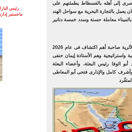
لمصرى إلى أهله بالفسطاط يطمئنهم على
رئيس البارا
 يعمل بالتجارة البحرية مع سواحل الهند
ماجستير إدارة
 بالميناء معاملة حسنة وسدد خمسة دنانير
كل الشكر والتقدير لأعضاء البعثة الأثرية صاحبة أهم اكتشاف فى عام 2026
ية واستراتيجية وهم الأستاذة إيمان حنفى
أبو الوفا رئيس البعثة، وأعضاء البعثة
 وأشرف كامل والإدارى فتحى أبو المعاطى
متفّرد