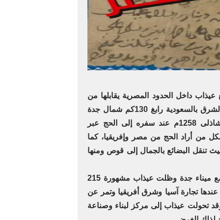
يذاب داخل الحدود المصرية يقابلها من
الغرب على النيل أبو سمبل، ومن الشرق بالسعودية رابغ 130كم شمال جدة
وقرب عيذاب توفى أبو الحسن الشاذلى 1258م عند سفره إلى الحج عبر
كل من أراد الحج من مصر وإفريقيا، كما
ث تنقل البضائع بالجمال إلى قوص ومنها
وكان لعيذاب أيضًا علاقات تجارية مع ميناء جدة وظلت عيذاب مشهورة 215
عندها تجارة آسيا وشرق أفريقيا وتمر عن
د تحولت عيذاب إلى مركز لبناء وصناعة
 لذلك الغرض