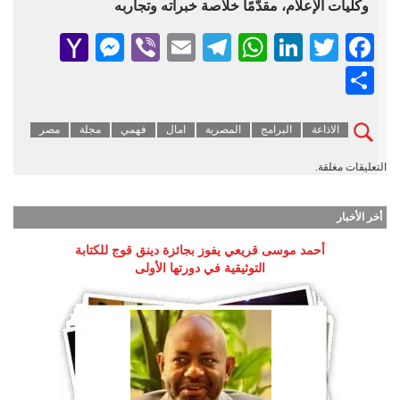
وكليات الإعلام، مقدّمًا خلاصة خبراته وتجاربه
senger
ahoo
Viber
Telegram
Email
WhatsApp
LinkedIn
Facebook
Twitter
Mail
Share
الاذاعة
البرامج
المصرية
امال
فهمي
مجلة
مصر
التعليقات مغلقة.
أخر الأخبار
أحمد موسى قريعي يفوز بجائزة دينق قوج للكتابة
التوثيقية في دورتها الأولى