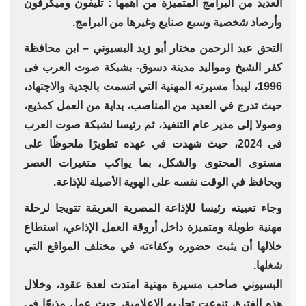
العديد من البرامج المتميزة من أهمها : تليفون وميكرفون
وأرصاد شخصية وسبع صنايع وغيرها من البرامج.
التحق عبد الرحمن مختار أبو زيد البسيوني – ابن محافظة
كفر الشيخ ومواليد مدينة دسوق- بشبكة صوت العرب فى
1996، ليبدأ مسيرته المهنية التي اتسمت بالجدية والاجتهاد،
حيث تدرج في العديد من المناصب، بداية من العمل كمذيع،
وصولا إلى مدير عام التنفيذ، ثم رئيسا لشبكة صوت العرب
فى 2024، حيث شهدت في عهده تطويرًا ملحوظًا على
مستوى المحتوى والشكل، بما يواكب متغيرات العصر
ويحافظ في الوقت نفسه على الهوية الأصيلة للإذاعة.
وجاء تعيينه رئيسا للإذاعة المصرية العريقة تتويجا لرحلة
مهنية طويلة ومتميزة داخل أروقة العمل الإذاعي، استطاع
خلالها أن يثبت حضوره وكفاءته في مختلف المواقع التي
شغلها.
البسيوني صاحب مسيرة مهنية امتدت لعدة عقود، وخلال
هذه الفترة، تنوعت تجاربه الإعلامية، حيث عمل مذيعًا في