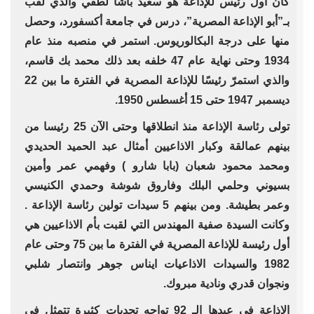
كان أول رئيس للإذاعة هو سعيد باشا لطفي والذي لُقّب
بـ”أبو الإذاعة المصرية”، درس في جامعة أكسفورد، وحصل
منها على درجة البكالوريوس. استمر في منصبه منذ عام
1934 وحتى نهاية عام 47 خلفه بعد ذلك محمد بك قاسم،
والذي استمرّ رئيسًا للإذاعة المصرية في الفترة ما بين 22
ديسمبر 1947 حتى 15 أغسطس 1950.
تولى رئاسة الإذاعة منذ انطلاقها وحتى الآن 25 رئيسا من
بينهم عمالقة وكبار الاذاعيين أمثال عبد الحميد الحديدي
ومحمد محمود شعبان (بابا شارو ) وفهمي عمر وأمين
بسيوني وحلمي البلك وفاروق شوشة وحمدي الكنيسي
وعمر بطيشة. ومن بينهم 5 سيدات تولين رئاسة الإذاعة .
وكانت السيدة صفية المهندس التي لقبت بأم الاذاعيين هي
أول رئيسة للإذاعة المصرية في الفترة ما بين 75 وحتى عام
1982 والسيدات الاذاعيات ايناس جوهر وانتصار شلبي
ونجوان قدري ونادية مبروك.
الإذاعة في عيدها الـ 92 تواجه تحديات كثيرة تتمثل في