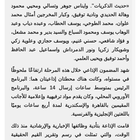
«حديث الذكريات”. وايناس جوهر وتسالي ومحيي محمود
وهالة الحديدي ونادية توفيق، وكبار المخرجين أمثال محمد
علوان، محمد الطوخي، يوسف الحطاب، وعبده دياب وعبد
الوهاب يوسف ومحمود السباع والسيد بدير و محمد مشعل،
و فؤاد شافعي، حسني غنيم، ويوسف حجازي وعلوية زكي
وشويكار زكريا ونور الدمرداش واسماعيل عبد الحافظ
وأحمد توفيق ويحيى العلمي.
شهد المضمون الإذاعي خلال هذه المرحلة ارتفاعًا ملحوظًا
في مستواه،‏‏ وكانت هناك محطتان إذاعيتان هما‏‏: البرنامج
الرئيس‏ بمتوسط ساعات إرسال ‏14‏ ساعة،‏ والبرنامج
الأوروبي المحلي، وكان يقدم مواد ترفيهية وإعلامية للأجانب
المقيمين بالقاهرة والإسكندرية لمدة أربع ساعات يوميًا
باللغتين الإنجليزية والفرنسية‏.
قامت الإذاعة بتأدية وظائفها الإخبارية والإرشادية منذ ذلك
الوقت، والتي تمثلت في رسم وتقرير القيم الحقيقية