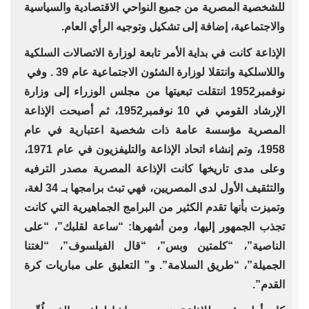
للشخصية المصرية من جميع النواحي‏‏ الاقتصادية والسياسية
والاجتماعية، إضافة إلى تشكيل وتوجيه الرأي العام.
الإذاعة كانت في بداية الأمر تابعة لوزارة الاتصالات السلكية
واللاسلكية وانتقلا لوزارة الشئون الاجتماعية عام 39 . وفي ‏‏
نوفمبر‏1952 انتقلت تبعيتها من مجلس الوزراء إلى وزارة
الإرشاد القومي في ‏10‏ نوفمبر‏1952‏، ثم أصبحت الإذاعة
المصرية مؤسسة عامة ذات شخصية اعتبارية في عام
1958، وتم إنشاء اتحاد الإذاعة والتليفزيون في عام 1971،
وعلى مدى تاريخها كانت الإذاعة المصرية مصدر الترفيه
والتثقيف الأول لدى المصريين، فهي تبث برامجها بـ 34 لغة،
وتميزت بأنها تقدم الكثير من البرامج الجماهيرية التي كانت
تجذب الجمهور إليها، ومن أشهرها: “ساعة لقلبك”، “على
الناصية”، “كلمتين وبس”، “قال الفيلسوف”، “لغتنا
الجميلة”، “طريق السلامة”. و” التعليق على مباريات كرة
القدم”.