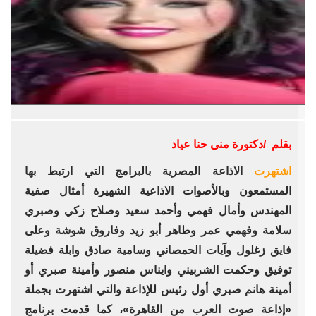
بقلم /دكتورة منى حنا عياد
اشتهرت
الاذاعة المصرية بالبرامج التي ارتبط بها
المستمعون وبالأصوات الاذاعية الشهيرة أمثال صفية
المهندس وأمال فهمي وأحمد سعيد وصلاح زكي وصبري
سلامة وفهمي عمر وطاهر أبو زيد وفاروق شوشة وعلى
فايق زغلول وآيات الحمصاني وسامية صادق وابلة فضيلة
توفيق وحكمت الشربيني وايناس منصور وأمينة صبري أو
أمينة هانم صبري أول رئيس للإذاعة والتي اشتهرت بجملة
«إذاعة صوت العرب من القاهرة»، كما قدمت برنامج