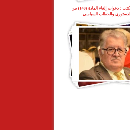
شيركو حبيب يكتب : دعوات إلغاء المادة (140) بين
لدستوري والخطاب السياسي