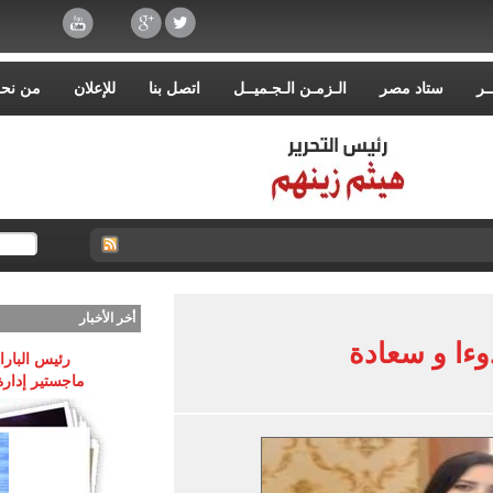
ـر
ستاد مصر
الـزمـن الـجـميــل
اتصل بنا
للإعلان
من نح
أخر الأخبار
وءا و سعادة
رئيس البارا
ماجستير إدارة