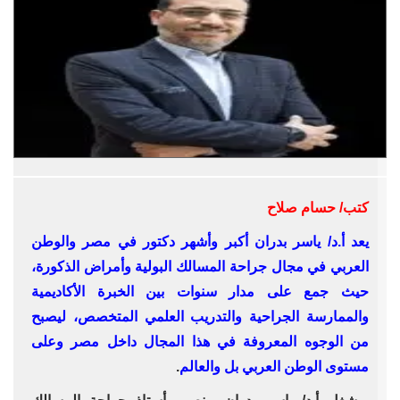
كتب/ حسام صلاح
يعد أ.د/ ياسر بدران أكبر وأشهر دكتور في مصر والوطن
العربي في مجال جراحة المسالك البولية وأمراض الذكورة،
حيث جمع على مدار سنوات بين الخبرة الأكاديمية
والممارسة الجراحية والتدريب العلمي المتخصص، ليصبح
من الوجوه المعروفة في هذا المجال داخل مصر وعلى
مستوى الوطن العربي بل والعالم
.