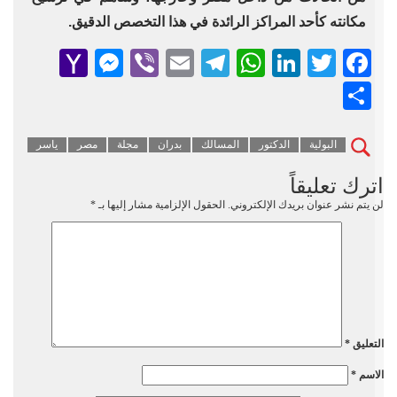
مكانته كأحد المراكز الرائدة في هذا التخصص الدقيق.
senger
ahoo
Viber
Telegram
Email
WhatsApp
LinkedIn
Facebook
Twitter
Mail
Share
البولية
الدكتور
المسالك
بدران
مجلة
مصر
ياسر
اترك تعليقاً
لن يتم نشر عنوان بريدك الإلكتروني.
الحقول الإلزامية مشار إليها بـ
*
التعليق
*
الاسم
*