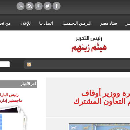
ـر
ستاد مصر
الـزمـن الـجـميــل
اتصل بنا
للإعلان
من نح
أخر الأخبار
رة ووزير أوقاف
رئيس البارا
 التعاون المشترك
ماجستير إدارة