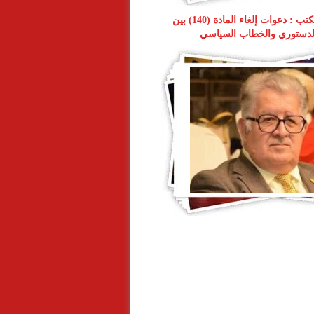
شيركو حبيب يكتب : دعوات إلغاء المادة (140) بين
لدستوري والخطاب السياسي