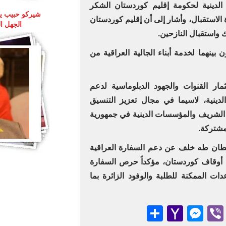
الدينية لحكومة إقليم كوردستان الشكر
 الاستقبال، وأشار إلى أن إقليم كوردستان
الجهل ا
 واستقبال النازحين.
 بينهما لخدمة أبناء الجالية العراقية من
مار القنوات والجهود الدبلوماسية لدعم
دينية، لاسيما في مجال تعزيز التنسيق
الشريف والمؤسسات الدينية في جمهورية
مشتركة.
حطان طه خلف عن دعم السفارة العراقية
ة أوقاف كوردستان، مؤكداً حرص السفارة
ت الممكنة للطلبة والوفود الزائرة بما
Messenger
Share
Yahoo
Viber
Teleg
Emai
Wha