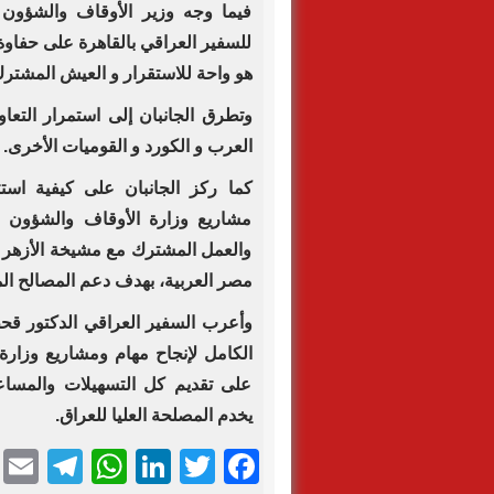
فيما وجه وزير الأوقاف والشؤون 
للسفير العراقي بالقاهرة على حفاوة
هو واحة للاستقرار و العيش المشترك
وتطرق الجانبان إلى استمرار التعاون
العرب و الكورد و القوميات الأخرى.
كما ركز الجانبان على كيفية استث
مشاريع وزارة الأوقاف والشؤون ال
والعمل المشترك مع مشيخة الأزهر 
مصر العربية، بهدف دعم المصالح ال
وأعرب السفير العراقي الدكتور ق
الكامل لإنجاح مهام ومشاريع وزار
على تقديم كل التسهيلات والمساعدا
يخدم المصلحة العليا للعراق.
ram
l
tsApp
LinkedIn
Facebook
Twitter