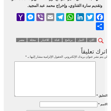
وتقديم سارة القناوي، وإخراج محمد عبد المجيد.
senger
ahoo
Viber
Telegram
Email
WhatsApp
LinkedIn
Facebook
Twitter
Mail
Share
الان
النيل
برنامج
قناة
للاخبار
مجلة
مصر
اترك تعليقاً
لن يتم نشر عنوان بريدك الإلكتروني.
الحقول الإلزامية مشار إليها بـ
*
التعليق
*
الاسم
*