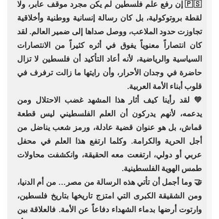
🇵🇸 إن رفع علم فلسطين لم يكن مجرد موقف عابر، ولا
لقطة بروتوكولية، بل كان رسالة إنسانية ووطنية وأخلاقية
تجاوزت حدود الملاعب، ووصل صداها إلى ضمير العالم. لقد
كان انتصاراً معنوياً يفوق في أثره كثيراً من الانتصارات
السياسية والرياضية، لأنه أعاد التأكيد أن فلسطين لا تزال
حاضرة في وجدان الأحرار، وأن رايتها ما زالت ترفرف في
قلوب أبناء الأمة العربية.
💚 لقد رأينا كيف أثار هذا المشهد غضب الاحتلال ومن
يدعمه، لأنهم يدركون أن العلم الفلسطيني ليس قطعة
قماش، بل هو عنوان قضية عادلة، ورمز شعب يناضل من
أجل الحرية والكرامة. وكلما ارتفع هذا العلم في محفل
عربي أو دولي، ارتفعت معه الحقيقة، وانكشفت محاولات
طمس الهوية الفلسطينية.
🤝 وما أجمل أن تأتي هذه الرسالة من مصر… من أم الدنيا،
ومن الشقيقة الكبرى التي امتزج تاريخها بتاريخ فلسطين،
وارتوت أرضها بدماء الشهداء دفاعاً عن الأمة. فالعلاقة بين