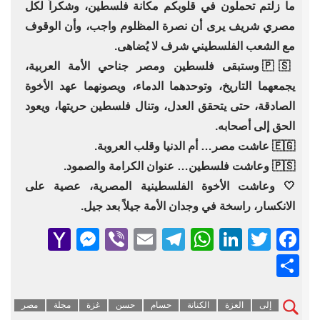
ما زلتم تحملون في قلوبكم مكانة فلسطين، وشكراً لكل
مصري شريف يرى أن نصرة المظلوم واجب، وأن الوقوف
مع الشعب الفلسطيني شرف لا يُضاهى.
🇵🇸 وستبقى فلسطين ومصر جناحي الأمة العربية،
يجمعهما التاريخ، وتوحدهما الدماء، ويصونهما عهد الأخوة
الصادقة، حتى يتحقق العدل، وتنال فلسطين حريتها، ويعود
الحق إلى أصحابه.
🇪🇬 عاشت مصر… أم الدنيا وقلب العروبة.
🇵🇸 وعاشت فلسطين… عنوان الكرامة والصمود.
🤍 وعاشت الأخوة الفلسطينية المصرية، عصية على
الانكسار، راسخة في وجدان الأمة جيلاً بعد جيل.
senger
ahoo
Viber
Telegram
Email
WhatsApp
LinkedIn
Facebook
Twitter
Mail
Share
إلى
العزة
الكنانة
حسام
حسن
غزة
مجلة
مصر