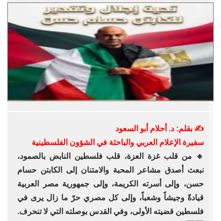
✍️ بقلم: د. أحلام أبو السعود
سفيرة الإعلام العربي والباحثة في الشؤون الفلسطينية
🔹 من قلب غزة العزة، قلب فلسطين النابض بالصمود،
نبعث أصدق مشاعر المحبة والامتنان إلى الكابتن حسام
حسن، وإلى أسرته الكريمة، وإلى جمهورية مصر العربية
قيادةً وجيشاً وشعباً، وإلى كل مصري حرّ ما زال يرى في
فلسطين قضيته الأولى، وفي القدس بوصلته التي لا تنحرف.