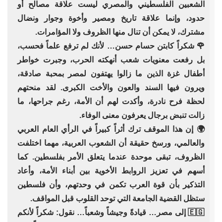
الشعبين الفلسطيني والمصري ليست علاقة مصالح أو
حدود، وإنما علاقة تاريخ ومصير وأخوة وجوار ونضال
مشترك، لا يمكن أن تنال منها الظروف ولا المؤامرات.
🌹 شكراً كابتن حسام حسن… لأنك لم ترفع علماً فحسب،
بل رفعت معنويات شعب أنهكته الحرب، وجبرت خواطر
أطفال غزة الذين ما زالوا يهتفون لمصر بمحبة صادقة،
ويرون فيها السند والعون والأخت الكبرى. لقد منحتهم
لحظة فرح نادرة، وأكدت لهم أن الأمة، رغم جراحها، ما
زالت تنبض برجال يعرفون معنى الوفاء.
🌍 إن هذا الموقف ترك أثراً كبيراً في الرأي العام العربي
والعالمي، ورسخ حقيقة أن الشعوب العربية، مهما اختلفت
الظروف، تبقى موحدة عندما يتعلق الأمر بفلسطين. كما
أسهم في تعزيز الروابط الأخوية بين أبناء الأمة، وأعاد
التذكير بأن قوة العرب تكمن في وحدتهم، وأن فلسطين
ستظل القضية الجامعة التي توحد القلوب قبل المواقف.
🇪🇬 إلى مصر… قيادةً وجيشاً وشعباً… نقول: شكراً لأنكم