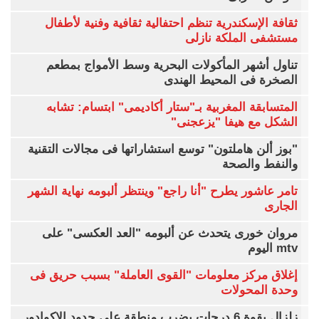
ثقافة الإسكندرية تنظم احتفالية ثقافية وفنية لأطفال
مستشفى الملكة نازلى
تناول أشهر المأكولات البحرية وسط الأمواج بمطعم
الصخرة فى المحيط الهندى
المتسابقة المغربية بـ"ستار أكاديمى" ابتسام: تشابه
الشكل مع هيفا "يزعجنى"
"بوز ألن هاملتون" توسع استشاراتها فى مجالات التقنية
والنفط والصحة
تامر عاشور يطرح "أنا راجع" وينتظر ألبومه نهاية الشهر
الجارى
مروان خورى يتحدث عن ألبومه "العد العكسى" على
mtv اليوم
إغلاق مركز معلومات "القوى العاملة" بسبب حريق فى
وحدة المحولات
زلزال بقوة 6 درجات يضرب منطقة على حدود الإكوادور