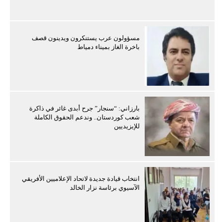
مسؤولون عرب يستنكرون ويدينون قصف
باخرة الغاز بميناء دمياط
بارزاني: “سنجار” جرح أبدى غائر في ذاكرة
شعب كوردستان.. وندعم الحقوق الكاملة
للإيزيديين
انتخاب قيادة جديدة لاتحاد الإعلاميين الأفريقي
الآسيوي برئاسة نزار الخالد