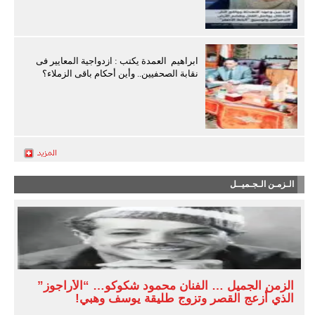
ابراهيم العمدة يكتب : ازدواجية المعايير فى
نقابة الصحفيين.. وأين أحكام باقى الزملاء؟
الـزمـن الـجـميــل
الزمن الجميل … الفنان محمود شكوكو… “الأراجوز”
الذي أزعج القصر وتزوج طليقة يوسف وهبي!