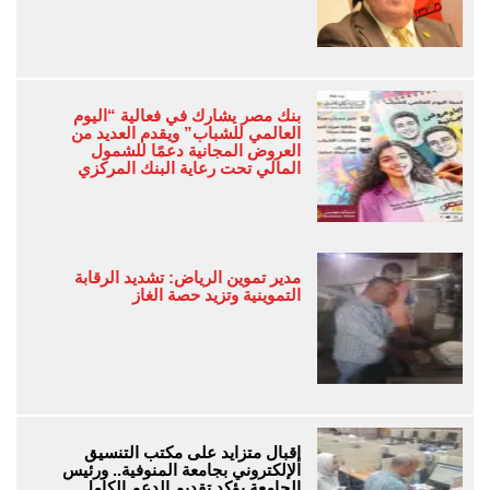
بنك مصر يشارك في فعالية “اليوم
العالمي للشباب” ويقدم العديد من
العروض المجانية دعمًا للشمول
المالي تحت رعاية البنك المركزي
مدير تموين الرياض: تشديد الرقابة
التموينية وتزيد حصة الغاز
إقبال متزايد على مكتب التنسيق
الإلكتروني بجامعة المنوفية.. ورئيس
الجامعة يؤكد تقديم الدعم الكامل