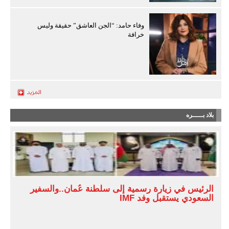
وفاء حامد: “الجن العاشق” حقيقة وليس
خرافة
بلاد بـــــره
الرئيس في زيارة رسمية إلى سلطنة عُمان..والسفير
السعودي يستقبل وفد IMF