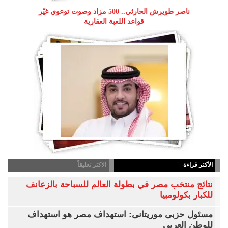
ناصر طويرش الحارثي.. 500 مزاد وصوت توعوي غيّر
قواعد اللعبة العقارية
الأكثر قراءة
الاكثر تعليقاً
نتائج منتخب مصر في بطولة العالم للسباحة بالزعانف
للكبار بكولومبيا
مسئول حزبى موريتانى: استهداف مصر هو استهداف
للوطن العربى