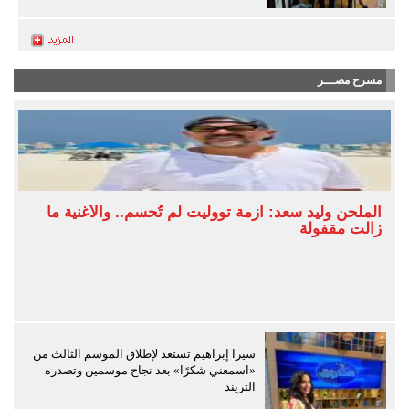
مسرح مصـــر
الملحن وليد سعد: أزمة تووليت لم تُحسم.. والأغنية ما
زالت مقفولة
سيرا إبراهيم تستعد لإطلاق الموسم الثالث من
«اسمعني شكرًا» بعد نجاح موسمين وتصدره
التريند