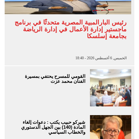
رئيس البارالمبية المصرية متحدثًا في برنامج
ماجستير إدارة الأعمال في إدارة الرياضة
بجامعة إسلسكا
الخميس, 6 أغسطس 2026 - 18:40
القومي للمسرح يحتفي بمسيرة
الفنان محمد عزت
شيركو حبيب يكتب : دعوات إلغاء
المادة (140) بين الجهل الدستوري
والخطاب السياسي