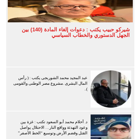
شيركو حبيب يكتب : دعوات إلغاء المادة (140) بين
الجهل الدستوري والخطاب السياسي
عبد المجيد محمد الشوربجى يكتب : ( رأس
المال البشرى .مشروع مصر الوطنى والقومى
)..
د. أحلام محمد أبو السعود تكتب : غزة بين
وعود التهدئة وواقع النار… الاحتلال يواصل
القتل وقضم الأرض وتوسيع “الخط الأصفر”