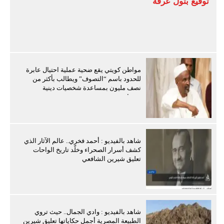
توقيع بتول عرفة
مواطن كويتي يقع ضحية عملية احتيال عابرة
للحدود باسم “التصوف” ويطالب بأكثر من
نصف مليون بمساعدة شخصيات دينية
سودانية
شاهد بالفيديو : أحمد فخري.. عالم الآثار الذي
كشف أسرار الصحراء وخلّد تاريخ الواحات
تعليق شيرين الشافعي
شاهد بالفيديو : وادي الجمال.. حيث تروي
الطبيعة المصرية أجمل حكاياتها تعليق شيرين