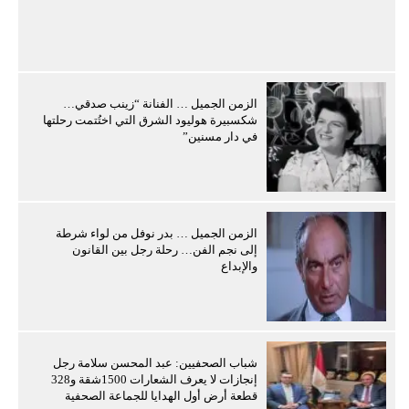
الزمن الجميل … الفنانة “زينب صدقي…
شكسبيرة هوليود الشرق التي اختُتمت رحلتها
في دار مسنين”
الزمن الجميل … بدر نوفل من لواء شرطة
إلى نجم الفن… رحلة رجل بين القانون
والإبداع
شباب الصحفيين: عبد المحسن سلامة رجل
إنجازات لا يعرف الشعارات 1500شقة و328
قطعة أرض أول الهدايا للجماعة الصحفية