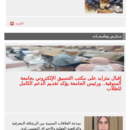
مـدارس وجامـعــات
إقبال متزايد على مكتب التنسيق الإلكتروني بجامعة
المنوفية.. ورئيس الجامعة يؤكد تقديم الدعم الكامل
للطلاب
نمذجة العلاقات السببية بين الرشاقة المعرفية
والدافعية العقلية والاحتراق النفسي لدى