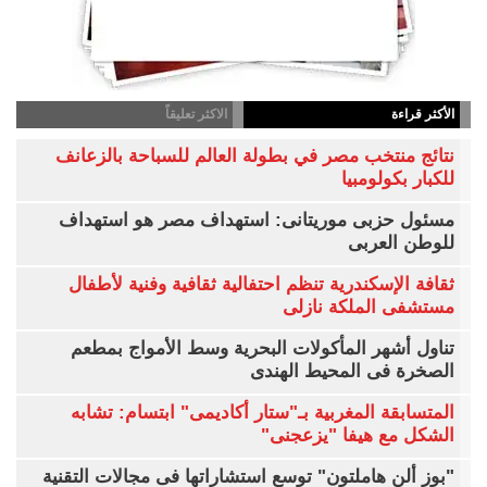
الأكثر قراءة
الاكثر تعليقاً
نتائج منتخب مصر في بطولة العالم للسباحة بالزعانف
للكبار بكولومبيا
مسئول حزبى موريتانى: استهداف مصر هو استهداف
للوطن العربى
ثقافة الإسكندرية تنظم احتفالية ثقافية وفنية لأطفال
مستشفى الملكة نازلى
تناول أشهر المأكولات البحرية وسط الأمواج بمطعم
الصخرة فى المحيط الهندى
المتسابقة المغربية بـ"ستار أكاديمى" ابتسام: تشابه
الشكل مع هيفا "يزعجنى"
"بوز ألن هاملتون" توسع استشاراتها فى مجالات التقنية