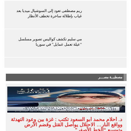
ريم مصطفى تعود إلى السوشيال ميديا بعد
غياب بإطلالة ساحرة تخطف الأنظار
مي سليم تكشف كواليس تصوير مسلسل
“عيلة تعمل عمايل” في سوريا
مصطبــة مصـــر
د. أحلام محمد أبو السعود تكتب : غزة بين وعود التهدئة
وواقع النار… الاحتلال يواصل القتل وقضم الأرض
وتوسيع “الخط الأصفر”