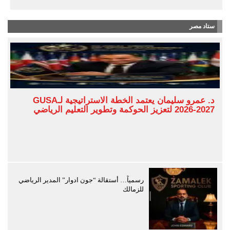
ستاد مصر
د. عمرو سليمان يعتمد الخطة الاستراتيجية لـGUSA
2026-2027 لتعزيز الحوكمة وتطوير التعليم الرياضي
رسمياً… أستقالة “جون ادوار” المدير الرياضي
للزمالك