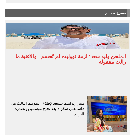
مسرح مصـــر
الملحن وليد سعد: أزمة تووليت لم تُحسم.. والأغنية ما
زالت مقفولة
سيرا إبراهيم تستعد لإطلاق الموسم الثالث من
«اسمعني شكرًا» بعد نجاح موسمين وتصدره
التريند