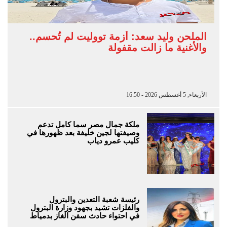
الملحن وليد سعد: أزمة تووليت لم تُحسم..
والأغنية ما زالت مقفولة
الأربعاء, 5 أغسطس 2026 - 16:50
ملكة جمال مصر سما كامل تدعم
وصيفتها لجين خليفة بعد ظهورها في
كليب عمرو دياب
رئيسة شعبة التعدين والبترول
والفلزات تشيد بجهود وزارة البترول
في احتواء حادث سفن الغاز بدمياط