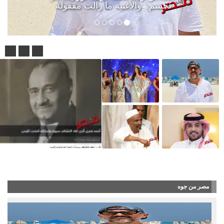
تُحسم.. والأغنية ما زالت مقفولة
شاهد بالفيديو : أحمد فخري.. عالم الآثار الذي كش
مصر من جوه