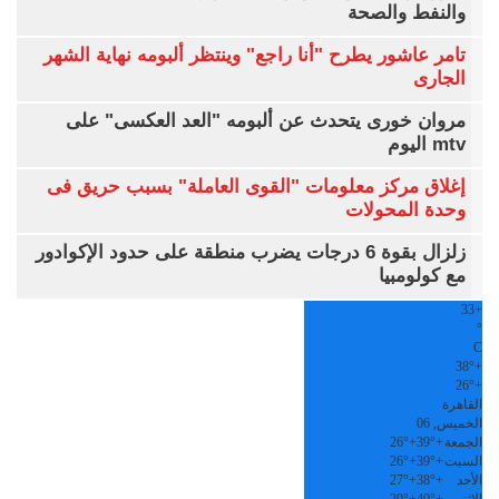
والنفط والصحة
تامر عاشور يطرح "أنا راجع" وينتظر ألبومه نهاية الشهر
الجارى
مروان خورى يتحدث عن ألبومه "العد العكسى" على
mtv اليوم
إغلاق مركز معلومات "القوى العاملة" بسبب حريق فى
وحدة المحولات
زلزال بقوة 6 درجات يضرب منطقة على حدود الإكوادور
مع كولومبيا
33
+
°
C
38°
+
26°
+
القاهرة
الخميس, 06
الجمعة
+
39°
+
26°
السبت
+
39°
+
26°
الأحد
+
38°
+
27°