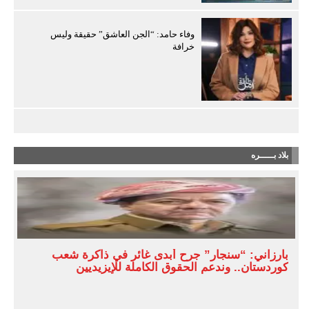
وفاء حامد: “الجن العاشق” حقيقة وليس
خرافة
بلاد بـــــره
بارزاني: “سنجار” جرح أبدى غائر في ذاكرة شعب
كوردستان.. وندعم الحقوق الكاملة للإيزيديين