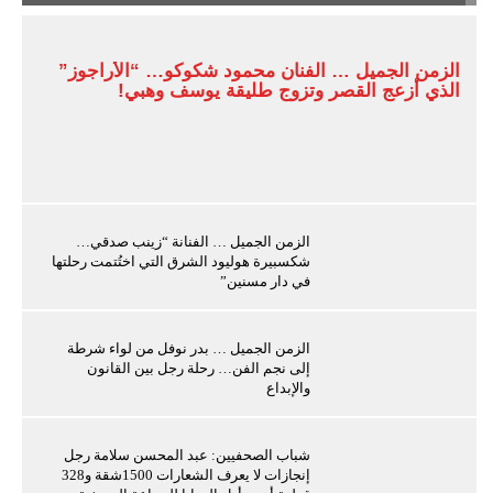
الزمن الجميل … الفنان محمود شكوكو… “الأراجوز”
الذي أزعج القصر وتزوج طليقة يوسف وهبي!
الزمن الجميل … الفنانة “زينب صدقي…
شكسبيرة هوليود الشرق التي اختُتمت رحلتها
في دار مسنين”
الزمن الجميل … بدر نوفل من لواء شرطة
إلى نجم الفن… رحلة رجل بين القانون
والإبداع
شباب الصحفيين: عبد المحسن سلامة رجل
إنجازات لا يعرف الشعارات 1500شقة و328