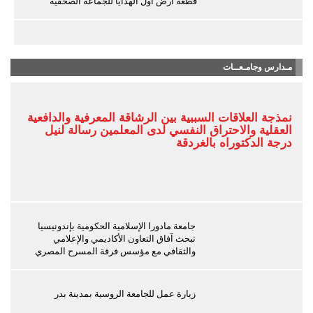
قطعة أرض أول الهدايا للجماعة الصحفية
مـدارس وجامـعــات
نمذجة العلاقات السببية بين الرشاقة المعرفية والدافعية
العقلية والاحتراق النفسي لدى المعلمين رسالة لنيل
درجة الدكتوراه بالغردقة
جامعة مادورا الإسلامية الحكومية بإندونيسيا
تبحث آفاق التعاون الأكاديمي والإعلامي
والثقافي مع مؤسس فرقة المسرح المصري
زيارة عمل للجامعة الروسية بمدينة بدر