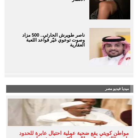
ناصر طويرش الحارثي.. 500 مزاد
وصوت توعوي غيّر قواعد اللعبة
العقارية
ميديا فيديو مصر
مواطن كويتي يقع ضحية عملية احتيال عابرة للحدود