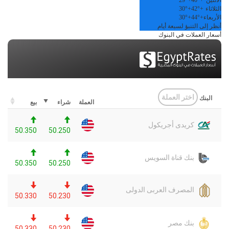
الاثنين
+
40°
+
29°
الثلاثاء
+
42°
+
30°
الأربعاء
+
44°
+
30°
أنظر إلى التنبؤ لسبعة أيام
أسعار العملات في البنوك