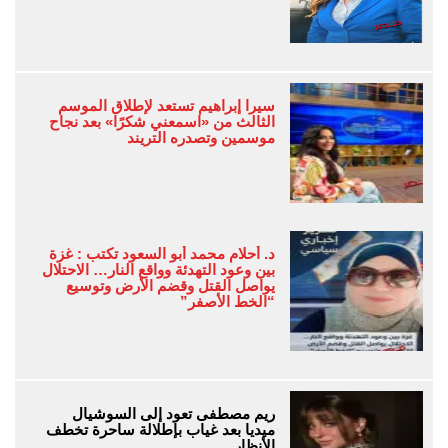
سيرا إبراهيم تستعد لإطلاق الموسم
الثالث من «اسمعني شكرًا» بعد نجاح
موسمين وتصدره التريند
د. أحلام محمد أبو السعود تكتب : غزة
بين وعود التهدئة وواقع النار… الاحتلال
يواصل القتل وقضم الأرض وتوسيع
“الخط الأصفر”
ريم مصطفى تعود إلى السوشيال
ميديا بعد غياب بإطلالة ساحرة تخطف
الأنظار