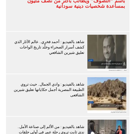
باسم “التصوف” ويطالب بأكثر من نصف مليون
بمساعدة شخصيات دينية سودانية
شاهد بالفيديو : أحمد فخري.. عالم الآثار الذي
كشف أسرار الصحراء وخلّد تاريخ الواحات
تعليق شيرين الشافعي
شاهد بالفيديو : وادي الجمال.. حيث تروي
الطبيعة المصرية أجمل حكاياتها تعليق شيرين
الشافعى
شاهد بالفيديو : من الألم إلى صناعة الأمل..
ندى ثابت تروي رحلة عمر في أولى حلقات