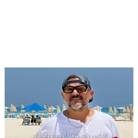
الملحن وليد سعد: أزمة تووليت لم