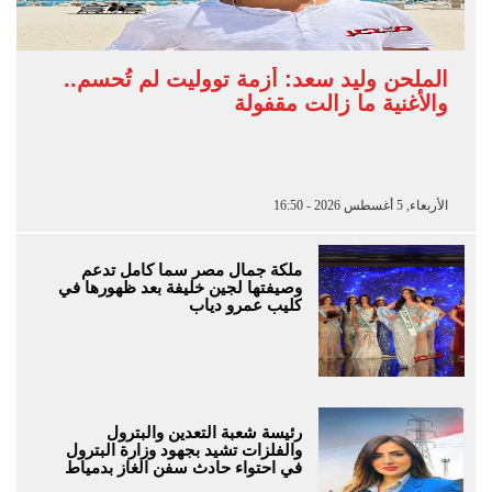
الملحن وليد سعد: أزمة تووليت لم تُحسم..
والأغنية ما زالت مقفولة
الأربعاء, 5 أغسطس 2026 - 16:50
ملكة جمال مصر سما كامل تدعم
وصيفتها لجين خليفة بعد ظهورها في
كليب عمرو دياب
رئيسة شعبة التعدين والبترول
والفلزات تشيد بجهود وزارة البترول
في احتواء حادث سفن الغاز بدمياط