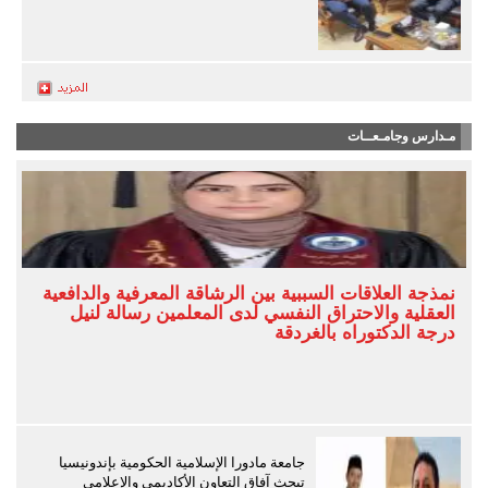
مـدارس وجامـعــات
نمذجة العلاقات السببية بين الرشاقة المعرفية والدافعية
العقلية والاحتراق النفسي لدى المعلمين رسالة لنيل
درجة الدكتوراه بالغردقة
جامعة مادورا الإسلامية الحكومية بإندونيسيا
تبحث آفاق التعاون الأكاديمي والإعلامي