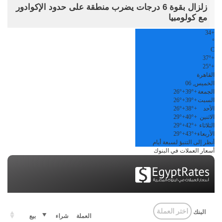
زلزال بقوة 6 درجات يضرب منطقة على حدود الإكوادور
مع كولومبيا
34
+
°
C
37°
+
25°
+
القاهرة
الخميس, 06
الجمعة
+
39°
+
26°
السبت
+
39°
+
26°
الأحد
+
38°
+
26°
الاثنين
+
40°
+
29°
الثلاثاء
+
42°
+
29°
الأربعاء
+
43°
+
29°
أنظر إلى التنبؤ لسبعة أيام
أسعار العملات في البنوك