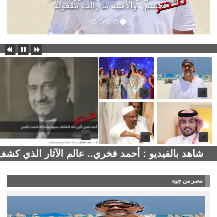
تُحسم.. والأغنية ما زالت مقفولة
شاهد بالفيديو : أحمد فخري.. عالم الآثار الذي كش
مصر من جوه