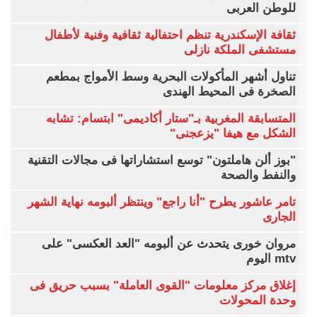
للوطن العربى
ثقافة الإسكندرية تنظم احتفالية ثقافية وفنية لأطفال
مستشفى الملكة نازلى
تناول أشهر المأكولات البحرية وسط الأمواج بمطعم
الصخرة فى المحيط الهندى
المتسابقة المغربية بـ"ستار أكاديمى" ابتسام: تشابه
الشكل مع هيفا "يزعجنى"
"بوز ألن هاملتون" توسع استشاراتها فى مجالات التقنية
والنفط والصحة
تامر عاشور يطرح "أنا راجع" وينتظر ألبومه نهاية الشهر
الجارى
مروان خورى يتحدث عن ألبومه "العد العكسى" على
mtv اليوم
إغلاق مركز معلومات "القوى العاملة" بسبب حريق فى
وحدة المحولات