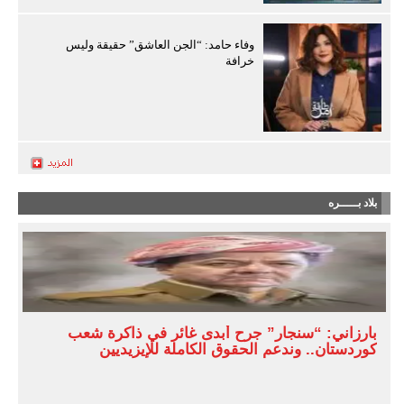
وفاء حامد: “الجن العاشق” حقيقة وليس
خرافة
بلاد بـــــره
بارزاني: “سنجار” جرح أبدى غائر في ذاكرة شعب
كوردستان.. وندعم الحقوق الكاملة للإيزيديين