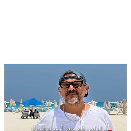
الملحن وليد سعد: أزمة تووليت لم