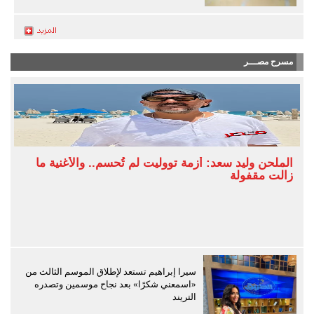
مسرح مصـــر
الملحن وليد سعد: أزمة تووليت لم تُحسم.. والأغنية ما
زالت مقفولة
سيرا إبراهيم تستعد لإطلاق الموسم الثالث من
«اسمعني شكرًا» بعد نجاح موسمين وتصدره
التريند