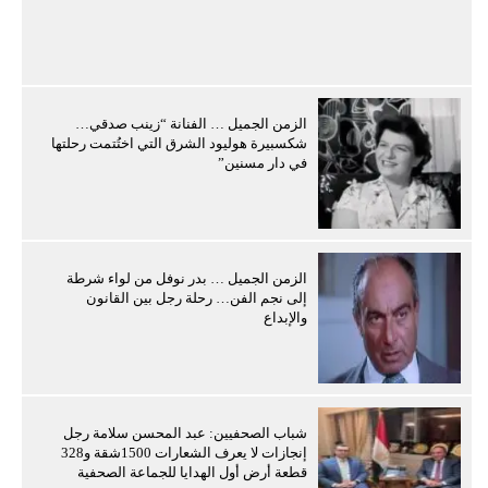
الزمن الجميل … الفنانة “زينب صدقي…
شكسبيرة هوليود الشرق التي اختُتمت رحلتها
في دار مسنين”
الزمن الجميل … بدر نوفل من لواء شرطة
إلى نجم الفن… رحلة رجل بين القانون
والإبداع
شباب الصحفيين: عبد المحسن سلامة رجل
إنجازات لا يعرف الشعارات 1500شقة و328
قطعة أرض أول الهدايا للجماعة الصحفية