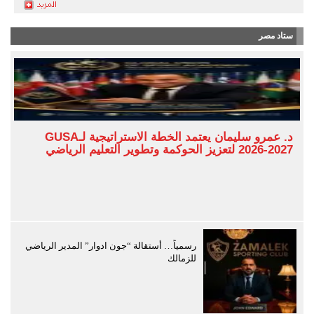
ستاد مصر
د. عمرو سليمان يعتمد الخطة الاستراتيجية لـGUSA
2026-2027 لتعزيز الحوكمة وتطوير التعليم الرياضي
رسمياً… أستقالة “جون ادوار” المدير الرياضي
للزمالك