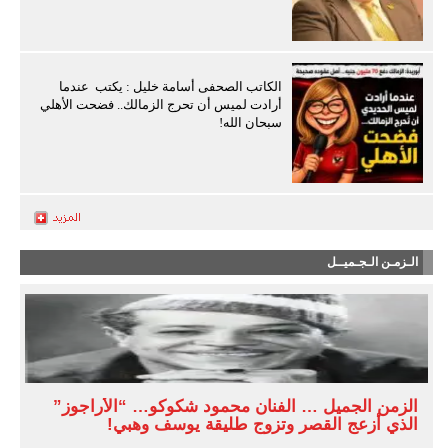
الكاتب الصحفى أسامة خليل : يكتب عندما
أرادت لميس أن تحرج الزمالك.. فضحت الأهلي
سبحان الله!
الـزمـن الـجـميــل
الزمن الجميل … الفنان محمود شكوكو… “الأراجوز”
الذي أزعج القصر وتزوج طليقة يوسف وهبي!