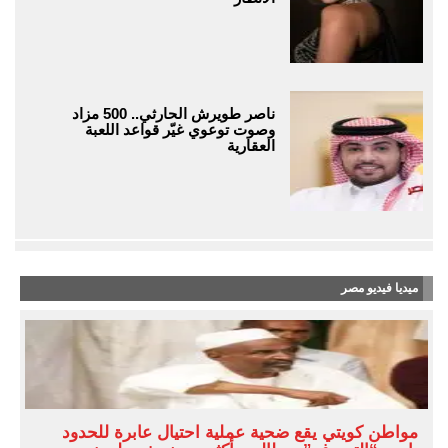
ناصر طويرش الحارثي.. 500 مزاد
وصوت توعوي غيّر قواعد اللعبة
العقارية
ميديا فيديو مصر
مواطن كويتي يقع ضحية عملية احتيال عابرة للحدود