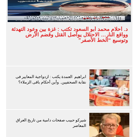
د. أحلام محمد أبو السعود تكتب : غزة بين وعود التهدئة
وواقع النار… الاحتلال يواصل القتل وقضم الأرض
وتوسيع “الخط الأصفر”
ابراهيم العمدة يكتب : ازدواجية المعايير فى
نقابة الصحفيين.. وأين أحكام باقى الزملاء؟
شيركو حبيب صفحات دامية من تاريخ العراق
المعاصر