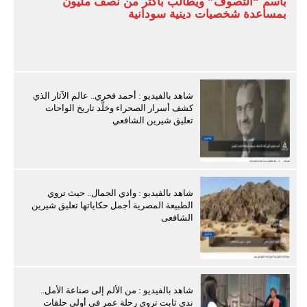
باسم “التصوف” ويطالب بأكثر من نصف مليون
بمساعدة شخصيات دينية سودانية
شاهد بالفيديو : أحمد فخري.. عالم الآثار الذي
كشف أسرار الصحراء وخلّد تاريخ الواحات
تعليق شيرين الشافعي
شاهد بالفيديو : وادي الجمال.. حيث تروي
الطبيعة المصرية أجمل حكاياتها تعليق شيرين
الشافعى
شاهد بالفيديو : من الألم إلى صناعة الأمل..
ندى ثابت تروي رحلة عمر في أولى حلقات