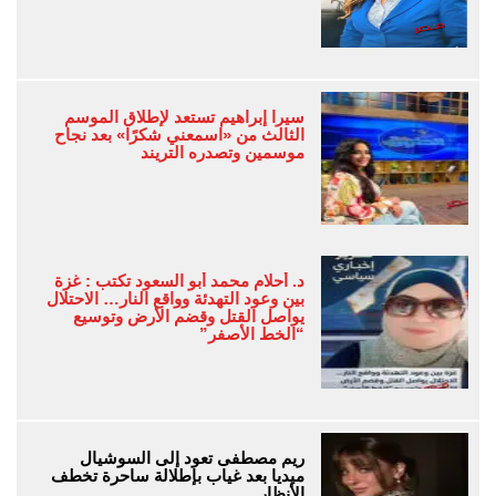
سيرا إبراهيم تستعد لإطلاق الموسم
الثالث من «اسمعني شكرًا» بعد نجاح
موسمين وتصدره التريند
د. أحلام محمد أبو السعود تكتب : غزة
بين وعود التهدئة وواقع النار… الاحتلال
يواصل القتل وقضم الأرض وتوسيع
“الخط الأصفر”
ريم مصطفى تعود إلى السوشيال
ميديا بعد غياب بإطلالة ساحرة تخطف
الأنظار