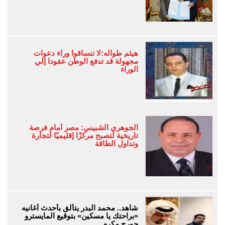
هيثم طواله:لا تنساقوا وراء دعوات
مجهولة قد تدفع الوطن عقودا إلي
الوراء
الجوهري الشبيني: مصر أمام فرصة
تاريخية لتصبح مركزًا إقليميًا لتجارة
وتداول الطاقة
شاهد.. محمد البدر يتألق بأحدث أغانيه
«براحتك يا مسكين» بتوقيع المايسترو
جورج مكرم