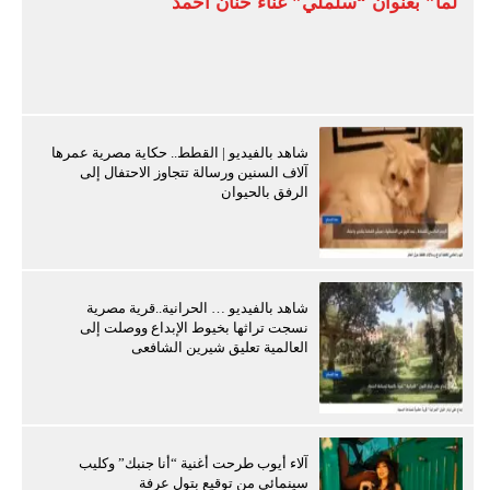
لما” بعنوان “سلملي” غناء حنان أحمد
شاهد بالفيديو | القطط.. حكاية مصرية عمرها
آلاف السنين ورسالة تتجاوز الاحتفال إلى
الرفق بالحيوان
شاهد بالفيديو … الحرانية..قرية مصرية
نسجت تراثها بخيوط الإبداع ووصلت إلى
العالمية تعليق شيرين الشافعى
آلاء أيوب طرحت أغنية “أنا جنبك” وكليب
سينمائي من توقيع بتول عرفة