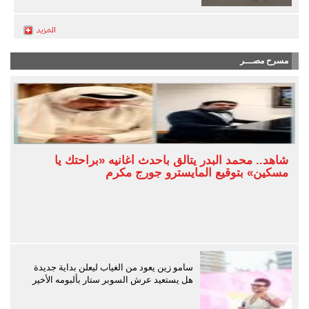
مسرح مصـــر
شاهد.. محمد البدر يتألق بأحدث أغانيه «براحتك يا
مسكين» بتوقيع المايسترو جورج مكرم
سامو زين يعود من الغياب ليعلن بداية جديدة
هل يستعيد عرش السوبر ستار بألبومه الأخير