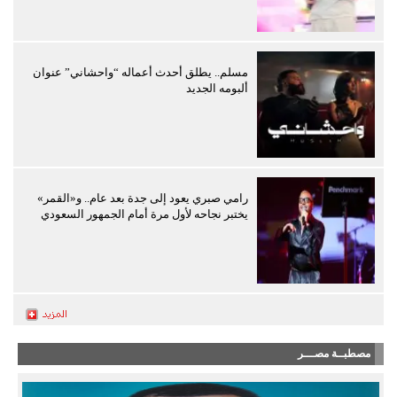
مسلم.. يطلق أحدث أعماله “واحشاني” عنوان
ألبومه الجديد
رامي صبري يعود إلى جدة بعد عام.. و«القمر»
يختبر نجاحه لأول مرة أمام الجمهور السعودي
مصطبــة مصـــر