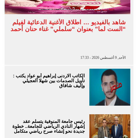
شاهد بالفيديو … اطلاق الأغنية الدعائية لفيلم
“الست لما” بعنوان “سلملي” غناء حنان أحمد
الأحد, 9 أغسطس 2026 - 17:33
الكاتب الاردنى إبراهيم أبو عواد يكتب :
تأويل الصدمات بين شهلا العجيلي
وإليف شافاق
رئيس جامعة المنوفية يتسلم عقد
إشهار النادي الرياضي للجامعة.. خطوة
جديدة نحو إنشاء صرح رياضي متكامل