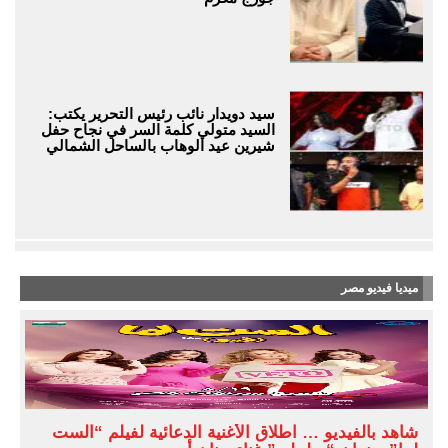
سيد دويدار نائب رئيس التحرير يكتب:
السيد متولي كلمة السر في نجاح حفل
شيرين عيد الوهاب بالساحل الشمالي
ميديا فيديو مصر
شاهد بالفيديو … اطلاق الأغنية الدعائية لفيلم “الست