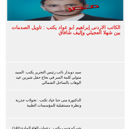
الكاتب الاردنى إبراهيم أبو عواد يكتب : تأويل الصدمات
بين شهلا العجيلي وإليف شافاق
سيد دويدار نائب رئيس التحرير يكتب: السيد
متولي كلمة السر في نجاح حفل شيرين عيد
الوهاب بالساحل الشمالي
الدكتورة منى حنا عياد تكتب : تحولات جذرية
ونظرة مستقبلية للمؤسسات الطبية
شيركو حبيب يكتب : دعوات إلغاء المادة (140)