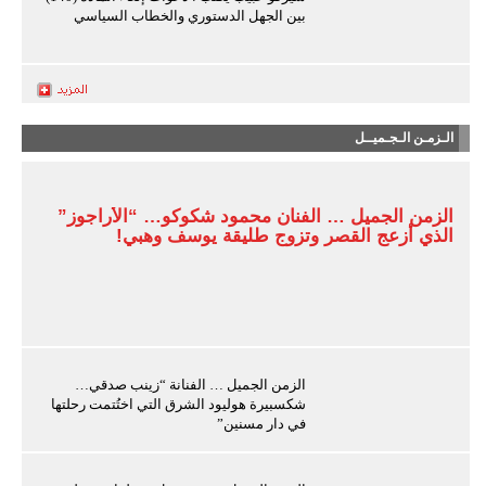
بين الجهل الدستوري والخطاب السياسي
الـزمـن الـجـميــل
الزمن الجميل … الفنان محمود شكوكو… “الأراجوز”
الذي أزعج القصر وتزوج طليقة يوسف وهبي!
الزمن الجميل … الفنانة “زينب صدقي…
شكسبيرة هوليود الشرق التي اختُتمت رحلتها
في دار مسنين”