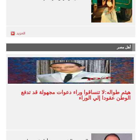
أهل مصر
هيثم طواله:لا تنساقوا وراء دعوات مجهولة قد تدفع
الوطن عقودا إلي الوراء