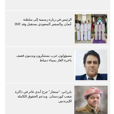
الرئيس في زيارة رسمية إلى سلطنة
عُمان..والسفير السعودي يستقبل وفد IMF
مسؤولون عرب يستنكرون ويدينون قصف
باخرة الغاز بميناء دمياط
بارزاني: “سنجار” جرح أبدى غائر في ذاكرة
شعب كوردستان.. وندعم الحقوق الكاملة
للإيزيديين