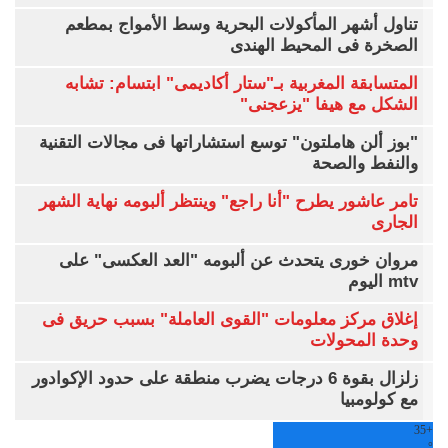
تناول أشهر المأكولات البحرية وسط الأمواج بمطعم
الصخرة فى المحيط الهندى
المتسابقة المغربية بـ"ستار أكاديمى" ابتسام: تشابه
الشكل مع هيفا "يزعجنى"
"بوز ألن هاملتون" توسع استشاراتها فى مجالات التقنية
والنفط والصحة
تامر عاشور يطرح "أنا راجع" وينتظر ألبومه نهاية الشهر
الجارى
مروان خورى يتحدث عن ألبومه "العد العكسى" على
mtv اليوم
إغلاق مركز معلومات "القوى العاملة" بسبب حريق فى
وحدة المحولات
زلزال بقوة 6 درجات يضرب منطقة على حدود الإكوادور
مع كولومبيا
35
+
°