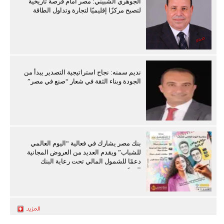
الجوهري الشبيني: مصر أمام فرصة تاريخية
لتصبح مركزًا إقليميًا لتجارة وتداول الطاقة
نديم سمنه: نجاح استراتيجية التصدير يبدأ من
الجودة وبناء الثقة في شعار “صنع في مصر”
بنك مصر يشارك في فعالية “اليوم العالمي
للشباب” ويقدم العديد من العروض المجانية
دعمًا للشمول المالي تحت رعاية البنك
المركزي