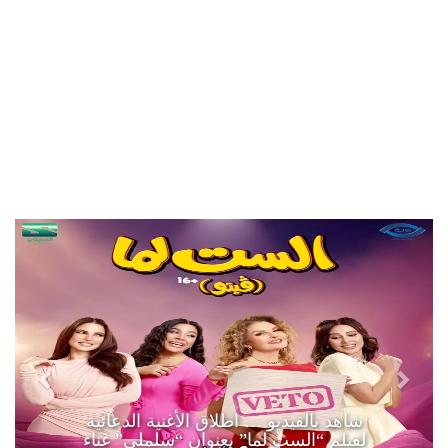
شاهد بالفيديو … اطلاق الأغنية الدعائية
لفيلم “الست لما” بعنوان “سلملي” غناء