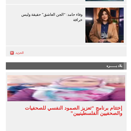
وفاء حامد: “الجن العاشق” حقيقة وليس
خرافة
بلاد بـــــره
إختتام برنامج “تعزيز الصمود النفسي للصحفيات
والصحفيين الفلسطينيين”