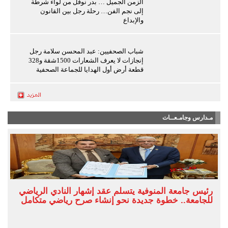
الزمن الجميل … بدر نوفل من لواء شرطة
إلى نجم الفن… رحلة رجل بين القانون
والإبداع
شباب الصحفيين: عبد المحسن سلامة رجل
إنجازات لا يعرف الشعارات 1500شقة و328
قطعة أرض أول الهدايا للجماعة الصحفية
مـدارس وجامـعــات
رئيس جامعة المنوفية يتسلم عقد إشهار النادي الرياضي
للجامعة.. خطوة جديدة نحو إنشاء صرح رياضي متكامل