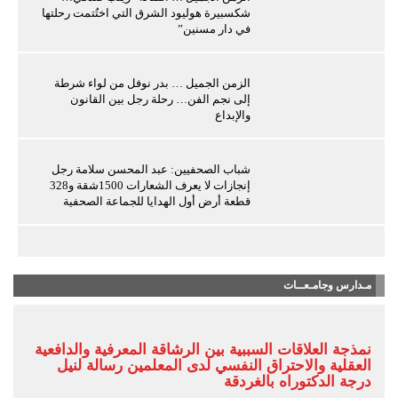
شكسبيرة هوليود الشرق التي اختُتمت رحلتها
في دار مسنين”
الزمن الجميل … بدر نوفل من لواء شرطة
إلى نجم الفن… رحلة رجل بين القانون
والإبداع
شباب الصحفيين: عبد المحسن سلامة رجل
إنجازات لا يعرف الشعارات 1500شقة و328
قطعة أرض أول الهدايا للجماعة الصحفية
مـدارس وجامـعــات
نمذجة العلاقات السببية بين الرشاقة المعرفية والدافعية
العقلية والاحتراق النفسي لدى المعلمين رسالة لنيل
درجة الدكتوراه بالغردقة