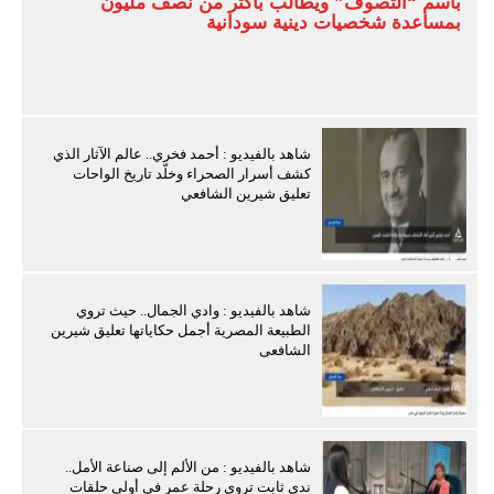
باسم “التصوف” ويطالب بأكثر من نصف مليون
بمساعدة شخصيات دينية سودانية
شاهد بالفيديو : أحمد فخري.. عالم الآثار الذي
كشف أسرار الصحراء وخلّد تاريخ الواحات
تعليق شيرين الشافعي
شاهد بالفيديو : وادي الجمال.. حيث تروي
الطبيعة المصرية أجمل حكاياتها تعليق شيرين
الشافعى
شاهد بالفيديو : من الألم إلى صناعة الأمل..
ندى ثابت تروي رحلة عمر في أولى حلقات