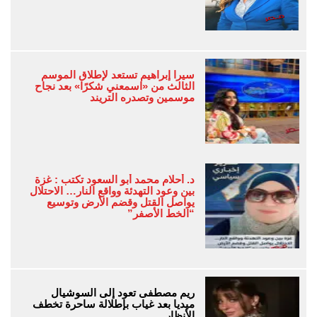
سيرا إبراهيم تستعد لإطلاق الموسم
الثالث من «اسمعني شكرًا» بعد نجاح
موسمين وتصدره التريند
د. أحلام محمد أبو السعود تكتب : غزة
بين وعود التهدئة وواقع النار… الاحتلال
يواصل القتل وقضم الأرض وتوسيع
“الخط الأصفر”
ريم مصطفى تعود إلى السوشيال
ميديا بعد غياب بإطلالة ساحرة تخطف
الأنظار