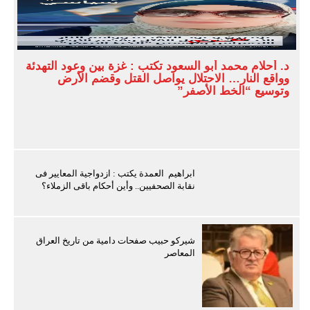
د. أحلام محمد أبو السعود تكتب : غزة بين وعود التهدئة
وواقع النار… الاحتلال يواصل القتل وقضم الأرض
وتوسيع “الخط الأصفر”
ابراهيم العمدة يكتب : ازدواجية المعايير فى
نقابة الصحفيين.. وأين أحكام باقى الزملاء؟
شيركو حبيب صفحات دامية من تاريخ العراق
المعاصر