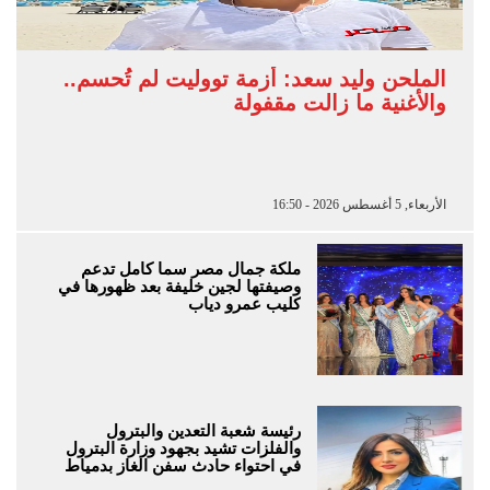
الملحن وليد سعد: أزمة تووليت لم تُحسم..
والأغنية ما زالت مقفولة
الأربعاء, 5 أغسطس 2026 - 16:50
ملكة جمال مصر سما كامل تدعم
وصيفتها لجين خليفة بعد ظهورها في
كليب عمرو دياب
رئيسة شعبة التعدين والبترول
والفلزات تشيد بجهود وزارة البترول
في احتواء حادث سفن الغاز بدمياط