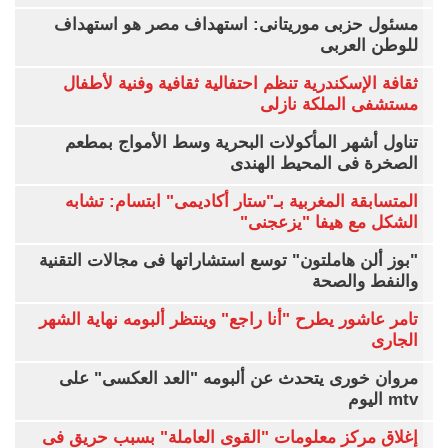
مسئول حزبى موريتانى: استهداف مصر هو استهداف
للوطن العربى
ثقافة الإسكندرية تنظم احتفالية ثقافية وفنية لأطفال
مستشفى الملكة نازلى
تناول أشهر المأكولات البحرية وسط الأمواج بمطعم
الصخرة فى المحيط الهندى
المتسابقة المغربية بـ"ستار أكاديمى" ابتسام: تشابه
الشكل مع هيفا "يزعجنى"
"بوز ألن هاملتون" توسع استشاراتها فى مجالات التقنية
والنفط والصحة
تامر عاشور يطرح "أنا راجع" وينتظر ألبومه نهاية الشهر
الجارى
مروان خورى يتحدث عن ألبومه "العد العكسى" على
mtv اليوم
إغلاق مركز معلومات "القوى العاملة" بسبب حريق فى