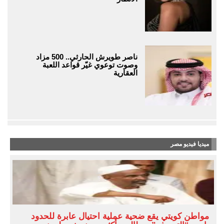
ناصر طويرش الحارثي.. 500 مزاد
وصوت توعوي غيّر قواعد اللعبة
العقارية
ميديا فيديو مصر
مواطن كويتي يقع ضحية عملية احتيال عابرة للحدود