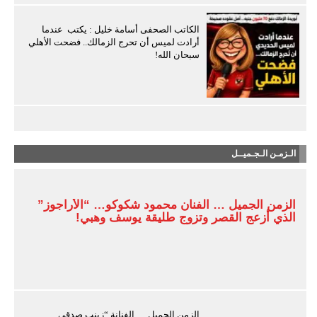
الكاتب الصحفى أسامة خليل : يكتب عندما
أرادت لميس أن تحرج الزمالك.. فضحت الأهلي
سبحان الله!
الـزمـن الـجـميــل
الزمن الجميل … الفنان محمود شكوكو… “الأراجوز”
الذي أزعج القصر وتزوج طليقة يوسف وهبي!
الزمن الجميل … الفنانة “زينب صدقي…