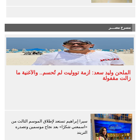
مسرح مصـــر
الملحن وليد سعد: أزمة تووليت لم تُحسم.. والأغنية ما
زالت مقفولة
سيرا إبراهيم تستعد لإطلاق الموسم الثالث من
«اسمعني شكرًا» بعد نجاح موسمين وتصدره
التريند