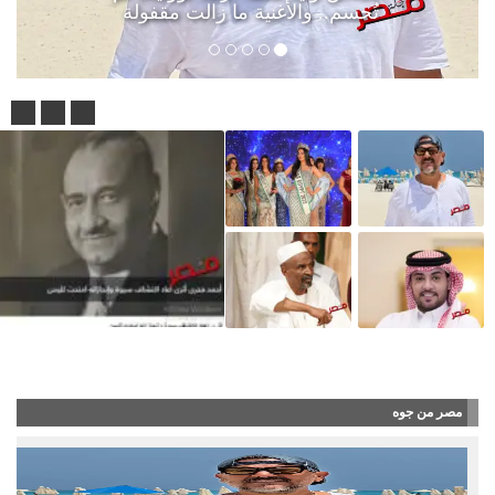
تُحسم.. والأغنية ما زالت مقفولة
شاهد بالفيديو : أحمد فخري.. عالم الآثار الذي كش
مصر من جوه