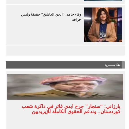
وفاء حامد: “الجن العاشق” حقيقة وليس
خرافة
بلاد بـــــره
بارزاني: “سنجار” جرح أبدى غائر في ذاكرة شعب
كوردستان.. وندعم الحقوق الكاملة للإيزيديين