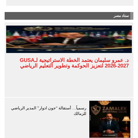
ستاد مصر
د. عمرو سليمان يعتمد الخطة الاستراتيجية لـGUSA
2026-2027 لتعزيز الحوكمة وتطوير التعليم الرياضي
رسمياً… أستقالة “جون ادوار” المدير الرياضي
للزمالك