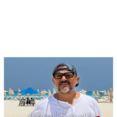
الملحن وليد سعد: أزمة تووليت لم