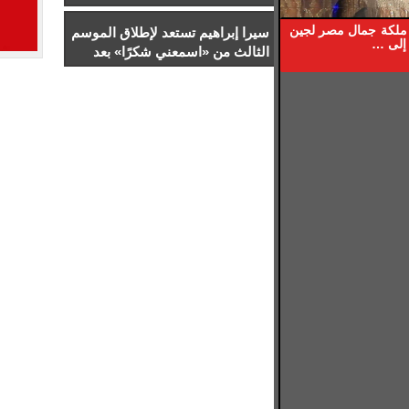
في احتواء حادث سفن الغاز بدمياط
ة ملكة جمال مصر لجين
سيرا إبراهيم تستعد لإطلاق الموسم
 إلى …
الثالث من «اسمعني شكرًا» بعد
نجاح موسمين وتصدره التريند