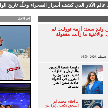
 عالم الآثار الذي كشف أسرار الصحراء وخلّد تاريخ ال
أخر الاخبار
 وليد سعد: أزمة تووليت لم
. والأغنية ما زالت مقفولة
رئيسة شعبة التعدين
والبترول والفلزات
تشيد بجهود وزارة
البترول في احتواء
حادث سفن الغاز
بدمياط
د. أحلام محمد أبو
السعود تكتب : غزة بين