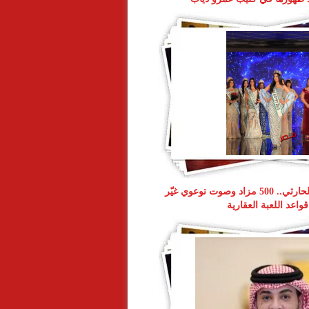
ناصر طويرش الحارثي.. 500 مزاد وصوت توعوي غيّر
قواعد اللعبة العقارية