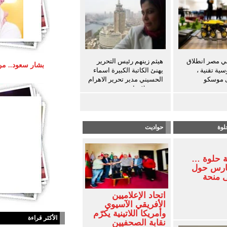
في مصر انطلاق
هيثم زينهم رئيس التحرير
بشار سعود.. من
ية تقنية ،
يهنئ الكاتبة الكبيرة اسماء
ى موسكو
الحسيني مدير تحرير الاهرام
بعيد ميلادها
لوة
حواديت
ة حلوة …
فارس حول
ى منحة
اتحاد الإعلاميين
الأفريقي الآسيوي
وأمريكا اللاتينية يكرّم
الأكثر قراءة
نقابة الصحفيين