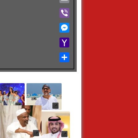
Viber
Messenger
Yahoo
Mail
Share