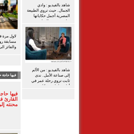
شاهد بالفيديو : وادي
الجمال.. حيث تروي الطبيعة
المصرية أجمل حكاياتها
تعليق شيرين الشافعى
لاول مرة 
مسابقة روس
والفائز ال
شاهد بالفيديو : من الألم
إلى صناعة الأمل.. ندى
فيها حاجة ح
ثابت تروي رحلة عمر في
أولى حلقات بودكاست
«ناجحات»
فيها حاج
القارئ 
محنته إل