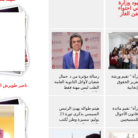
ود وزارة
ي احتواء
 الغاز
رأة ” تقيم ورشة
رسالة مؤثرة من د. جمال
عزيز الحقوق
شعبان لأوائل الثانوية العامة:
نجابية
الطب ليس مهنة فقط
والثانوية ليست نهاية
المطاف
رأة” تقيم مائدة
هيثم طواله يهنئ الرئيس
انون الأحوال
السيسي بذكرى ثورة 23
لمسيحيين
يوليو: مسيرة وطن تُكتب
بالإرادة والإنجاز