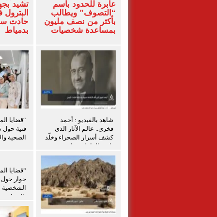
عابرة للحدود باسم
تشيد بجه
“التصوف” ويطالب
البترول ف
بأكثر من نصف مليون
حادث سفن
بمساعدة شخصيات
بدمياط
دينية سودانية
شاهد بالفيديو : أحمد
“قضايا الم
فخري.. عالم الآثار الذي
فنية حول ت
كشف أسرار الصحراء وخلّد
الصحية والإ
تاريخ الواحات تعليق شيرين
الشافعي
“قضايا الم
حوار حول ق
الشخصية ل
بالمنيا