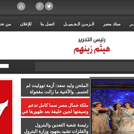
ـر
ستاد مصر
الـزمـن الـجـميــل
اتصل بنا
للإعلان
من نح
الملحن وليد سعد: أزمة تووليت لم
تُحسم.. والأغنية ما زالت مقفولة
ملكة جمال مصر سما كامل تدعم
وصيفتها لجين خليفة بعد ظهورها في
كليب عمرو دياب
رئيسة شعبة التعدين والبترول
والفلزات تشيد بجهود وزارة البترول