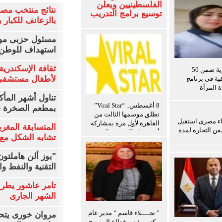
الفلسطينيين ويعلن
نتائج منتخب مصر
توسيع برامج التدريب
بالزعانف للكبار ب
للإعلاميين
الفلسطينيين
مسئول حزبى مور
استهداف للوطن 
ثقافة الإسكندرية 
باحثة مصرية ضمن 50
لأطفال مستشفى 
قية في برنامج
ة المرأة
تناول أشهر المأك
8 أغسطس.. “Viral Star”
بمطعم الصخرة ف
تطلق موسمها الثالث من
اء مصرى استقبل
القاهرة لأول مرة بمشاركة
المتسابقة المغرب
ن التجارة لمدة
أبرز صناع المحتوى العرب
تشابه الشكل مع 
"بوز ألن هاملتو
التقنية والنفط و
تامر عاشور يطرح 
الشهر الجارى
” نجــــلاء قاسم ” مدير عام
مروان خورى يتح
مكتب رئيس قطاع المسرح