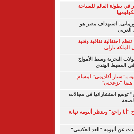
 في بطولة العالم للسباحة
كولومبيا
يتانى: استهداف مصر هو
العربى
تنظم احتفالية ثقافية وفنية
الملكة نازلى
ولات البحرية وسط الأمواج
ى المحيط الهندى
ية بـ"ستار أكاديمى" ابتسام:
هيفا "يزعجنى"
ن" توسع استشاراتها فى مجالات
الصحة
"أنا راجع" وينتظر ألبومه نهاية
دث عن ألبومه "العد العكسى"