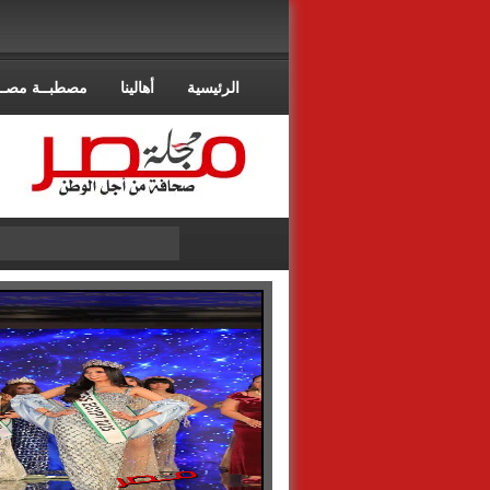
الرئيسية
أهالينا
مصطبــة مصــ