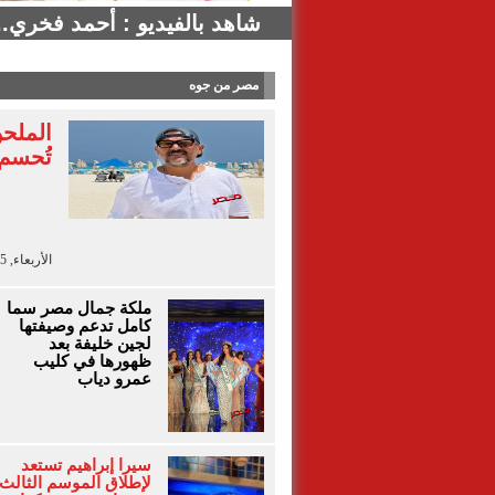
شاهد بالفيديو : أحمد فخري..
مصر من جوه
الملحن
تُحسم.
الأربعاء, 5 أغسطس 2026 - 16:50
ملكة جمال مصر سما
كامل تدعم وصيفتها
لجين خليفة بعد
ظهورها في كليب
عمرو دياب
سيرا إبراهيم تستعد
لإطلاق الموسم الثالث