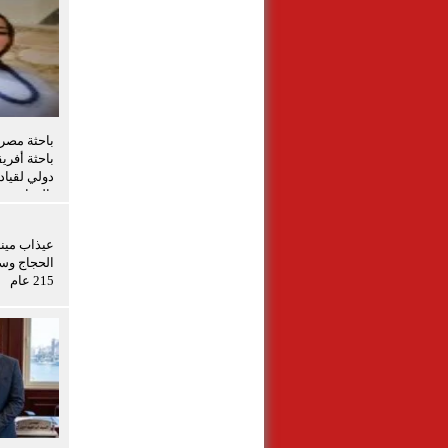
باحثة أفري
دولي لقياد
بالزراعة
عيذاب مين
الحجاج وسف
215 عام