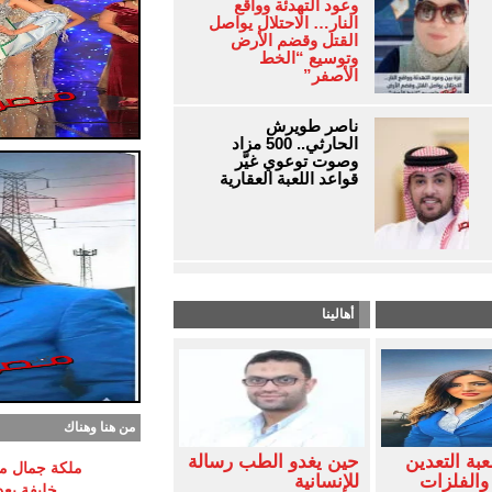
وعود التهدئة وواقع
النار… الاحتلال يواصل
القتل وقضم الأرض
وتوسيع “الخط
الأصفر”
ناصر طويرش
الحارثي.. 500 مزاد
وصوت توعوي غيّر
قواعد اللعبة العقارية
أهالينا
من هنا وهناك
بة التعدين
حين يغدو الطب رسالة
ملكة جمال مص
والفلزات
للإنسانية
خليفة بع