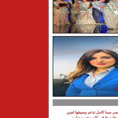
ر سما كامل تدعم وصيفتها لجين
د ظهورها في كليب عمرو دياب