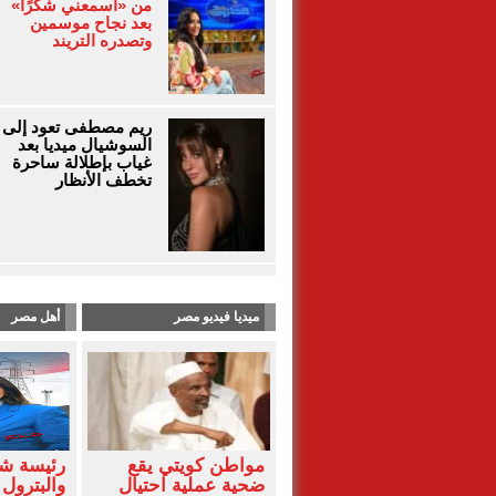
من «اسمعني شكرًا»
بعد نجاح موسمين
وتصدره التريند
ريم مصطفى تعود إلى
السوشيال ميديا بعد
غياب بإطلالة ساحرة
تخطف الأنظار
ميديا فيديو مصر
أهل مصر
مواطن كويتي يقع
رئيسة شع
ضحية عملية احتيال
والبترول 