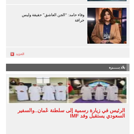
وفاء حامد: “الجن العاشق” حقيقة وليس
خرافة
بلاد بـــــره
الرئيس في زيارة رسمية إلى سلطنة عُمان..والسفير
السعودي يستقبل وفد IMF