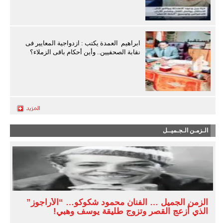
ابراهيم العمدة يكتب : ازدواجية المعايير فى
نقابة الصحفيين.. وأين أحكام باقى الزملاء؟
الـزمـن الـجـميــل
الزمن الجميل … الفنان محمود شكوكو… “الأراجوز”
الذي أزعج القصر وتزوج طليقة يوسف وهبي!