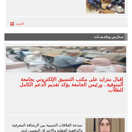
مـدارس وجامـعــات
إقبال متزايد على مكتب التنسيق الإلكتروني بجامعة
المنوفية.. ورئيس الجامعة يؤكد تقديم الدعم الكامل
للطلاب
نمذجة العلاقات السببية بين الرشاقة المعرفية
والدافعية العقلية والاحتراق النفسي لدى