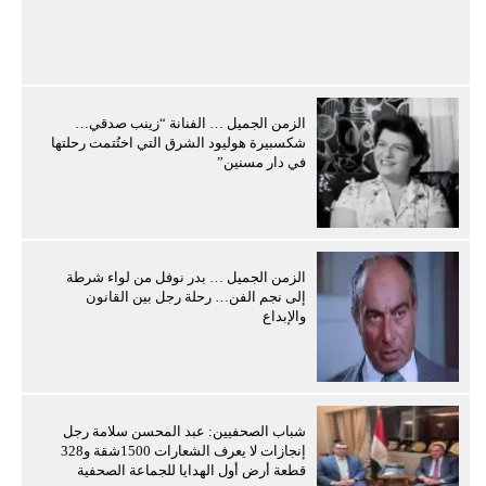
الزمن الجميل … الفنانة “زينب صدقي…
شكسبيرة هوليود الشرق التي اختُتمت رحلتها
في دار مسنين”
الزمن الجميل … بدر نوفل من لواء شرطة
إلى نجم الفن… رحلة رجل بين القانون
والإبداع
شباب الصحفيين: عبد المحسن سلامة رجل
إنجازات لا يعرف الشعارات 1500شقة و328
قطعة أرض أول الهدايا للجماعة الصحفية