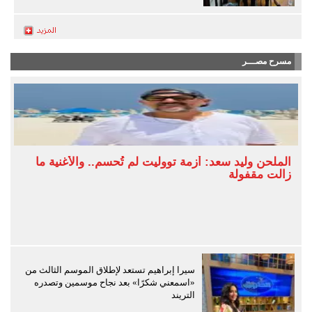
مسرح مصـــر
الملحن وليد سعد: أزمة تووليت لم تُحسم.. والأغنية ما
زالت مقفولة
سيرا إبراهيم تستعد لإطلاق الموسم الثالث من
«اسمعني شكرًا» بعد نجاح موسمين وتصدره
التريند