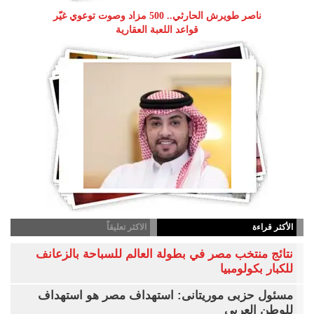
ناصر طويرش الحارثي.. 500 مزاد وصوت توعوي غيّر
قواعد اللعبة العقارية
الأكثر قراءة
الاكثر تعليقاً
نتائج منتخب مصر في بطولة العالم للسباحة بالزعانف
للكبار بكولومبيا
مسئول حزبى موريتانى: استهداف مصر هو استهداف
للوطن العربى