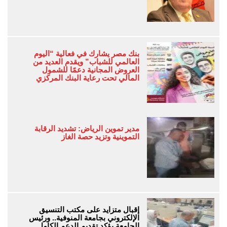
بنك مصر يشارك في فعالية “اليوم
العالمي للشباب” ويقدم العديد من
العروض المجانية دعمًا للشمول
المالي تحت رعاية البنك المركزي
مدير تموين الرياض: تشديد الرقابة
التموينية وتزيد حصة الغاز
إقبال متزايد على مكتب التنسيق
الإلكتروني بجامعة المنوفية.. ورئيس
الجامعة يؤكد تقديم الدعم الكامل