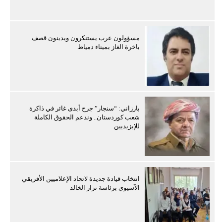
مسؤولون عرب يستنكرون ويدينون قصف
باخرة الغاز بميناء دمياط
بارزاني: “سنجار” جرح أبدى غائر في ذاكرة
شعب كوردستان.. وندعم الحقوق الكاملة
للإيزيديين
انتخاب قيادة جديدة لاتحاد الإعلاميين الأفريقي
الآسيوي برئاسة نزار الخالد