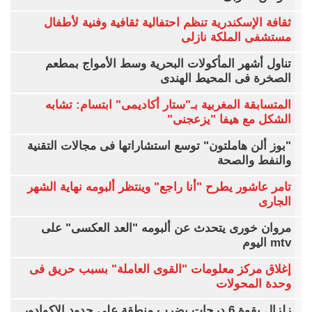
ثقافة الإسكندرية تنظم احتفالية ثقافية وفنية لأطفال
مستشفى الملكة نازلى
تناول أشهر المأكولات البحرية وسط الأمواج بمطعم
الصخرة فى المحيط الهندى
المتسابقة المغربية بـ"ستار أكاديمى" ابتسام: تشابه
الشكل مع هيفا "يزعجنى"
"بوز ألن هاملتون" توسع استشاراتها فى مجالات التقنية
والنفط والصحة
تامر عاشور يطرح "أنا راجع" وينتظر ألبومه نهاية الشهر
الجارى
مروان خورى يتحدث عن ألبومه "العد العكسى" على
mtv اليوم
إغلاق مركز معلومات "القوى العاملة" بسبب حريق فى
وحدة المحولات
زلزال بقوة 6 درجات يضرب منطقة على حدود الإكوادور