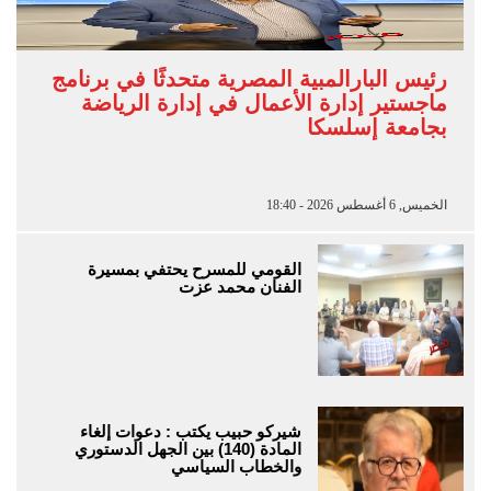
رئيس البارالمبية المصرية متحدثًا في برنامج
ماجستير إدارة الأعمال في إدارة الرياضة
بجامعة إسلسكا
الخميس, 6 أغسطس 2026 - 18:40
القومي للمسرح يحتفي بمسيرة
الفنان محمد عزت
شيركو حبيب يكتب : دعوات إلغاء
المادة (140) بين الجهل الدستوري
والخطاب السياسي