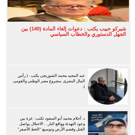
شيركو حبيب يكتب : دعوات إلغاء المادة (140) بين
الجهل الدستوري والخطاب السياسي
عبد المجيد محمد الشوربجى يكتب : ( رأس
المال البشرى .مشروع مصر الوطنى والقومى
)..
د. أحلام محمد أبو السعود تكتب : غزة بين
وعود التهدئة وواقع النار… الاحتلال يواصل
القتل وقضم الأرض وتوسيع “الخط الأصفر”