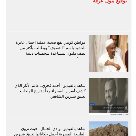
توقيع بتول عرفة
مواطن كويتي يقع ضحية عملية احتيال عابرة
للحدود باسم “التصوف” ويطالب بأكثر من
نصف مليون بمساعدة شخصيات دينية
سودانية
شاهد بالفيديو : أحمد فخري.. عالم الآثار الذي
كشف أسرار الصحراء وخلّد تاريخ الواحات
تعليق شيرين الشافعي
شاهد بالفيديو : وادي الجمال.. حيث تروي
الطبيعة المصرية أجمل حكاياتها تعليق شيرين