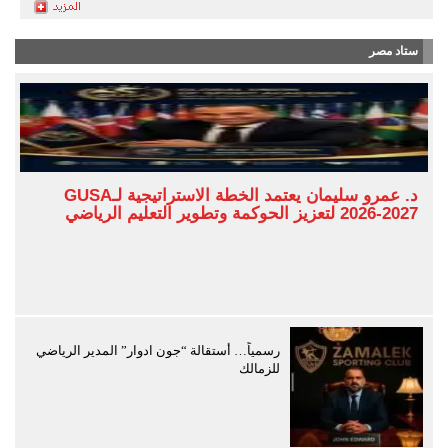
ستاد مصر
د. عمرو سليمان يعتمد الخطة الاستراتيجية لـGUSA
2026-2027 لتعزيز الحوكمة وتطوير التعليم الرياضي
رسمياً… أستقالة “جون ادوار” المدير الرياضي
للزمالك