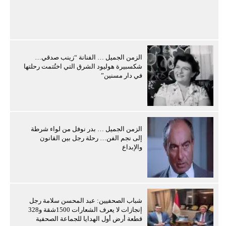
الزمن الجميل … الفنانة “زينب صدقي…
شكسبيرة هوليود الشرق التي اختُتمت رحلتها
في دار مسنين”
الزمن الجميل … بدر نوفل من لواء شرطة
إلى نجم الفن… رحلة رجل بين القانون
والإبداع
شباب الصحفيين: عبد المحسن سلامة رجل
إنجازات لا يعرف الشعارات 1500شقة و328
قطعة أرض أول الهدايا للجماعة الصحفية