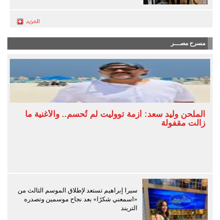
مسرح مصـــر
الملحن وليد سعد: أزمة تووليت لم تُحسم.. والأغنية ما
زالت مقفولة
سيرا إبراهيم تستعد لإطلاق الموسم الثالث من
«اسمعني شكرًا» بعد نجاح موسمين وتصدره
التريند