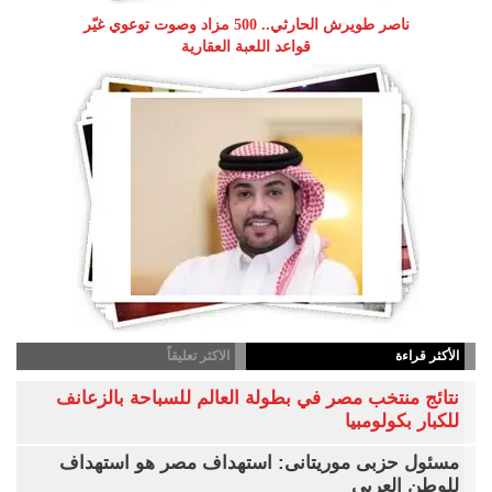
ناصر طويرش الحارثي.. 500 مزاد وصوت توعوي غيّر
قواعد اللعبة العقارية
الأكثر قراءة
الاكثر تعليقاً
نتائج منتخب مصر في بطولة العالم للسباحة بالزعانف
للكبار بكولومبيا
مسئول حزبى موريتانى: استهداف مصر هو استهداف
للوطن العربى