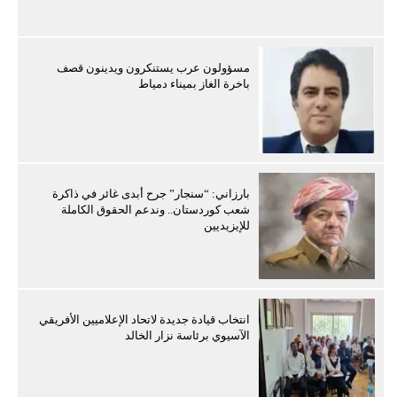
مسؤولون عرب يستنكرون ويدينون قصف
باخرة الغاز بميناء دمياط
بارزاني: “سنجار” جرح أبدى غائر في ذاكرة
شعب كوردستان.. وندعم الحقوق الكاملة
للإيزيديين
انتخاب قيادة جديدة لاتحاد الإعلاميين الأفريقي
الآسيوي برئاسة نزار الخالد