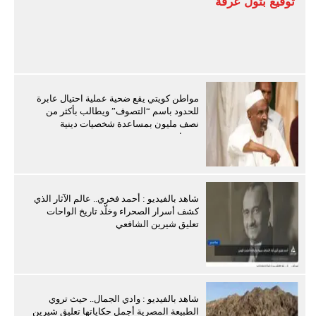
توقيع بتول عرفة
مواطن كويتي يقع ضحية عملية احتيال عابرة
للحدود باسم “التصوف” ويطالب بأكثر من
نصف مليون بمساعدة شخصيات دينية
سودانية
شاهد بالفيديو : أحمد فخري.. عالم الآثار الذي
كشف أسرار الصحراء وخلّد تاريخ الواحات
تعليق شيرين الشافعي
شاهد بالفيديو : وادي الجمال.. حيث تروي
الطبيعة المصرية أجمل حكاياتها تعليق شيرين