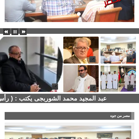
محمد عزت
عبد المجيد محمد الشوربجى يكتب : ( رأس
مصر من جوه