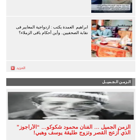
ابراهيم العمدة يكتب : ازدواجية المعايير فى
نقابة الصحفيين.. وأين أحكام باقى الزملاء؟
الـزمـن الـجـميــل
الزمن الجميل … الفنان محمود شكوكو… “الأراجوز”
الذي أزعج القصر وتزوج طليقة يوسف وهبي!