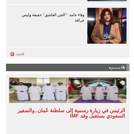
وفاء حامد: “الجن العاشق” حقيقة وليس
خرافة
بلاد بـــــره
الرئيس في زيارة رسمية إلى سلطنة عُمان..والسفير
السعودي يستقبل وفد IMF