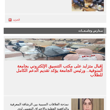
مـدارس وجامـعــات
إقبال متزايد على مكتب التنسيق الإلكتروني بجامعة
المنوفية.. ورئيس الجامعة يؤكد تقديم الدعم الكامل
للطلاب
نمذجة العلاقات السببية بين الرشاقة المعرفية
والدافعية العقلية والاحتراق النفسي لدى