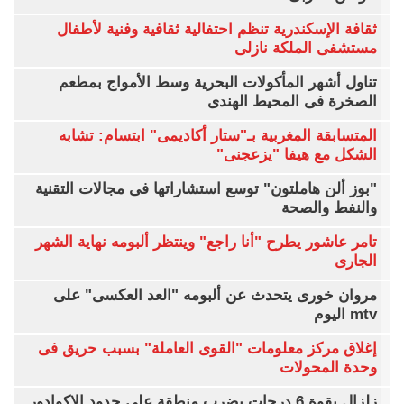
ثقافة الإسكندرية تنظم احتفالية ثقافية وفنية لأطفال
مستشفى الملكة نازلى
تناول أشهر المأكولات البحرية وسط الأمواج بمطعم
الصخرة فى المحيط الهندى
المتسابقة المغربية بـ"ستار أكاديمى" ابتسام: تشابه
الشكل مع هيفا "يزعجنى"
"بوز ألن هاملتون" توسع استشاراتها فى مجالات التقنية
والنفط والصحة
تامر عاشور يطرح "أنا راجع" وينتظر ألبومه نهاية الشهر
الجارى
مروان خورى يتحدث عن ألبومه "العد العكسى" على
mtv اليوم
إغلاق مركز معلومات "القوى العاملة" بسبب حريق فى
وحدة المحولات
زلزال بقوة 6 درجات يضرب منطقة على حدود الإكوادور