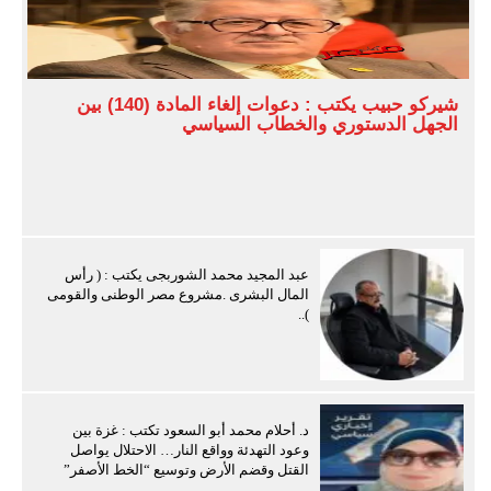
شيركو حبيب يكتب : دعوات إلغاء المادة (140) بين
الجهل الدستوري والخطاب السياسي
عبد المجيد محمد الشوربجى يكتب : ( رأس
المال البشرى .مشروع مصر الوطنى والقومى
)..
د. أحلام محمد أبو السعود تكتب : غزة بين
وعود التهدئة وواقع النار… الاحتلال يواصل
القتل وقضم الأرض وتوسيع “الخط الأصفر”