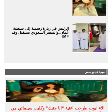
الرئيس في زيارة رسمية إلى سلطنة
عُمان..والسفير السعودي يستقبل وفد
IMF
ميديا فيديو مصر
آلاء أيوب طرحت أغنية “أنا جنبك” وكليب سينمائي من