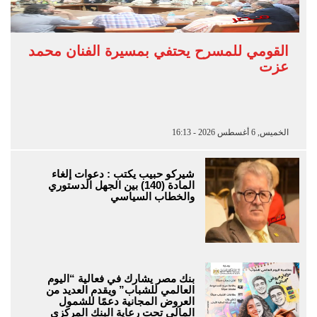
القومي للمسرح يحتفي بمسيرة الفنان محمد
عزت
الخميس, 6 أغسطس 2026 - 16:13
شيركو حبيب يكتب : دعوات إلغاء
المادة (140) بين الجهل الدستوري
والخطاب السياسي
بنك مصر يشارك في فعالية “اليوم
العالمي للشباب” ويقدم العديد من
العروض المجانية دعمًا للشمول
المالي تحت رعاية البنك المركزي