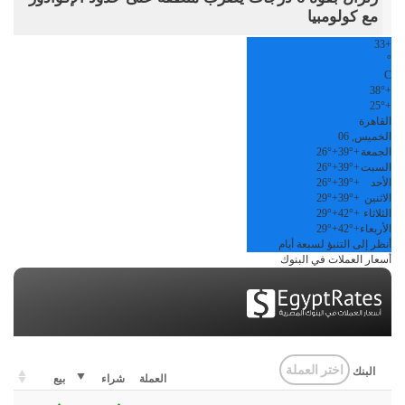
مع كولومبيا
33
+
°
C
38°
+
25°
+
القاهرة
الخميس, 06
الجمعة
+
39°
+
26°
السبت
+
39°
+
26°
الأحد
+
39°
+
26°
الاثنين
+
39°
+
29°
الثلاثاء
+
42°
+
29°
الأربعاء
+
42°
+
29°
أنظر إلى التنبؤ لسبعة أيام
أسعار العملات في البنوك