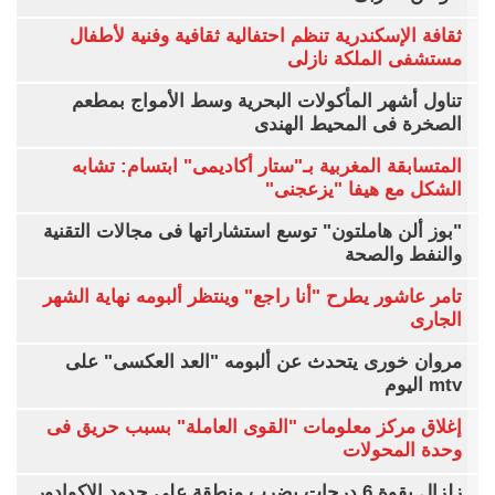
ثقافة الإسكندرية تنظم احتفالية ثقافية وفنية لأطفال
مستشفى الملكة نازلى
تناول أشهر المأكولات البحرية وسط الأمواج بمطعم
الصخرة فى المحيط الهندى
المتسابقة المغربية بـ"ستار أكاديمى" ابتسام: تشابه
الشكل مع هيفا "يزعجنى"
"بوز ألن هاملتون" توسع استشاراتها فى مجالات التقنية
والنفط والصحة
تامر عاشور يطرح "أنا راجع" وينتظر ألبومه نهاية الشهر
الجارى
مروان خورى يتحدث عن ألبومه "العد العكسى" على
mtv اليوم
إغلاق مركز معلومات "القوى العاملة" بسبب حريق فى
وحدة المحولات
زلزال بقوة 6 درجات يضرب منطقة على حدود الإكوادور