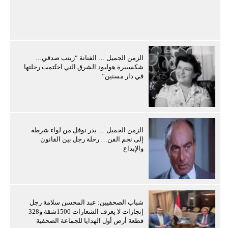
الزمن الجميل … الفنانة “زينب صدقي…
شكسبيرة هوليود الشرق التي اختُتمت رحلتها
في دار مسنين”
الزمن الجميل … بدر نوفل من لواء شرطة
إلى نجم الفن… رحلة رجل بين القانون
والإبداع
شباب الصحفيين: عبد المحسن سلامة رجل
إنجازات لا يعرف الشعارات 1500شقة و328
قطعة أرض أول الهدايا للجماعة الصحفية