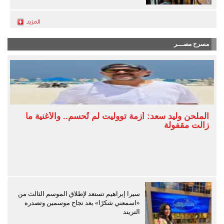
مسرح مصـــر
الملحن وليد سعد: أزمة تووليت لم تُحسم.. والأغنية ما
زالت مقفولة
سيرا إبراهيم تستعد لإطلاق الموسم الثالث من
«اسمعني شكرًا» بعد نجاح موسمين وتصدره
التريند