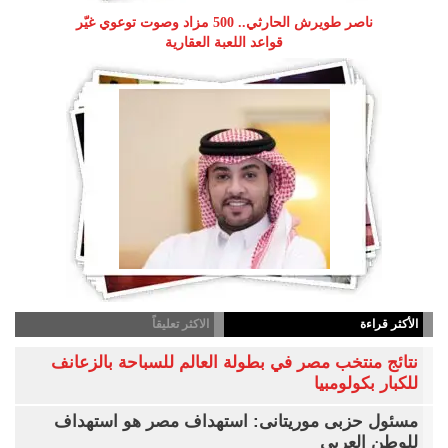
ناصر طويرش الحارثي.. 500 مزاد وصوت توعوي غيّر
قواعد اللعبة العقارية
الأكثر قراءة
الاكثر تعليقاً
نتائج منتخب مصر في بطولة العالم للسباحة بالزعانف
للكبار بكولومبيا
مسئول حزبى موريتانى: استهداف مصر هو استهداف
للوطن العربى