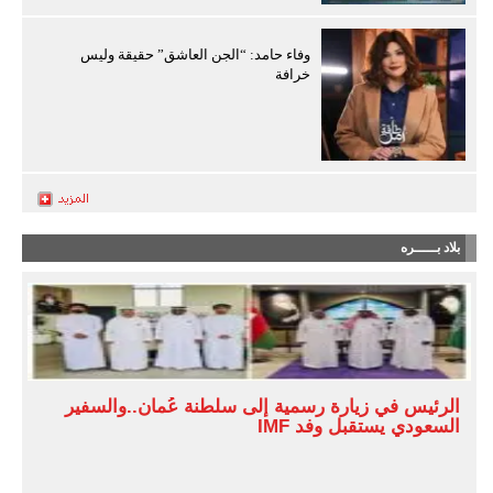
وفاء حامد: “الجن العاشق” حقيقة وليس
خرافة
بلاد بـــــره
الرئيس في زيارة رسمية إلى سلطنة عُمان..والسفير
السعودي يستقبل وفد IMF