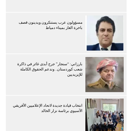
مسؤولون عرب يستنكرون ويدينون قصف
باخرة الغاز بميناء دمياط
بارزاني: “سنجار” جرح أبدى غائر في ذاكرة
شعب كوردستان.. وندعم الحقوق الكاملة
للإيزيديين
انتخاب قيادة جديدة لاتحاد الإعلاميين الأفريقي
الآسيوي برئاسة نزار الخالد