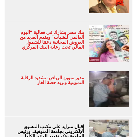
بنك مصر يشارك في فعالية “اليوم
العالمي للشباب” ويقدم العديد من
العروض المجانية دعمًا للشمول
المالي تحت رعاية البنك المركزي
مدير تموين الرياض: تشديد الرقابة
التموينية وتزيد حصة الغاز
إقبال متزايد على مكتب التنسيق
الإلكتروني بجامعة المنوفية.. ورئيس
الجامعة يؤكد تقديم الدعم الكامل