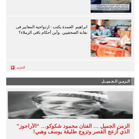
ابراهيم العمدة يكتب : ازدواجية المعايير فى
نقابة الصحفيين.. وأين أحكام باقى الزملاء؟
الـزمـن الـجـميــل
الزمن الجميل … الفنان محمود شكوكو… “الأراجوز”
الذي أزعج القصر وتزوج طليقة يوسف وهبي!