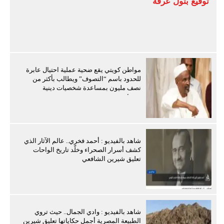
توقيع بتول عرفة
مواطن كويتي يقع ضحية عملية احتيال عابرة
للحدود باسم “التصوف” ويطالب بأكثر من
نصف مليون بمساعدة شخصيات دينية
سودانية
شاهد بالفيديو : أحمد فخري.. عالم الآثار الذي
كشف أسرار الصحراء وخلّد تاريخ الواحات
تعليق شيرين الشافعي
شاهد بالفيديو : وادي الجمال.. حيث تروي
الطبيعة المصرية أجمل حكاياتها تعليق شيرين