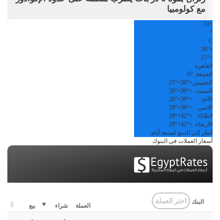
مع كولومبيا
33
+
°
C
38°
+
25°
+
القاهرة
الجمعة, 07
الخميس
+
38°
+
25°
السبت
+
39°
+
26°
الأحد
+
39°
+
26°
الاثنين
+
39°
+
29°
الثلاثاء
+
42°
+
29°
الأربعاء
+
42°
+
29°
أنظر إلى التنبؤ لسبعة أيام
أسعار العملات في البنوك