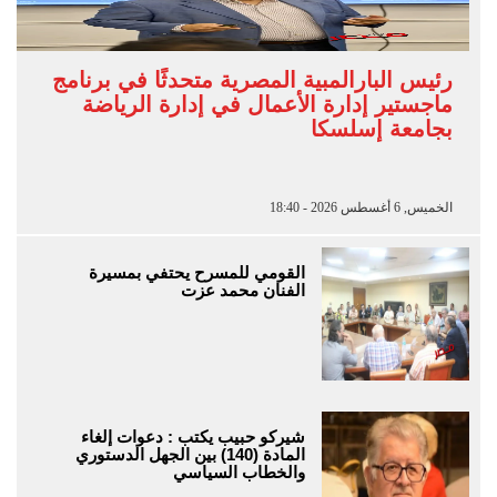
رئيس البارالمبية المصرية متحدثًا في برنامج
ماجستير إدارة الأعمال في إدارة الرياضة
بجامعة إسلسكا
الخميس, 6 أغسطس 2026 - 18:40
القومي للمسرح يحتفي بمسيرة
الفنان محمد عزت
شيركو حبيب يكتب : دعوات إلغاء
المادة (140) بين الجهل الدستوري
والخطاب السياسي