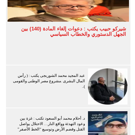
شيركو حبيب يكتب : دعوات إلغاء المادة (140) بين
الجهل الدستوري والخطاب السياسي
عبد المجيد محمد الشوربجى يكتب : ( رأس
المال البشرى .مشروع مصر الوطنى والقومى
)..
د. أحلام محمد أبو السعود تكتب : غزة بين
وعود التهدئة وواقع النار… الاحتلال يواصل
القتل وقضم الأرض وتوسيع “الخط الأصفر”