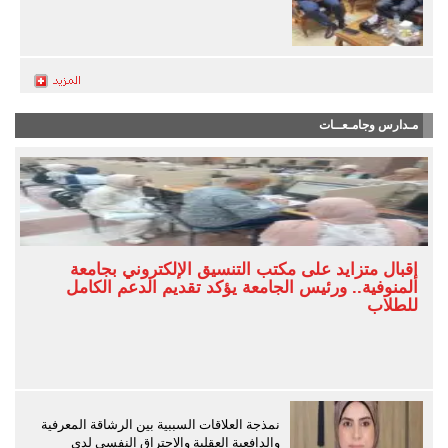
مـدارس وجامـعــات
إقبال متزايد على مكتب التنسيق الإلكتروني بجامعة
المنوفية.. ورئيس الجامعة يؤكد تقديم الدعم الكامل
للطلاب
نمذجة العلاقات السببية بين الرشاقة المعرفية
والدافعية العقلية والاحتراق النفسي لدى