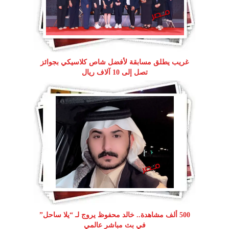
غريب يطلق مسابقة لأفضل شاص كلاسيكي بجوائز
تصل إلى 10 آلاف ريال
500 ألف مشاهدة.. خالد محفوظ يروج لـ “يلا ساحل”
في بث مباشر عالمي