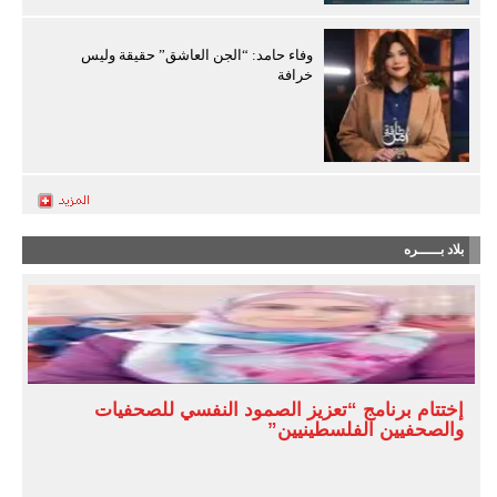
وفاء حامد: “الجن العاشق” حقيقة وليس
خرافة
بلاد بـــــره
إختتام برنامج “تعزيز الصمود النفسي للصحفيات
والصحفيين الفلسطينيين”