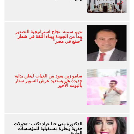
نديم سمنه: نجاح استراتيجية التصدير
يبدأ من الجودة وبناء الثقة في شعار
“صنع في مصر”
سامو زين يعود من الغياب ليعلن بداية
جديدة هل يستعيد عرش السوبر ستار
بألبومه الأخير
الدكتورة منى حنا عياد تكتب : تحولات
جذرية ونظرة مستقبلية للمؤسسات
الطبية