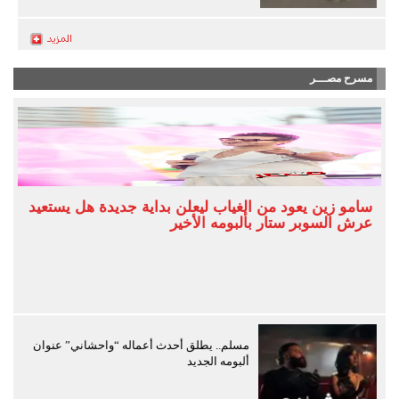
مسرح مصـــر
سامو زين يعود من الغياب ليعلن بداية جديدة هل يستعيد
عرش السوبر ستار بألبومه الأخير
مسلم.. يطلق أحدث أعماله “واحشاني” عنوان
ألبومه الجديد