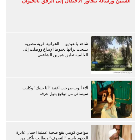
السنين ورسالة تتجاوز الاحتفال إلى الرفق بالحيوان
شاهد بالفيديو … الحرانية..قرية مصرية
نسجت تراثها بخيوط الإبداع ووصلت إلى
العالمية تعليق شيرين الشافعى
آلاء أيوب طرحت أغنية “أنا جنبك” وكليب
سينمائي من توقيع بتول عرفة
مواطن كويتي يقع ضحية عملية احتيال عابرة
للحدود باسم “التصوف” ويطالب بأكثر من