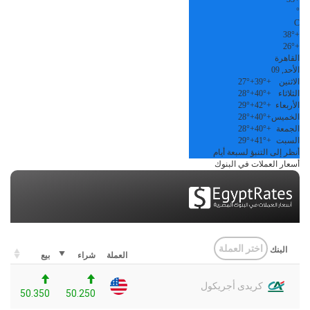
°
C
38°
+
26°
+
القاهرة
الأحد, 09
الاثنين
+
39°
+
27°
الثلاثاء
+
40°
+
28°
الأربعاء
+
42°
+
29°
الخميس
+
40°
+
28°
الجمعة
+
40°
+
28°
السبت
+
41°
+
29°
أنظر إلى التنبؤ لسبعة أيام
أسعار العملات في البنوك