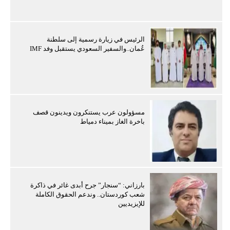
الرئيس في زيارة رسمية إلى سلطنة
عُمان..والسفير السعودي يستقبل وفد IMF
مسؤولون عرب يستنكرون ويدينون قصف
باخرة الغاز بميناء دمياط
بارزاني: “سنجار” جرح أبدى غائر في ذاكرة
شعب كوردستان.. وندعم الحقوق الكاملة
للإيزيديين