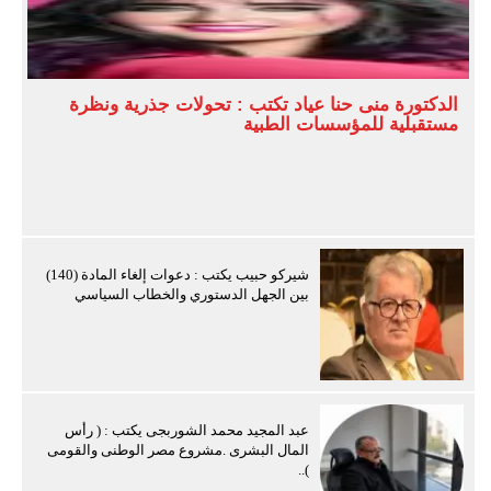
الدكتورة منى حنا عياد تكتب : تحولات جذرية ونظرة
مستقبلية للمؤسسات الطبية
شيركو حبيب يكتب : دعوات إلغاء المادة (140)
بين الجهل الدستوري والخطاب السياسي
عبد المجيد محمد الشوربجى يكتب : ( رأس
المال البشرى .مشروع مصر الوطنى والقومى
)..