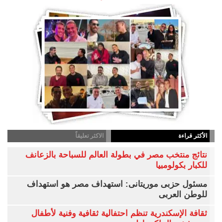
الأكثر قراءة
الاكثر تعليقاً
نتائج منتخب مصر في بطولة العالم للسباحة بالزعانف
للكبار بكولومبيا
مسئول حزبى موريتانى: استهداف مصر هو استهداف
للوطن العربى
ثقافة الإسكندرية تنظم احتفالية ثقافية وفنية لأطفال