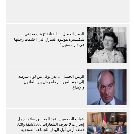
الزمن الجميل … الفنانة “زينب صدقي…
شكسبيرة هوليود الشرق التي اختُتمت رحلتها
في دار مسنين”
الزمن الجميل … بدر نوفل من لواء شرطة
إلى نجم الفن… رحلة رجل بين القانون
والإبداع
شباب الصحفيين: عبد المحسن سلامة رجل
إنجازات لا يعرف الشعارات 1500شقة و328
قطعة أرض أول الهدايا للجماعة الصحفية