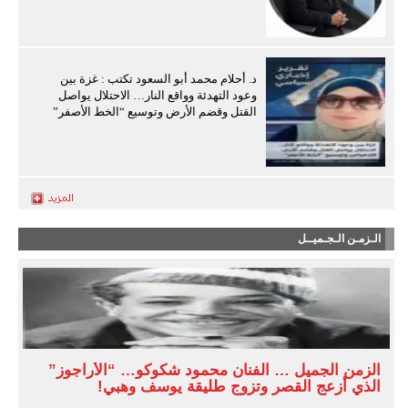
د. أحلام محمد أبو السعود تكتب : غزة بين
وعود التهدئة وواقع النار… الاحتلال يواصل
القتل وقضم الأرض وتوسيع “الخط الأصفر”
الـزمـن الـجـميــل
الزمن الجميل … الفنان محمود شكوكو… “الأراجوز”
الذي أزعج القصر وتزوج طليقة يوسف وهبي!