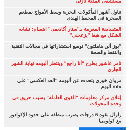
مستشفى الملكة نازلى
تناول أشهر المأكولات البحرية وسط الأمواج بمطعم
الصخرة فى المحيط الهندى
المتسابقة المغربية بـ"ستار أكاديمى" ابتسام: تشابه
الشكل مع هيفا "يزعجنى"
"بوز ألن هاملتون" توسع استشاراتها فى مجالات التقنية
والنفط والصحة
تامر عاشور يطرح "أنا راجع" وينتظر ألبومه نهاية الشهر
الجارى
مروان خورى يتحدث عن ألبومه "العد العكسى" على
mtv اليوم
إغلاق مركز معلومات "القوى العاملة" بسبب حريق فى
وحدة المحولات
زلزال بقوة 6 درجات يضرب منطقة على حدود الإكوادور
مع كولومبيا
33
+