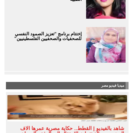
إختتام برنامج “تعزيز الصمود النفسي
للصحفيات والصحفيين الفلسطينيين”
ميديا فيديو مصر
شاهد بالفيديو | القطط.. حكاية مصرية عمرها آلاف