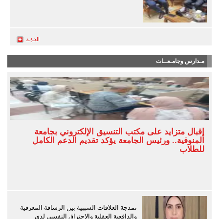
مـدارس وجامـعــات
إقبال متزايد على مكتب التنسيق الإلكتروني بجامعة
المنوفية.. ورئيس الجامعة يؤكد تقديم الدعم الكامل
للطلاب
نمذجة العلاقات السببية بين الرشاقة المعرفية
والدافعية العقلية والاحتراق النفسي لدى