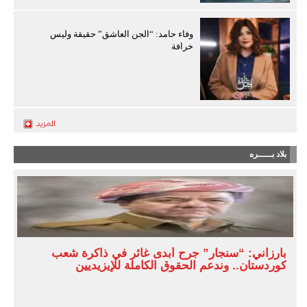
وفاء حامد: “الجن العاشق” حقيقة وليس
خرافة
بلاد بـــــره
بارزاني: “سنجار” جرح أبدى غائر في ذاكرة شعب
كوردستان.. وندعم الحقوق الكاملة للإيزيديين