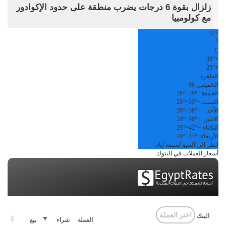
زلزال بقوة 6 درجات يضرب منطقة على حدود الإكوادور
مع كولومبيا
32
+
°
C
38°
+
25°
+
القاهرة
الخميس, 06
الجمعة
+
39°
+
26°
السبت
+
39°
+
26°
الأحد
+
38°
+
26°
الاثنين
+
40°
+
29°
الثلاثاء
+
42°
+
29°
الأربعاء
+
43°
+
29°
أنظر إلى التنبؤ لسبعة أيام
أسعار العملات في البنوك