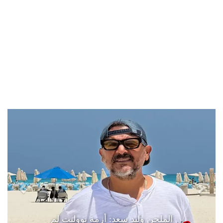
الملحن وليد سعد: أزمة تووليت لم