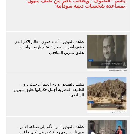
باسم “التصوف” ويطالب بأكثر من نصف مليون
بمساعدة شخصيات دينية سودانية
شاهد بالفيديو : أحمد فخري.. عالم الآثار الذي
كشف أسرار الصحراء وخلّد تاريخ الواحات
تعليق شيرين الشافعي
شاهد بالفيديو : وادي الجمال.. حيث تروي
الطبيعة المصرية أجمل حكاياتها تعليق شيرين
الشافعى
شاهد بالفيديو : من الألم إلى صناعة الأمل..
ندى ثابت تروي رحلة عمر في أولى حلقات