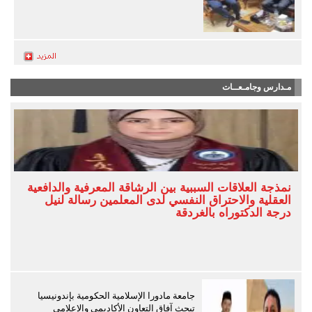
مـدارس وجامـعــات
نمذجة العلاقات السببية بين الرشاقة المعرفية والدافعية
العقلية والاحتراق النفسي لدى المعلمين رسالة لنيل
درجة الدكتوراه بالغردقة
جامعة مادورا الإسلامية الحكومية بإندونيسيا
تبحث آفاق التعاون الأكاديمي والإعلامي