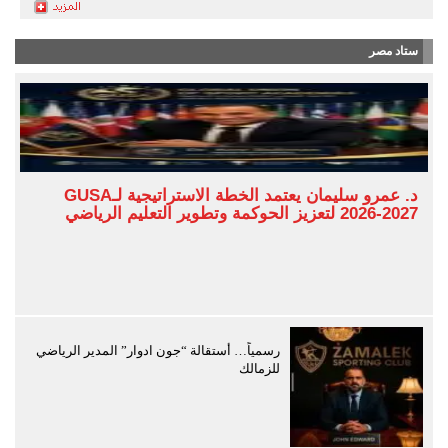
ستاد مصر
د. عمرو سليمان يعتمد الخطة الاستراتيجية لـGUSA
2026-2027 لتعزيز الحوكمة وتطوير التعليم الرياضي
رسمياً… أستقالة “جون ادوار” المدير الرياضي
للزمالك