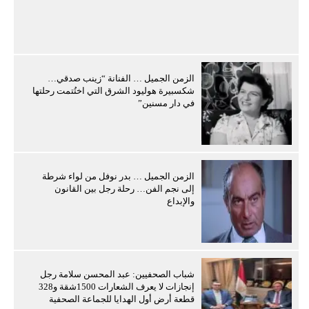
الزمن الجميل … الفنانة “زينب صدقي…
شكسبيرة هوليود الشرق التي اختُتمت رحلتها
في دار مسنين”
الزمن الجميل … بدر نوفل من لواء شرطة
إلى نجم الفن… رحلة رجل بين القانون
والإبداع
شباب الصحفيين: عبد المحسن سلامة رجل
إنجازات لا يعرف الشعارات 1500شقة و328
قطعة أرض أول الهدايا للجماعة الصحفية