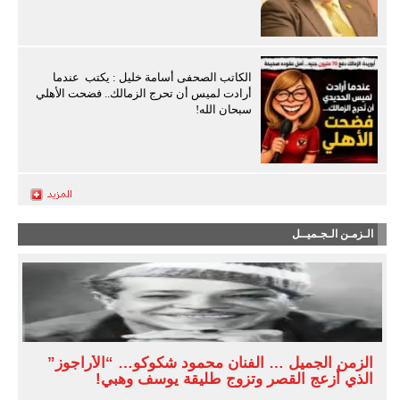
الكاتب الصحفى أسامة خليل : يكتب عندما
أرادت لميس أن تحرج الزمالك.. فضحت الأهلي
سبحان الله!
الـزمـن الـجـميــل
الزمن الجميل … الفنان محمود شكوكو… “الأراجوز”
الذي أزعج القصر وتزوج طليقة يوسف وهبي!