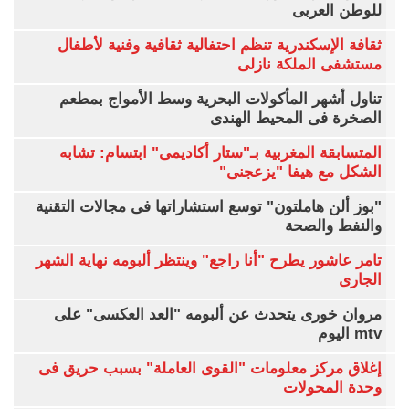
للوطن العربى
ثقافة الإسكندرية تنظم احتفالية ثقافية وفنية لأطفال
مستشفى الملكة نازلى
تناول أشهر المأكولات البحرية وسط الأمواج بمطعم
الصخرة فى المحيط الهندى
المتسابقة المغربية بـ"ستار أكاديمى" ابتسام: تشابه
الشكل مع هيفا "يزعجنى"
"بوز ألن هاملتون" توسع استشاراتها فى مجالات التقنية
والنفط والصحة
تامر عاشور يطرح "أنا راجع" وينتظر ألبومه نهاية الشهر
الجارى
مروان خورى يتحدث عن ألبومه "العد العكسى" على
mtv اليوم
إغلاق مركز معلومات "القوى العاملة" بسبب حريق فى
وحدة المحولات