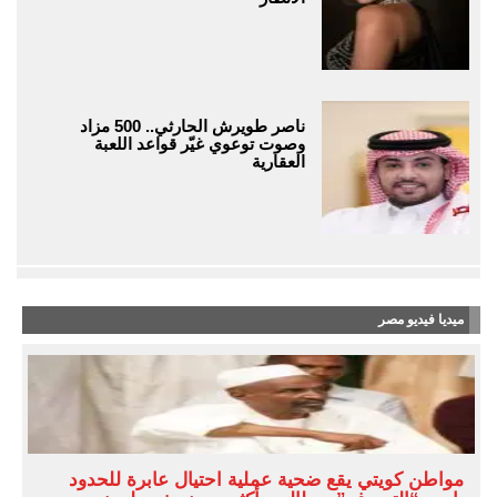
ناصر طويرش الحارثي.. 500 مزاد
وصوت توعوي غيّر قواعد اللعبة
العقارية
ميديا فيديو مصر
مواطن كويتي يقع ضحية عملية احتيال عابرة للحدود