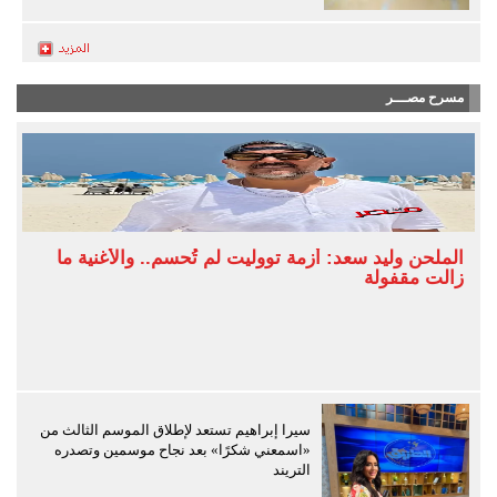
مسرح مصـــر
الملحن وليد سعد: أزمة تووليت لم تُحسم.. والأغنية ما
زالت مقفولة
سيرا إبراهيم تستعد لإطلاق الموسم الثالث من
«اسمعني شكرًا» بعد نجاح موسمين وتصدره
التريند