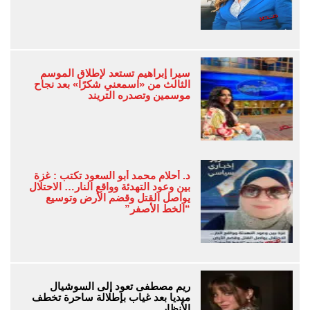
سيرا إبراهيم تستعد لإطلاق الموسم
الثالث من «اسمعني شكرًا» بعد نجاح
موسمين وتصدره التريند
د. أحلام محمد أبو السعود تكتب : غزة
بين وعود التهدئة وواقع النار… الاحتلال
يواصل القتل وقضم الأرض وتوسيع
“الخط الأصفر”
ريم مصطفى تعود إلى السوشيال
ميديا بعد غياب بإطلالة ساحرة تخطف
الأنظار