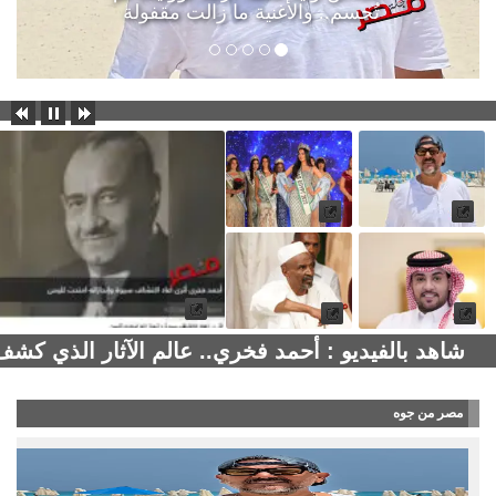
تُحسم.. والأغنية ما زالت مقفولة
شاهد بالفيديو : أحمد فخري.. عالم الآثار الذي كش
مصر من جوه