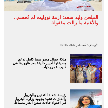
الملحن وليد سعد: أزمة تووليت لم تُحسم..
والأغنية ما زالت مقفولة
الأربعاء, 5 أغسطس 2026 - 16:50
ملكة جمال مصر سما كامل تدعم
وصيفتها لجين خليفة بعد ظهورها في
كليب عمرو دياب
رئيسة شعبة التعدين والبترول
والفلزات تشيد بجهود وزارة البترول
في احتواء حادث سفن الغاز بدمياط