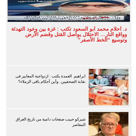
د. أحلام محمد أبو السعود تكتب : غزة بين وعود التهدئة
وواقع النار… الاحتلال يواصل القتل وقضم الأرض
وتوسيع “الخط الأصفر”
ابراهيم العمدة يكتب : ازدواجية المعايير فى
نقابة الصحفيين.. وأين أحكام باقى الزملاء؟
شيركو حبيب صفحات دامية من تاريخ العراق
المعاصر