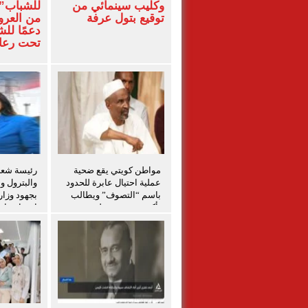
وكليب سينمائي من
للشباب” 
توقيع بتول عرفة
من العرو
دعمًا لل
تحت رعاي
المركزي
مواطن كويتي يقع ضحية
رئيسة شعبة
عملية احتيال عابرة للحدود
والبترول و
باسم “التصوف” ويطالب
بجهود وزار
بأكثر من نصف مليون
احتواء حاد
بمساعدة شخصيات دينية
بدمياط
سودانية