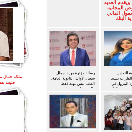
ويقدم العديد
ض المجانية
شمول المالي
ة البنك
 التعدين
رسالة مؤثرة من د. جمال
ملكة جمال مص
الفلزات تشيد
شعبان لأوائل الثانوية العامة:
خليفة بع
ة البترول في
الطب ليس مهنة فقط
ث سفن الغاز
والثانوية ليست نهاية
المطاف