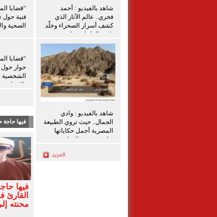
شاهد بالفيديو : أحمد
“قضايا الم
فخري.. عالم الآثار الذي
فنية حول ت
كشف أسرار الصحراء وخلّد
الصحية والإ
تاريخ الواحات تعليق شيرين
الشافعي
“قضايا الم
حوار حول ق
الشخصية ل
بالمنيا
شاهد بالفيديو : وادي
الجمال.. حيث تروي الطبيعة
فيها حاجة ح
المصرية أجمل حكاياتها
تعليق شيرين الشافعى
فيها حاج
القارئ 
محنته إل