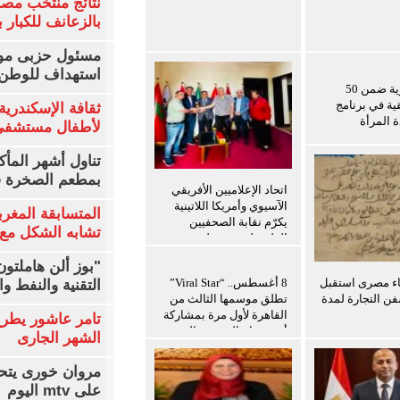
نتائج منتخب مصر
بالزعانف للكبار ب
مسئول حزبى مور
استهداف للوطن 
باحثة مصرية ضمن 50
قية في برنامج
ثقافة الإسكندرية 
ة المرأة
لأطفال مستشفى 
تناول أشهر المأك
بمطعم الصخرة ف
اتحاد الإعلاميين الأفريقي
الآسيوي وأمريكا اللاتينية
المتسابقة المغرب
يكرّم نقابة الصحفيين
تشابه الشكل مع 
الفلسطينيين ويعلن توسيع
برامج التدريب للإعلاميين
"بوز ألن هاملتو
الفلسطينيين
اء مصرى استقبل
8 أغسطس.. “Viral Star”
التقنية والنفط و
ن التجارة لمدة
تطلق موسمها الثالث من
القاهرة لأول مرة بمشاركة
تامر عاشور يطرح 
أبرز صناع المحتوى العرب
الشهر الجارى
مروان خورى يتح
على mtv اليوم