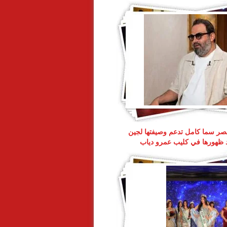
ر سما كامل تدعم وصيفتها لجين
د ظهورها في كليب عمرو دياب