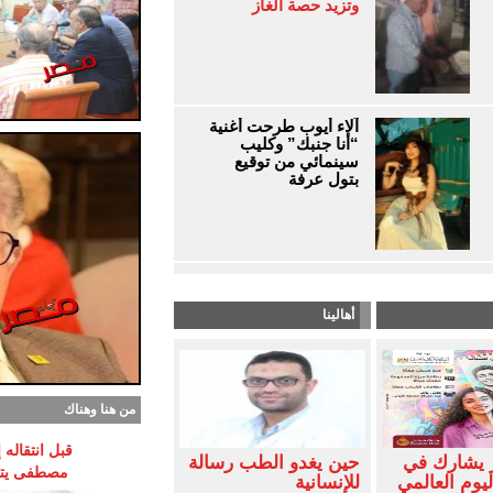
وتزيد حصة الغاز
آلاء أيوب طرحت أغنية
“أنا جنبك” وكليب
سينمائي من توقيع
بتول عرفة
أهالينا
من هنا وهناك
قبل انتقاله
 يشارك في
حين يغدو الطب رسالة
مصطفى يتوق
ليوم العالمي
للإنسانية