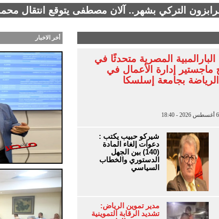
طرابزون التركي بشهر.. آلان مصطفى يتوقع انتقال محمد
أخر الاخبار
لبارالمبية المصرية متحدثًا في
 ماجستير إدارة الأعمال في
الرياضة بجامعة إسلسكا
شيركو حبيب يكتب :
دعوات إلغاء المادة
(140) بين الجهل
الدستوري والخطاب
السياسي
مدير تموين الرياض:
تشديد الرقابة التموينية