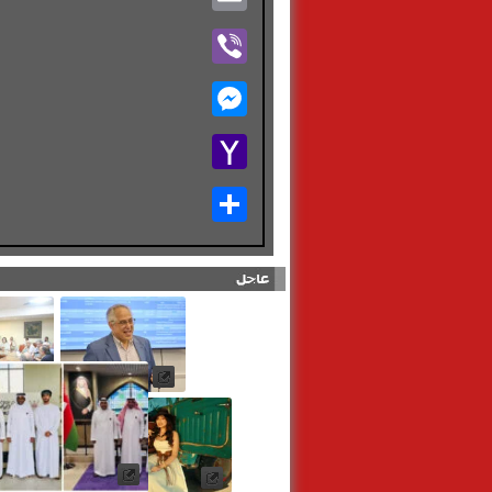
Viber
Messenger
Yahoo
Mail
Share