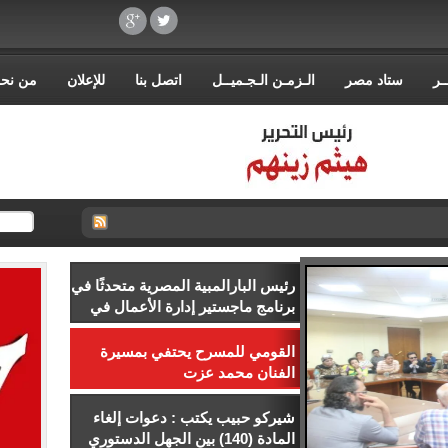
ـر
ستاد مصر
الـزمـن الـجـميــل
اتصل بنا
للإعلان
من نح
رئيس البارالمبية المصرية متحدثًا في
برنامج ماجستير إدارة الأعمال في
إدارة الرياضة بجامعة إسلسكا
القومي للمسرح يحتفي بمسيرة
الفنان محمد عزت
شيركو حبيب يكتب : دعوات إلغاء
المادة (140) بين الجهل الدستوري