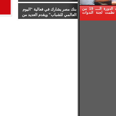
والخطاب السياسي
كتبت : حنان الليمونى ضمن فعاليات الدورة الــــ 19 من
بنك مصر يشارك في فعالية “اليوم
نظمت لجنة الندوات
العالمي للشباب” ويقدم العديد من
العروض المجانية دعمًا للشمول
المالي تحت رعاية البنك المركزي