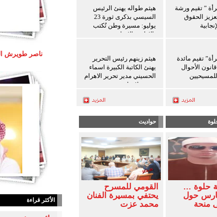
رأة ” تقيم ورشة
هيثم طواله يهنئ الرئيس
عزيز الحقوق
السيسي بذكرى ثورة 23
نجابية
يوليو: مسيرة وطن تُكتب
بالإرادة والإنجاز
رأة” تقيم مائدة
هيثم زينهم رئيس التحرير
انون الأحوال
يهنئ الكاتبة الكبيرة اسماء
لمسيحيين
الحسيني مدير تحرير الاهرام
بعيد ميلادها
لوة
حواديت
ة حلوة …
القومي للمسرح
فارس حول
يحتفي بمسيرة الفنان
الأكثر قراءة
ى منحة
محمد عزت