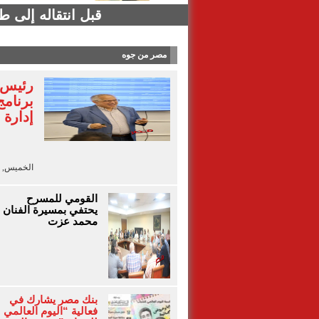
قبل انتقاله إلى 
مصر من جوه
رئيس ا
برنامج
إدارة 
الخميس, 6 أغسطس 2026 - 18:40
القومي للمسرح
يحتفي بمسيرة الفنان
محمد عزت
بنك مصر يشارك في
فعالية “اليوم العالمي