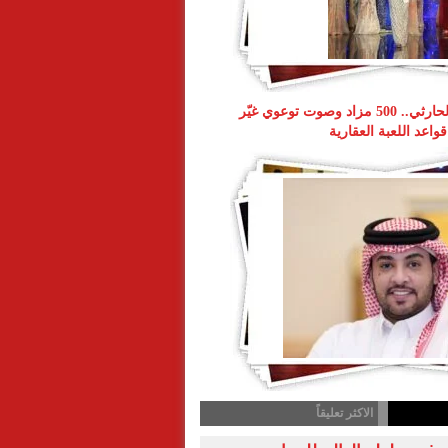
ناصر طويرش الحارثي.. 500 مزاد وصوت توعوي غيّر
قواعد اللعبة العقارية
الاكثر تعليقاً