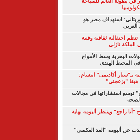
 في بطولة العالم للسباحة
كولومبيا
يتانى: استهداف مصر هو
العربى
تنظم احتفالية ثقافية وفنية
الملكة نازلى
ولات البحرية وسط الأمواج
ى المحيط الهندى
ية بـ"ستار أكاديمى" ابتسام:
هيفا "يزعجنى"
ن" توسع استشاراتها فى مجالات
الصحة
"أنا راجع" وينتظر ألبومه نهاية
دث عن ألبومه "العد العكسى"