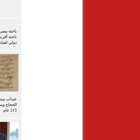
باحثة أفري
دولي لقياد
بالزراعة
عيذاب مين
الحجاج وسف
215 عام