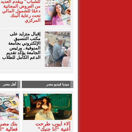
للشباب” ويقدم العديد
من العروض المجانية
دعمًا للشمول المالي
تحت رعاية البنك
المركزي
إقبال متزايد على
مكتب التنسيق
الإلكتروني بجامعة
المنوفية.. ورئيس
الجامعة يؤكد تقديم
الدعم الكامل للطلاب
ميديا فيديو مصر
أهل مصر
آلاء أيوب طرحت
بنك مصر
أغنية “أنا جنبك”
فعالية “ا