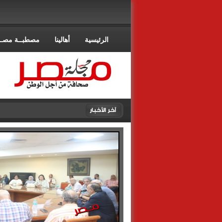
الرئيسية
أهالينا
مصطبــة مصــ