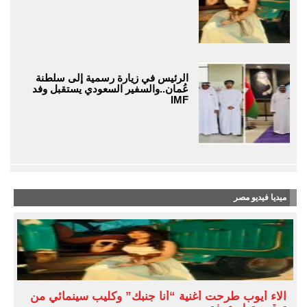
الرئيس في زيارة رسمية إلى سلطنة
عُمان..والسفير السعودي يستقبل وفد
IMF
ميديا فيديو مصر
آلاء أيوب طرحت أغنية “أنا جنبك” وكليب سينمائي من