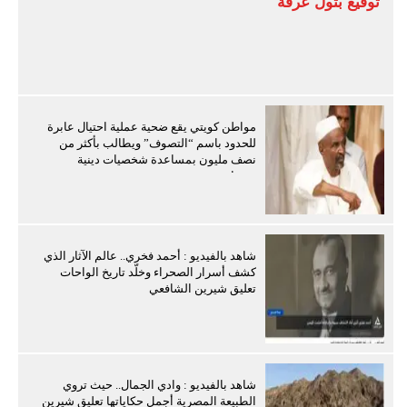
توقيع بتول عرفة
مواطن كويتي يقع ضحية عملية احتيال عابرة
للحدود باسم “التصوف” ويطالب بأكثر من
نصف مليون بمساعدة شخصيات دينية
سودانية
شاهد بالفيديو : أحمد فخري.. عالم الآثار الذي
كشف أسرار الصحراء وخلّد تاريخ الواحات
تعليق شيرين الشافعي
شاهد بالفيديو : وادي الجمال.. حيث تروي
الطبيعة المصرية أجمل حكاياتها تعليق شيرين