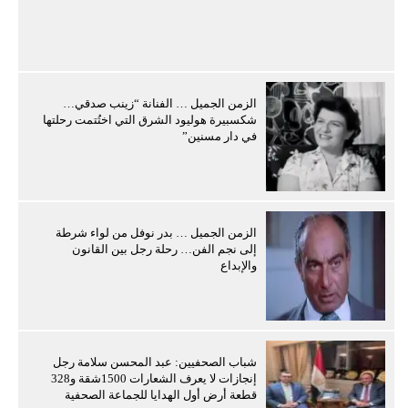
الزمن الجميل … الفنانة “زينب صدقي…
شكسبيرة هوليود الشرق التي اختُتمت رحلتها
في دار مسنين”
الزمن الجميل … بدر نوفل من لواء شرطة
إلى نجم الفن… رحلة رجل بين القانون
والإبداع
شباب الصحفيين: عبد المحسن سلامة رجل
إنجازات لا يعرف الشعارات 1500شقة و328
قطعة أرض أول الهدايا للجماعة الصحفية