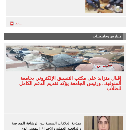
مـدارس وجامـعــات
إقبال متزايد على مكتب التنسيق الإلكتروني بجامعة
المنوفية.. ورئيس الجامعة يؤكد تقديم الدعم الكامل
للطلاب
نمذجة العلاقات السببية بين الرشاقة المعرفية
والدافعية العقلية والاحتراق النفسي لدى