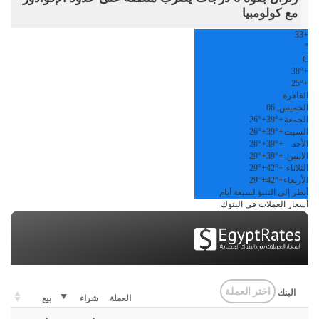
مع كولومبيا
33
+
°
C
38°
+
25°
+
القاهرة
الخميس, 06
الجمعة
+
39°
+
26°
السبت
+
39°
+
26°
الأحد
+
39°
+
26°
الاثنين
+
39°
+
29°
الثلاثاء
+
42°
+
29°
الأربعاء
+
42°
+
29°
أنظر إلى التنبؤ لسبعة أيام
أسعار العملات في البنوك