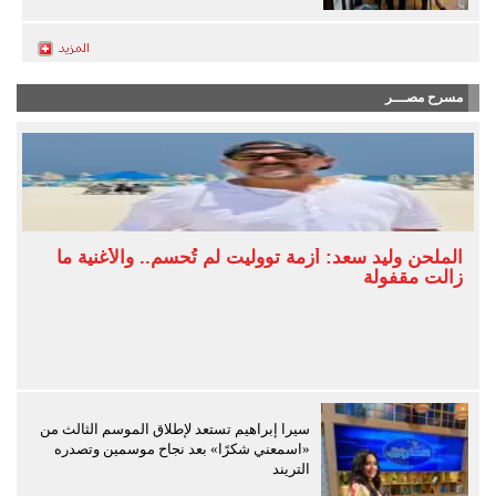
مسرح مصـــر
الملحن وليد سعد: أزمة تووليت لم تُحسم.. والأغنية ما
زالت مقفولة
سيرا إبراهيم تستعد لإطلاق الموسم الثالث من
«اسمعني شكرًا» بعد نجاح موسمين وتصدره
التريند