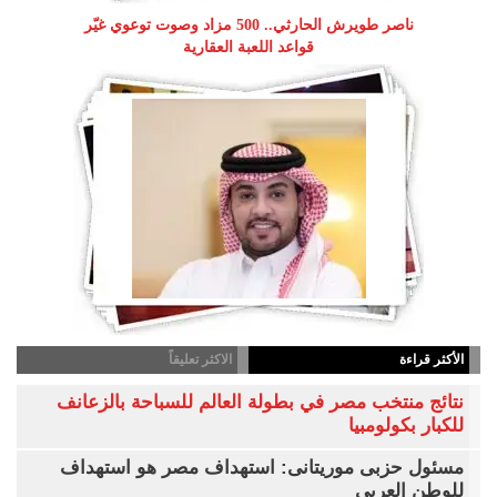
ناصر طويرش الحارثي.. 500 مزاد وصوت توعوي غيّر
قواعد اللعبة العقارية
الأكثر قراءة
الاكثر تعليقاً
نتائج منتخب مصر في بطولة العالم للسباحة بالزعانف
للكبار بكولومبيا
مسئول حزبى موريتانى: استهداف مصر هو استهداف
للوطن العربى