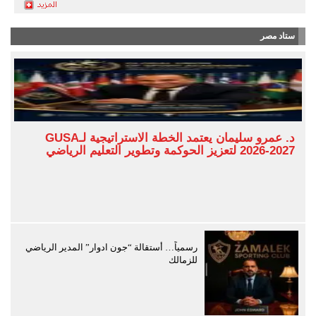
ستاد مصر
د. عمرو سليمان يعتمد الخطة الاستراتيجية لـGUSA
2026-2027 لتعزيز الحوكمة وتطوير التعليم الرياضي
رسمياً… أستقالة “جون ادوار” المدير الرياضي
للزمالك