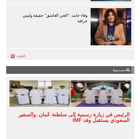
وفاء حامد: “الجن العاشق” حقيقة وليس
خرافة
بلاد بـــــره
الرئيس في زيارة رسمية إلى سلطنة عُمان..والسفير
السعودي يستقبل وفد IMF