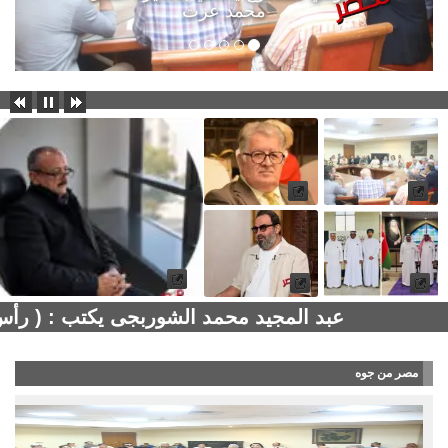
محمد عزت
عبد المجيد محمد الشوربجى يكتب : ( رأس
مصر من جوه