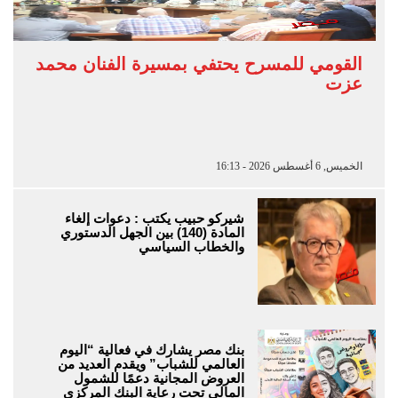
القومي للمسرح يحتفي بمسيرة الفنان محمد
عزت
الخميس, 6 أغسطس 2026 - 16:13
شيركو حبيب يكتب : دعوات إلغاء
المادة (140) بين الجهل الدستوري
والخطاب السياسي
بنك مصر يشارك في فعالية “اليوم
العالمي للشباب” ويقدم العديد من
العروض المجانية دعمًا للشمول
المالي تحت رعاية البنك المركزي