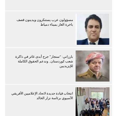
مسؤولون عرب يستنكرون ويدينون قصف
باخرة الغاز بميناء دمياط
بارزاني: “سنجار” جرح أبدى غائر في ذاكرة
شعب كوردستان.. وندعم الحقوق الكاملة
للإيزيديين
انتخاب قيادة جديدة لاتحاد الإعلاميين الأفريقي
الآسيوي برئاسة نزار الخالد