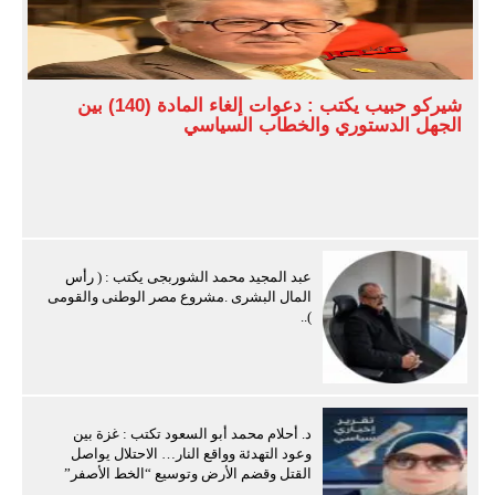
شيركو حبيب يكتب : دعوات إلغاء المادة (140) بين
الجهل الدستوري والخطاب السياسي
عبد المجيد محمد الشوربجى يكتب : ( رأس
المال البشرى .مشروع مصر الوطنى والقومى
)..
د. أحلام محمد أبو السعود تكتب : غزة بين
وعود التهدئة وواقع النار… الاحتلال يواصل
القتل وقضم الأرض وتوسيع “الخط الأصفر”