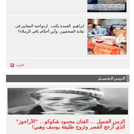
ابراهيم العمدة يكتب : ازدواجية المعايير فى
نقابة الصحفيين.. وأين أحكام باقى الزملاء؟
الـزمـن الـجـميــل
الزمن الجميل … الفنان محمود شكوكو… “الأراجوز”
الذي أزعج القصر وتزوج طليقة يوسف وهبي!