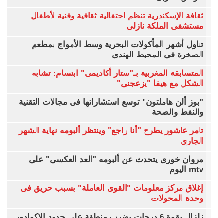
ثقافة الإسكندرية تنظم احتفالية ثقافية وفنية لأطفال
مستشفى الملكة نازلى
تناول أشهر المأكولات البحرية وسط الأمواج بمطعم
الصخرة فى المحيط الهندى
المتسابقة المغربية بـ"ستار أكاديمى" ابتسام: تشابه
الشكل مع هيفا "يزعجنى"
"بوز ألن هاملتون" توسع استشاراتها فى مجالات التقنية
والنفط والصحة
تامر عاشور يطرح "أنا راجع" وينتظر ألبومه نهاية الشهر
الجارى
مروان خورى يتحدث عن ألبومه "العد العكسى" على
mtv اليوم
إغلاق مركز معلومات "القوى العاملة" بسبب حريق فى
وحدة المحولات
زلزال بقوة 6 درجات يضرب منطقة على حدود الإكوادور