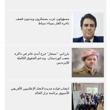
مسؤولون عرب يستنكرون ويدينون قصف
باخرة الغاز بميناء دمياط
بارزاني: “سنجار” جرح أبدى غائر في ذاكرة
شعب كوردستان.. وندعم الحقوق الكاملة
للإيزيديين
انتخاب قيادة جديدة لاتحاد الإعلاميين الأفريقي
الآسيوي برئاسة نزار الخالد