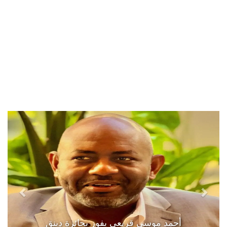
أحمد موسى قريعي يفوز بجائزة دينق