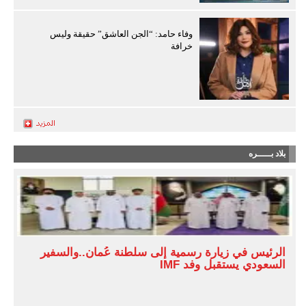
وفاء حامد: “الجن العاشق” حقيقة وليس
خرافة
بلاد بـــــره
الرئيس في زيارة رسمية إلى سلطنة عُمان..والسفير
السعودي يستقبل وفد IMF