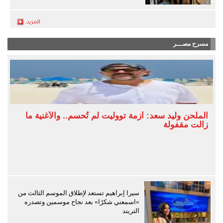
مسرح مصـــر
الملحن وليد سعد: أزمة تووليت لم تُحسم.. والأغنية ما
زالت مقفولة
سيرا إبراهيم تستعد لإطلاق الموسم الثالث من
«اسمعني شكرًا» بعد نجاح موسمين وتصدره
التريند