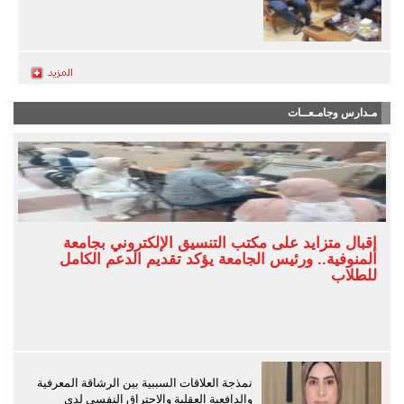
مـدارس وجامـعــات
إقبال متزايد على مكتب التنسيق الإلكتروني بجامعة
المنوفية.. ورئيس الجامعة يؤكد تقديم الدعم الكامل
للطلاب
نمذجة العلاقات السببية بين الرشاقة المعرفية
والدافعية العقلية والاحتراق النفسي لدى