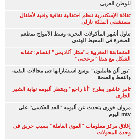
للوطن العربى
ثقافة الإسكندرية تنظم احتفالية ثقافية وفنية لأطفال
مستشفى الملكة نازلى
تناول أشهر المأكولات البحرية وسط الأمواج بمطعم
الصخرة فى المحيط الهندى
المتسابقة المغربية بـ"ستار أكاديمى" ابتسام: تشابه
الشكل مع هيفا "يزعجنى"
"بوز ألن هاملتون" توسع استشاراتها فى مجالات التقنية
والنفط والصحة
تامر عاشور يطرح "أنا راجع" وينتظر ألبومه نهاية الشهر
الجارى
مروان خورى يتحدث عن ألبومه "العد العكسى" على
mtv اليوم
إغلاق مركز معلومات "القوى العاملة" بسبب حريق فى
وحدة المحولات