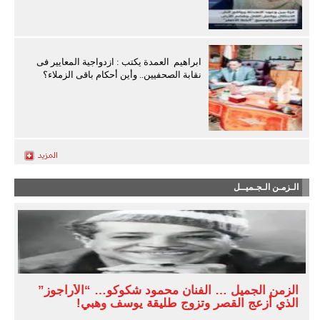
ابراهيم العمدة يكتب : ازدواجية المعايير فى
نقابة الصحفيين.. وأين أحكام باقى الزملاء؟
الـزمـن الـجـميــل
الزمن الجميل … الفنان محمود شكوكو… “الأراجوز”
الذي أزعج القصر وتزوج طليقة يوسف وهبي!