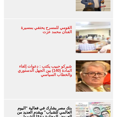
القومي للمسرح يحتفي بمسيرة
الفنان محمد عزت
شيركو حبيب يكتب : دعوات إلغاء
المادة (140) بين الجهل الدستوري
والخطاب السياسي
بنك مصر يشارك في فعالية “اليوم
العالمي للشباب” ويقدم العديد من
العروض المجانية دعمًا للشمول