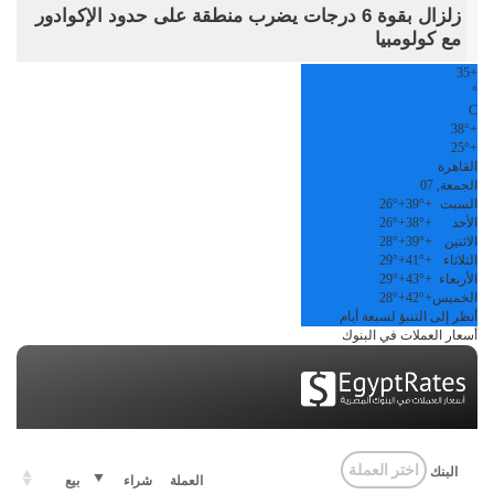
زلزال بقوة 6 درجات يضرب منطقة على حدود الإكوادور
مع كولومبيا
35
+
°
C
38°
+
25°
+
القاهرة
الجمعة, 07
السبت
+
39°
+
26°
الأحد
+
38°
+
26°
الاثنين
+
39°
+
28°
الثلاثاء
+
41°
+
29°
الأربعاء
+
43°
+
29°
الخميس
+
42°
+
28°
أنظر إلى التنبؤ لسبعة أيام
أسعار العملات في البنوك