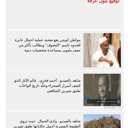
توقيع بتول عرفة
مواطن كويتي يقع ضحية عملية احتيال عابرة
للحدود باسم “التصوف” ويطالب بأكثر من
نصف مليون بمساعدة شخصيات دينية
سودانية
شاهد بالفيديو : أحمد فخري.. عالم الآثار الذي
كشف أسرار الصحراء وخلّد تاريخ الواحات
تعليق شيرين الشافعي
شاهد بالفيديو : وادي الجمال.. حيث تروي
الطبيعة المصرية أجمل حكاياتها تعليق شيرين