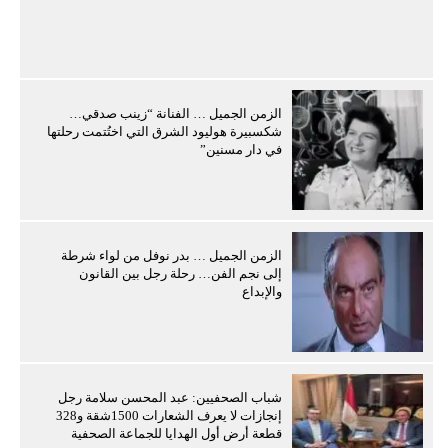
الزمن الجميل … الفنانة “زينب صدقي…
شكسبيرة هوليود الشرق التي اختُتمت رحلتها
في دار مسنين”
الزمن الجميل … بدر نوفل من لواء شرطة
إلى نجم الفن… رحلة رجل بين القانون
والإبداع
شباب الصحفيين: عبد المحسن سلامة رجل
إنجازات لا يعرف الشعارات 1500شقة و328
قطعة أرض أول الهدايا للجماعة الصحفية