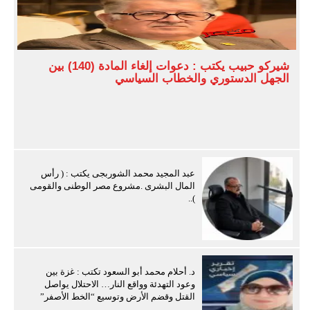
شيركو حبيب يكتب : دعوات إلغاء المادة (140) بين
الجهل الدستوري والخطاب السياسي
عبد المجيد محمد الشوربجى يكتب : ( رأس
المال البشرى .مشروع مصر الوطنى والقومى
)..
د. أحلام محمد أبو السعود تكتب : غزة بين
وعود التهدئة وواقع النار… الاحتلال يواصل
القتل وقضم الأرض وتوسيع “الخط الأصفر”