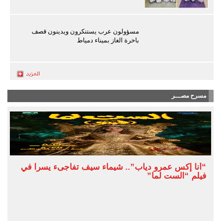
مسؤولون عرب يستنكرون ويدينون قصف
باخرة الغاز بميناء دمياط
مسرح مصـــر
“أنا إكس عمرو دياب”.. شيماء سيف تفاجىء يسرا في
فيلم “الست لما”