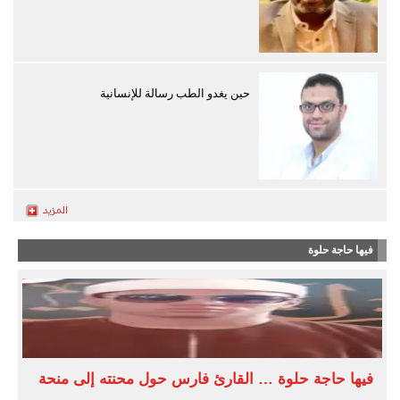
حين يغدو الطب رسالة للإنسانية
فيها حاجة حلوة
فيها حاجة حلوة … القارئ فارس حول محنته إلى منحة