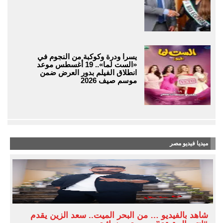
يسرا ودرة وكوكبة من النجوم في
«الست لما».. 19 أغسطس موعد
انطلاق الفيلم بدور العرض ضمن
موسم صيف 2026
ميديا فيديو مصر
شاهد بالفيديو … من البحر الميت.. سعد الزين يقدم