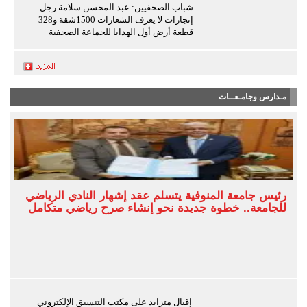
شباب الصحفيين: عبد المحسن سلامة رجل
إنجازات لا يعرف الشعارات 1500شقة و328
قطعة أرض أول الهدايا للجماعة الصحفية
مـدارس وجامـعــات
رئيس جامعة المنوفية يتسلم عقد إشهار النادي الرياضي
للجامعة.. خطوة جديدة نحو إنشاء صرح رياضي متكامل
إقبال متزايد على مكتب التنسيق الإلكتروني