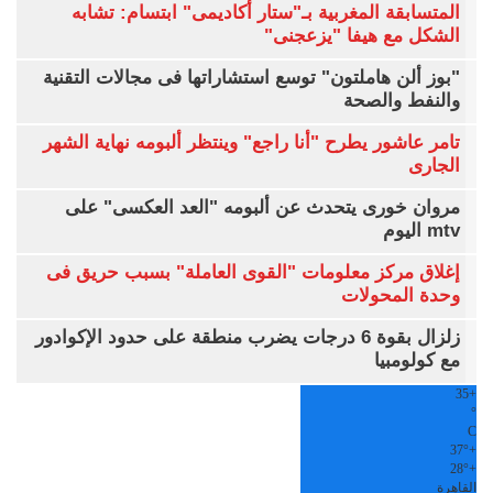
المتسابقة المغربية بـ"ستار أكاديمى" ابتسام: تشابه
الشكل مع هيفا "يزعجنى"
"بوز ألن هاملتون" توسع استشاراتها فى مجالات التقنية
والنفط والصحة
تامر عاشور يطرح "أنا راجع" وينتظر ألبومه نهاية الشهر
الجارى
مروان خورى يتحدث عن ألبومه "العد العكسى" على
mtv اليوم
إغلاق مركز معلومات "القوى العاملة" بسبب حريق فى
وحدة المحولات
زلزال بقوة 6 درجات يضرب منطقة على حدود الإكوادور
مع كولومبيا
35
+
°
C
37°
+
28°
+
القاهرة