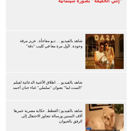
“إنتي الحقيقة” بصورة سينمائية
شاهد بالفيديو … ديو مفاجأة.. عزيز مرقة
وحودة.. لأول مرة معا في كليب “دقة”
شاهد بالفيديو … اطلاق الأغنية الدعائية لفيلم
“الست لما” بعنوان “سلملي” غناء حنان أحمد
شاهد بالفيديو | القطط.. حكاية مصرية عمرها
آلاف السنين ورسالة تتجاوز الاحتفال إلى
الرفق بالحيوان