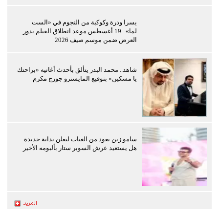
يسرا ودرة وكوكبة من النجوم في «الست
لما».. 19 أغسطس موعد انطلاق الفيلم بدور
العرض ضمن موسم صيف 2026
شاهد.. محمد البدر يتألق بأحدث أغانيه «براحتك
يا مسكين» بتوقيع المايسترو جورج مكرم
سامو زين يعود من الغياب ليعلن بداية جديدة
هل يستعيد عرش السوبر ستار بألبومه الأخير