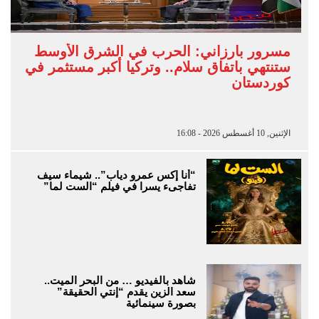
مسرور بارزاني: الحرب في الشرق الأوسط
ستنتهي باتفاق سلام.. وتركيا أكبر مستثمر في
كوردستان
الإثنين, 10 أغسطس 2026 - 16:08
“أنا إكس عمرو دياب”.. شيماء سيف
تفاجىء يسرا في فيلم “الست لما”
شاهد بالفيديو … من البحر الميت..
سعد الزين يقدم “إنتي الحقيقة”
بصورة سينمائية