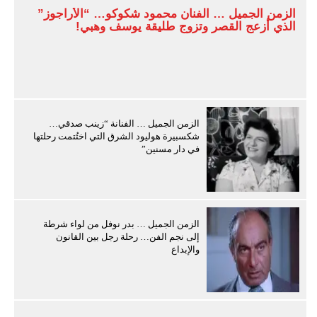
الزمن الجميل … الفنان محمود شكوكو… “الأراجوز”
الذي أزعج القصر وتزوج طليقة يوسف وهبي!
الزمن الجميل … الفنانة “زينب صدقي…
شكسبيرة هوليود الشرق التي اختُتمت رحلتها
في دار مسنين”
الزمن الجميل … بدر نوفل من لواء شرطة
إلى نجم الفن… رحلة رجل بين القانون
والإبداع