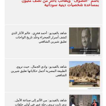
باسم “التصوف” ويطالب بأكثر من نصف مليون
بمساعدة شخصيات دينية سودانية
شاهد بالفيديو : أحمد فخري.. عالم الآثار الذي
كشف أسرار الصحراء وخلّد تاريخ الواحات
تعليق شيرين الشافعي
شاهد بالفيديو : وادي الجمال.. حيث تروي
الطبيعة المصرية أجمل حكاياتها تعليق شيرين
الشافعى
شاهد بالفيديو : من الألم إلى صناعة الأمل..
ندى ثابت تروي رحلة عمر في أولى حلقات