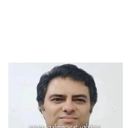
مسؤولون عرب يستنكرون ويدينون