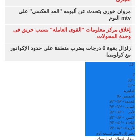
مروان خورى يتحدث عن ألبومه "العد العكسى" على
mtv اليوم
إغلاق مركز معلومات "القوى العاملة" بسبب حريق فى
وحدة المحولات
زلزال بقوة 6 درجات يضرب منطقة على حدود الإكوادور
مع كولومبيا
33
+
°
C
38°
+
25°
+
القاهرة
الخميس, 06
الجمعة
+
39°
+
26°
السبت
+
39°
+
26°
الأحد
+
39°
+
26°
الاثنين
+
39°
+
29°
الثلاثاء
+
42°
+
29°
الأربعاء
+
42°
+
29°
أنظر إلى التنبؤ لسبعة أيام
أسعار العملات في البنوك