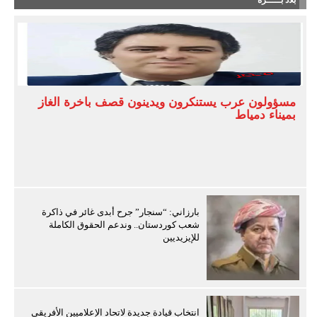
بلاد بـــــره
مسؤولون عرب يستنكرون ويدينون قصف باخرة الغاز
بميناء دمياط
بارزاني: “سنجار” جرح أبدى غائر في ذاكرة
شعب كوردستان.. وندعم الحقوق الكاملة
للإيزيديين
انتخاب قيادة جديدة لاتحاد الإعلاميين الأفريقي