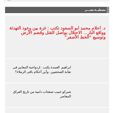
مصطبــة مصـــر
د. أحلام محمد أبو السعود تكتب : غزة بين وعود التهدئة
وواقع النار… الاحتلال يواصل القتل وقضم الأرض
وتوسيع “الخط الأصفر”
ابراهيم العمدة يكتب : ازدواجية المعايير فى
نقابة الصحفيين.. وأين أحكام باقى الزملاء؟
شيركو حبيب صفحات دامية من تاريخ العراق
المعاصر