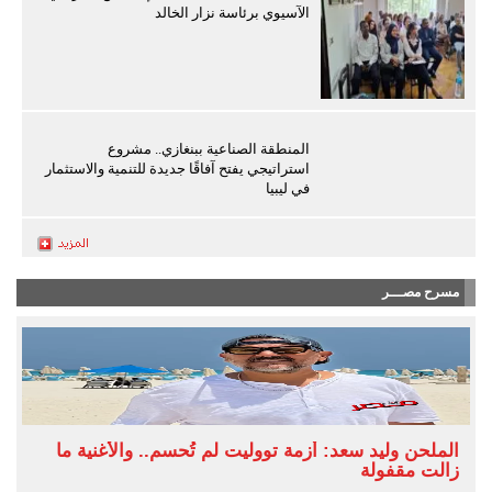
الآسيوي برئاسة نزار الخالد
المنطقة الصناعية ببنغازي.. مشروع
استراتيجي يفتح آفاقًا جديدة للتنمية والاستثمار
في ليبيا
مسرح مصـــر
الملحن وليد سعد: أزمة تووليت لم تُحسم.. والأغنية ما
زالت مقفولة