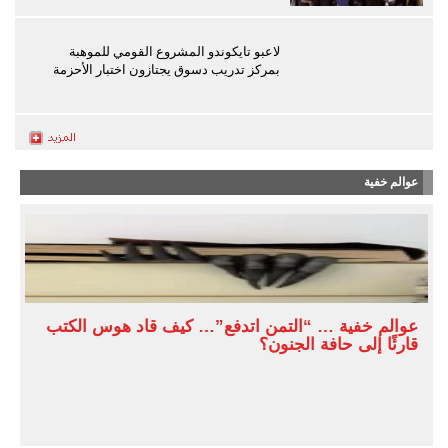
لاعبو تايكوندو المشروع القومي للموهبة
بمركز تدريب دسوق يجتازون اختبار الأحزمة
عوالم خفية
عوالم خفية … “التمن اتدفع”… كيف قاد هوس الكتب
قارئًا إلى حافة الجنون؟