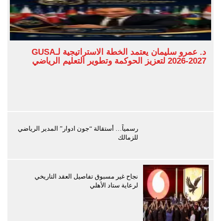
د. عمرو سليمان يعتمد الخطة الاستراتيجية لـGUSA
2026-2027 لتعزيز الحوكمة وتطوير التعليم الرياضي
رسمياً… أستقالة “جون ادوار” المدير الرياضي
للزمالك
نجاح غير مسبوق تفاصيل العقد التاريخي
لرعاية ستاد الأهلي