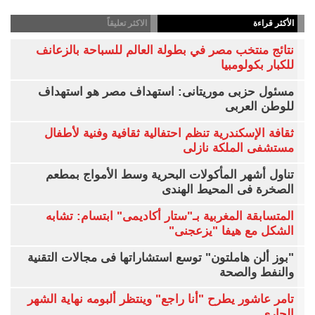
الأكثر قراءة
الاكثر تعليقاً
نتائج منتخب مصر في بطولة العالم للسباحة بالزعانف
للكبار بكولومبيا
مسئول حزبى موريتانى: استهداف مصر هو استهداف
للوطن العربى
ثقافة الإسكندرية تنظم احتفالية ثقافية وفنية لأطفال
مستشفى الملكة نازلى
تناول أشهر المأكولات البحرية وسط الأمواج بمطعم
الصخرة فى المحيط الهندى
المتسابقة المغربية بـ"ستار أكاديمى" ابتسام: تشابه
الشكل مع هيفا "يزعجنى"
"بوز ألن هاملتون" توسع استشاراتها فى مجالات التقنية
والنفط والصحة
تامر عاشور يطرح "أنا راجع" وينتظر ألبومه نهاية الشهر
الجارى