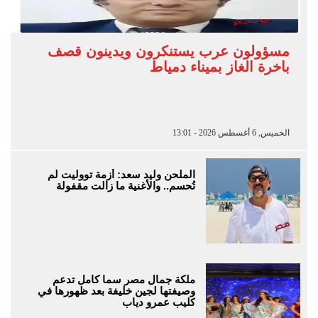
مسؤولون عرب يستنكرون ويدينون قصف
باخرة الغاز بميناء دمياط
الخميس, 6 أغسطس 2026 - 13:01
الملحن وليد سعد: أزمة تووليت لم
تُحسم.. والأغنية ما زالت مقفولة
ملكة جمال مصر سما كامل تدعم
وصيفتها لجين خليفة بعد ظهورها في
كليب عمرو دياب