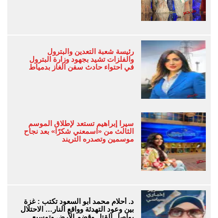
رئيسة شعبة التعدين والبترول
والفلزات تشيد بجهود وزارة البترول
في احتواء حادث سفن الغاز بدمياط
سيرا إبراهيم تستعد لإطلاق الموسم
الثالث من «اسمعني شكرًا» بعد نجاح
موسمين وتصدره التريند
د. أحلام محمد أبو السعود تكتب : غزة
بين وعود التهدئة وواقع النار… الاحتلال
يواصل القتل وقضم الأرض وتوسيع