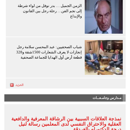
الزمن الجميل … بدر نوفل من لواء شرطة
إلى نجم الفن… رحلة رجل بين القانون
والإبداع
شباب الصحفيين: عبد المحسن سلامة رجل
إنجازات لا يعرف الشعارات 1500شقة و328
قطعة أرض أول الهدايا للجماعة الصحفية
مـدارس وجامـعــات
نمذجة العلاقات السببية بين الرشاقة المعرفية والدافعية
العقلية والاحتراق النفسي لدى المعلمين رسالة لنيل
درجة الدكتوراه بالغردقة