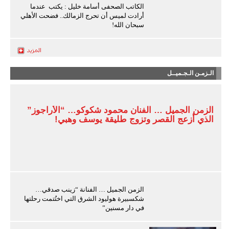
الكاتب الصحفى أسامة خليل : يكتب عندما
أرادت لميس أن تحرج الزمالك.. فضحت الأهلي
سبحان الله!
الـزمـن الـجـميــل
الزمن الجميل … الفنان محمود شكوكو… “الأراجوز”
الذي أزعج القصر وتزوج طليقة يوسف وهبي!
الزمن الجميل … الفنانة “زينب صدقي…
شكسبيرة هوليود الشرق التي اختُتمت رحلتها
في دار مسنين”