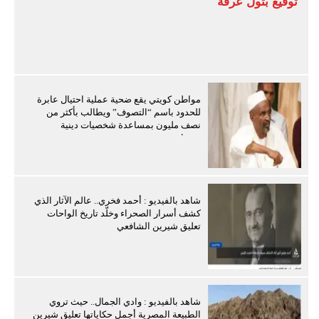
توقيع بتول عرفة
مواطن كويتي يقع ضحية عملية احتيال عابرة
للحدود باسم “التصوف” ويطالب بأكثر من
نصف مليون بمساعدة شخصيات دينية
سودانية
شاهد بالفيديو : أحمد فخري.. عالم الآثار الذي
كشف أسرار الصحراء وخلّد تاريخ الواحات
تعليق شيرين الشافعي
شاهد بالفيديو : وادي الجمال.. حيث تروي
الطبيعة المصرية أجمل حكاياتها تعليق شيرين