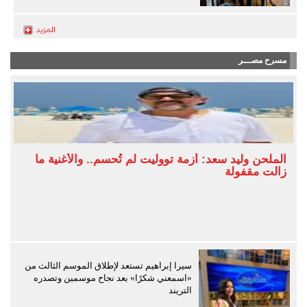
مسرح مصـــر
الملحن وليد سعد: أزمة تووليت لم تُحسم.. والأغنية ما
زالت مقفولة
سيرا إبراهيم تستعد لإطلاق الموسم الثالث من
«اسمعني شكرًا» بعد نجاح موسمين وتصدره
التريند