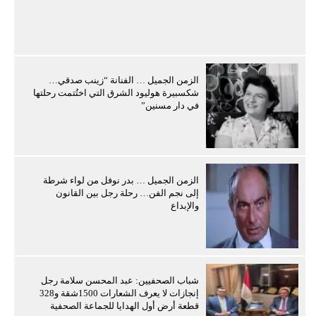
الزمن الجميل … الفنانة “زينب صدقي…
شكسبيرة هوليود الشرق التي اختُتمت رحلتها
في دار مسنين”
الزمن الجميل … بدر نوفل من لواء شرطة
إلى نجم الفن… رحلة رجل بين القانون
والإبداع
شباب الصحفيين: عبد المحسن سلامة رجل
إنجازات لا يعرف الشعارات 1500شقة و328
قطعة أرض أول الهدايا للجماعة الصحفية