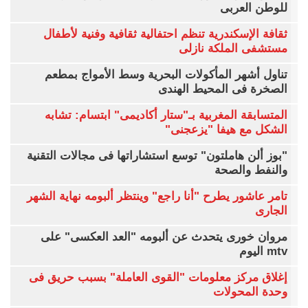
للوطن العربى
ثقافة الإسكندرية تنظم احتفالية ثقافية وفنية لأطفال
مستشفى الملكة نازلى
تناول أشهر المأكولات البحرية وسط الأمواج بمطعم
الصخرة فى المحيط الهندى
المتسابقة المغربية بـ"ستار أكاديمى" ابتسام: تشابه
الشكل مع هيفا "يزعجنى"
"بوز ألن هاملتون" توسع استشاراتها فى مجالات التقنية
والنفط والصحة
تامر عاشور يطرح "أنا راجع" وينتظر ألبومه نهاية الشهر
الجارى
مروان خورى يتحدث عن ألبومه "العد العكسى" على
mtv اليوم
إغلاق مركز معلومات "القوى العاملة" بسبب حريق فى
وحدة المحولات