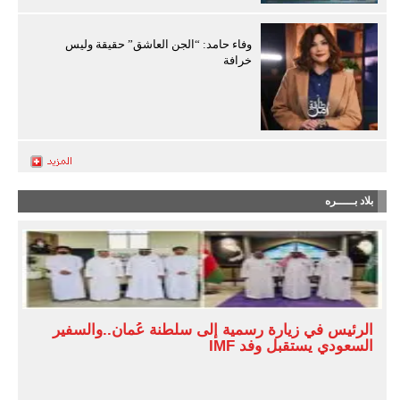
وفاء حامد: “الجن العاشق” حقيقة وليس
خرافة
بلاد بـــــره
الرئيس في زيارة رسمية إلى سلطنة عُمان..والسفير
السعودي يستقبل وفد IMF