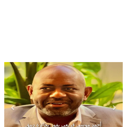
أحمد موسى قريعي يفوز بجائزة دينق