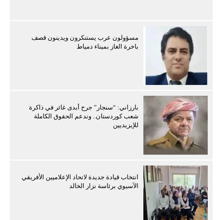
مسؤولون عرب يستنكرون ويدينون قصف
باخرة الغاز بميناء دمياط
بارزاني: “سنجار” جرح أبدى غائر في ذاكرة
شعب كوردستان.. وندعم الحقوق الكاملة
للإيزيديين
انتخاب قيادة جديدة لاتحاد الإعلاميين الأفريقي
الآسيوي برئاسة نزار الخالد