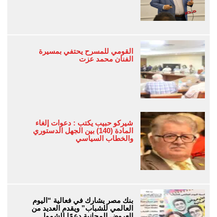
القومي للمسرح يحتفي بمسيرة
الفنان محمد عزت
شيركو حبيب يكتب : دعوات إلغاء
المادة (140) بين الجهل الدستوري
والخطاب السياسي
بنك مصر يشارك في فعالية “اليوم
العالمي للشباب” ويقدم العديد من
العروض المجانية دعمًا للشمول