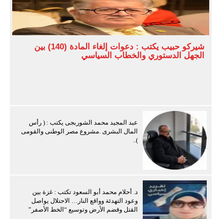
شيركو حبيب يكتب : دعوات إلغاء المادة (140) بين
الجهل الدستوري والخطاب السياسي
عبد المجيد محمد الشوربجى يكتب : ( رأس
المال البشرى .مشروع مصر الوطنى والقومى
)..
د. أحلام محمد أبو السعود تكتب : غزة بين
وعود التهدئة وواقع النار… الاحتلال يواصل
القتل وقضم الأرض وتوسيع “الخط الأصفر”