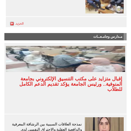
مـدارس وجامـعــات
إقبال متزايد على مكتب التنسيق الإلكتروني بجامعة
المنوفية.. ورئيس الجامعة يؤكد تقديم الدعم الكامل
للطلاب
نمذجة العلاقات السببية بين الرشاقة المعرفية
والدافعية العقلية والاحتراق النفسي لدى