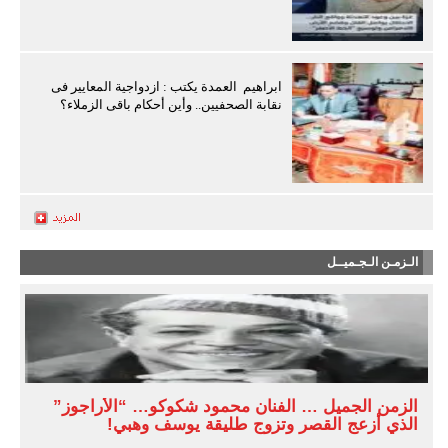
ابراهيم العمدة يكتب : ازدواجية المعايير فى
نقابة الصحفيين.. وأين أحكام باقى الزملاء؟
الـزمـن الـجـميــل
الزمن الجميل … الفنان محمود شكوكو… “الأراجوز”
الذي أزعج القصر وتزوج طليقة يوسف وهبي!