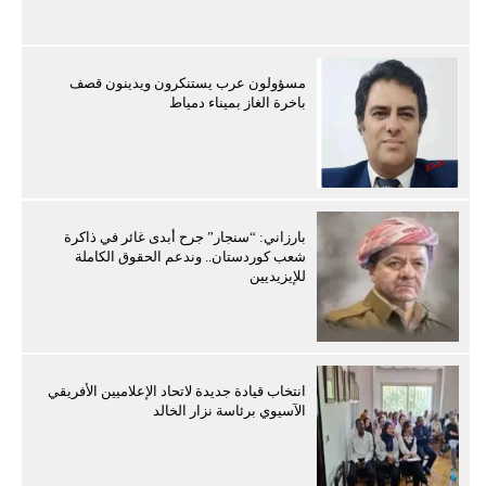
مسؤولون عرب يستنكرون ويدينون قصف
باخرة الغاز بميناء دمياط
بارزاني: “سنجار” جرح أبدى غائر في ذاكرة
شعب كوردستان.. وندعم الحقوق الكاملة
للإيزيديين
انتخاب قيادة جديدة لاتحاد الإعلاميين الأفريقي
الآسيوي برئاسة نزار الخالد