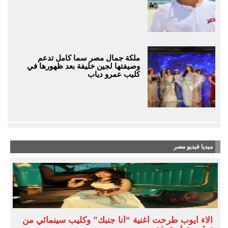
ملكة جمال مصر سما كامل تدعم
وصيفتها لجين خليفة بعد ظهورها في
كليب عمرو دياب
ميديا فيديو مصر
آلاء أيوب طرحت أغنية “أنا جنبك” وكليب سينمائي من