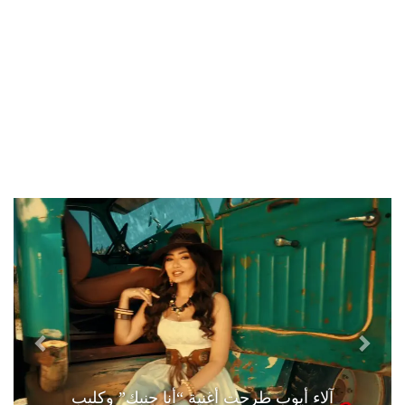
آلاء أيوب طرحت أغنية “أنا جنبك” وكليب