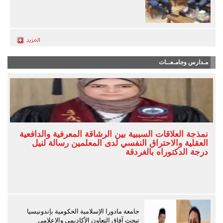
مـدارس وجامـعــات
نمذجة العلاقات السببية بين الرشاقة المعرفية والدافعية
العقلية والاحتراق النفسي لدى المعلمين رسالة لنيل
درجة الدكتوراه بالغردقة
جامعة مادورا الإسلامية الحكومية بإندونيسيا
تبحث آفاق التعاون الأكاديمي والإعلامي