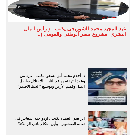
عبد المجيد محمد الشوربجى يكتب : ( رأس المال
البشرى .مشروع مصر الوطنى والقومى )..
د. أحلام محمد أبو السعود تكتب : غزة بين
وعود التهدئة وواقع النار… الاحتلال يواصل
القتل وقضم الأرض وتوسيع “الخط الأصفر”
ابراهيم العمدة يكتب : ازدواجية المعايير فى
نقابة الصحفيين.. وأين أحكام باقى الزملاء؟