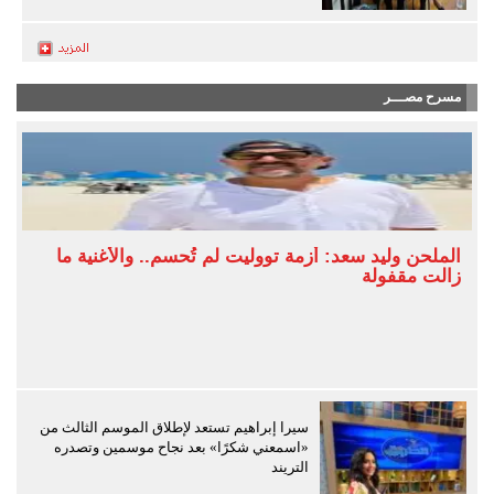
مسرح مصـــر
الملحن وليد سعد: أزمة تووليت لم تُحسم.. والأغنية ما
زالت مقفولة
سيرا إبراهيم تستعد لإطلاق الموسم الثالث من
«اسمعني شكرًا» بعد نجاح موسمين وتصدره
التريند