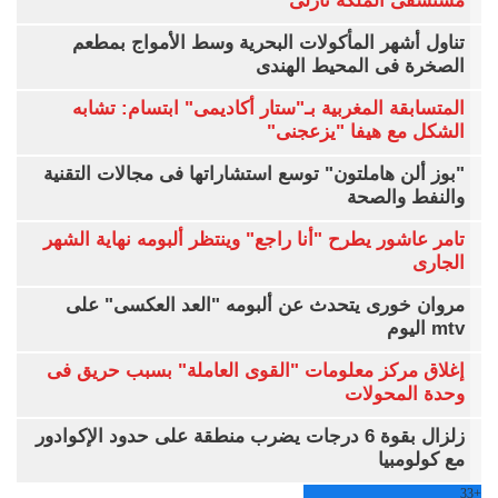
مستشفى الملكة نازلى
تناول أشهر المأكولات البحرية وسط الأمواج بمطعم
الصخرة فى المحيط الهندى
المتسابقة المغربية بـ"ستار أكاديمى" ابتسام: تشابه
الشكل مع هيفا "يزعجنى"
"بوز ألن هاملتون" توسع استشاراتها فى مجالات التقنية
والنفط والصحة
تامر عاشور يطرح "أنا راجع" وينتظر ألبومه نهاية الشهر
الجارى
مروان خورى يتحدث عن ألبومه "العد العكسى" على
mtv اليوم
إغلاق مركز معلومات "القوى العاملة" بسبب حريق فى
وحدة المحولات
زلزال بقوة 6 درجات يضرب منطقة على حدود الإكوادور
مع كولومبيا
33
+