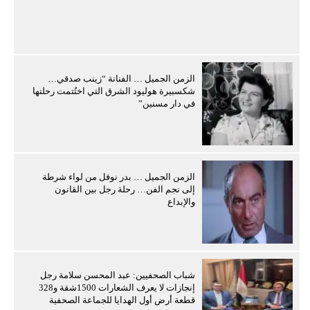
الزمن الجميل … الفنانة “زينب صدقي…
شكسبيرة هوليود الشرق التي اختُتمت رحلتها
في دار مسنين”
الزمن الجميل … بدر نوفل من لواء شرطة
إلى نجم الفن… رحلة رجل بين القانون
والإبداع
شباب الصحفيين: عبد المحسن سلامة رجل
إنجازات لا يعرف الشعارات 1500شقة و328
قطعة أرض أول الهدايا للجماعة الصحفية