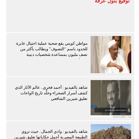
توقيع بتول عرفة
مواطن كويتي يقع ضحية عملية احتيال عابرة
للحدود باسم “التصوف” ويطالب بأكثر من
نصف مليون بمساعدة شخصيات دينية
سودانية
شاهد بالفيديو : أحمد فخري.. عالم الآثار الذي
كشف أسرار الصحراء وخلّد تاريخ الواحات
تعليق شيرين الشافعي
شاهد بالفيديو : وادي الجمال.. حيث تروي
الطبيعة المصرية أجمل حكاياتها تعليق شيرين