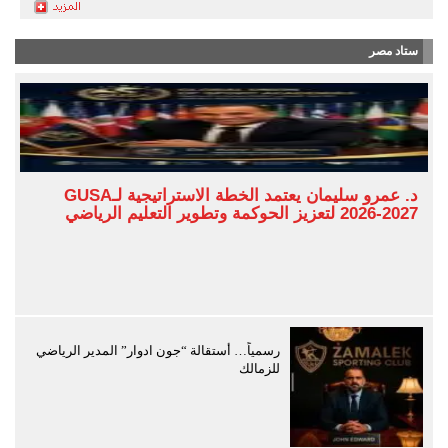
ستاد مصر
د. عمرو سليمان يعتمد الخطة الاستراتيجية لـGUSA
2026-2027 لتعزيز الحوكمة وتطوير التعليم الرياضي
رسمياً… أستقالة “جون ادوار” المدير الرياضي
للزمالك