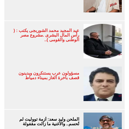
عبد المجيد محمد الشوربجى يكتب : (
رأس المال البشرى .مشروع مصر
الوطنى والقومى )..
مسؤولون عرب يستنكرون ويدينون
قصف باخرة الغاز بميناء دمياط
الملحن وليد سعد: أزمة تووليت لم
تُحسم.. والأغنية ما زالت مقفولة