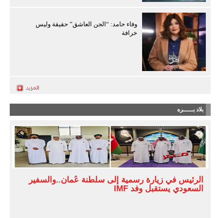
وفاء حامد: “الجن العاشق” حقيقة وليس
خرافة
بلاد بـــــره
الرئيس في زيارة رسمية إلى سلطنة عُمان..والسفير
السعودي يستقبل وفد IMF