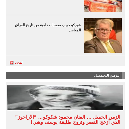
شيركو حبيب صفحات دامية من تاريخ العراق
المعاصر
الـزمـن الـجـميــل
الزمن الجميل … الفنان محمود شكوكو… “الأراجوز”
الذي أزعج القصر وتزوج طليقة يوسف وهبي!