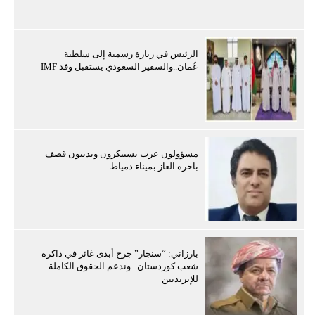
الرئيس في زيارة رسمية إلى سلطنة
عُمان..والسفير السعودي يستقبل وفد IMF
مسؤولون عرب يستنكرون ويدينون قصف
باخرة الغاز بميناء دمياط
بارزاني: “سنجار” جرح أبدى غائر في ذاكرة
شعب كوردستان.. وندعم الحقوق الكاملة
للإيزيديين