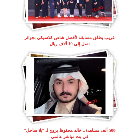
غريب يطلق مسابقة لأفضل شاص كلاسيكي بجوائز
تصل إلى 10 آلاف ريال
500 ألف مشاهدة.. خالد محفوظ يروج لـ “يلا ساحل”
في بث مباشر عالمي