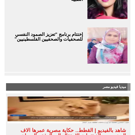
إختتام برنامج “تعزيز الصمود النفسي
للصحفيات والصحفيين الفلسطينيين”
ميديا فيديو مصر
شاهد بالفيديو | القطط.. حكاية مصرية عمرها آلاف