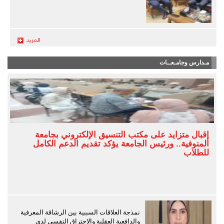
مـدارس وجامـعــات
إقبال متزايد على مكتب التنسيق الإلكتروني بجامعة
المنوفية.. ورئيس الجامعة يؤكد تقديم الدعم الكامل
للطلاب
نمذجة العلاقات السببية بين الرشاقة المعرفية
والدافعية العقلية والاحتراق النفسي لدى