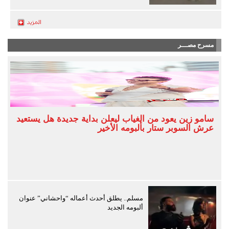
مسرح مصـــر
سامو زين يعود من الغياب ليعلن بداية جديدة هل يستعيد
عرش السوبر ستار بألبومه الأخير
مسلم.. يطلق أحدث أعماله “واحشاني” عنوان
ألبومه الجديد