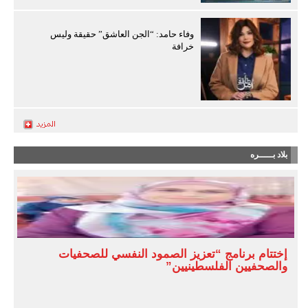
وفاء حامد: “الجن العاشق” حقيقة وليس
خرافة
بلاد بـــــره
إختتام برنامج “تعزيز الصمود النفسي للصحفيات
والصحفيين الفلسطينيين”