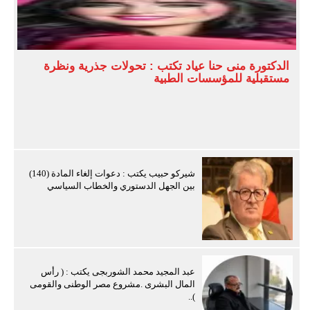
الدكتورة منى حنا عياد تكتب : تحولات جذرية ونظرة
مستقبلية للمؤسسات الطبية
شيركو حبيب يكتب : دعوات إلغاء المادة (140)
بين الجهل الدستوري والخطاب السياسي
عبد المجيد محمد الشوربجى يكتب : ( رأس
المال البشرى .مشروع مصر الوطنى والقومى
)..