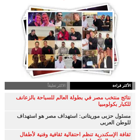
الأكثر قراءة
الاكثر تعليقاً
نتائج منتخب مصر في بطولة العالم للسباحة بالزعانف
للكبار بكولومبيا
مسئول حزبى موريتانى: استهداف مصر هو استهداف
للوطن العربى
ثقافة الإسكندرية تنظم احتفالية ثقافية وفنية لأطفال