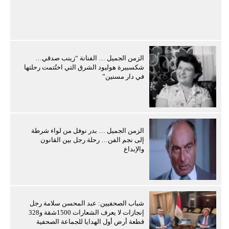
الزمن الجميل … الفنانة “زينب صدقي…
شكسبيرة هوليود الشرق التي اختُتمت رحلتها
في دار مسنين”
الزمن الجميل … بدر نوفل من لواء شرطة
إلى نجم الفن… رحلة رجل بين القانون
والإبداع
شباب الصحفيين: عبد المحسن سلامة رجل
إنجازات لا يعرف الشعارات 1500شقة و328
قطعة أرض أول الهدايا للجماعة الصحفية