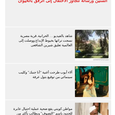
السنين ورسالة تتجاوز الاحتفال إلى الرفق بالحيوان
شاهد بالفيديو … الحرانية..قرية مصرية
نسجت تراثها بخيوط الإبداع ووصلت إلى
العالمية تعليق شيرين الشافعى
آلاء أيوب طرحت أغنية “أنا جنبك” وكليب
سينمائي من توقيع بتول عرفة
مواطن كويتي يقع ضحية عملية احتيال عابرة
للحدود باسم “التصوف” ويطالب بأكثر من