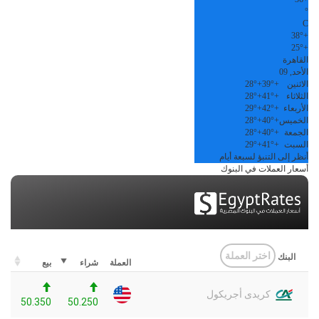
°
C
38°
+
25°
+
القاهرة
الأحد, 09
الاثنين
+
39°
+
28°
الثلاثاء
+
41°
+
28°
الأربعاء
+
42°
+
29°
الخميس
+
40°
+
28°
الجمعة
+
40°
+
28°
السبت
+
41°
+
29°
أنظر إلى التنبؤ لسبعة أيام
أسعار العملات في البنوك