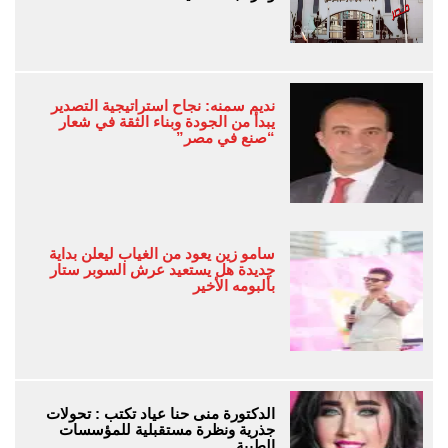
نديم سمنه: نجاح استراتيجية التصدير
يبدأ من الجودة وبناء الثقة في شعار
“صنع في مصر”
سامو زين يعود من الغياب ليعلن بداية
جديدة هل يستعيد عرش السوبر ستار
بألبومه الأخير
الدكتورة منى حنا عياد تكتب : تحولات
جذرية ونظرة مستقبلية للمؤسسات
الطبية