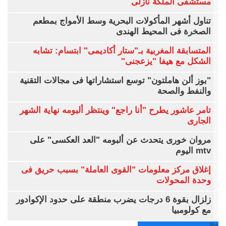
مستشفى الملكة نازلى
تناول أشهر المأكولات البحرية وسط الأمواج بمطعم
الصخرة فى المحيط الهندى
المتسابقة المغربية بـ"ستار أكاديمى" ابتسام: تشابه
الشكل مع هيفا "يزعجنى"
"بوز ألن هاملتون" توسع استشاراتها فى مجالات التقنية
والنفط والصحة
تامر عاشور يطرح "أنا راجع" وينتظر ألبومه نهاية الشهر
الجارى
مروان خورى يتحدث عن ألبومه "العد العكسى" على
mtv اليوم
إغلاق مركز معلومات "القوى العاملة" بسبب حريق فى
وحدة المحولات
زلزال بقوة 6 درجات يضرب منطقة على حدود الإكوادور
مع كولومبيا
36
+