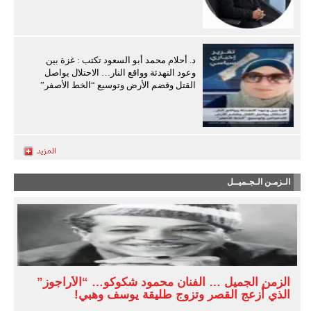
د. أحلام محمد أبو السعود تكتب : غزة بين
وعود التهدئة وواقع النار… الاحتلال يواصل
القتل وقضم الأرض وتوسيع “الخط الأصفر”
الـزمـن الـجـميــل
الزمن الجميل … الفنان محمود شكوكو… “الأراجوز”
الذي أزعج القصر وتزوج طليقة يوسف وهبي!